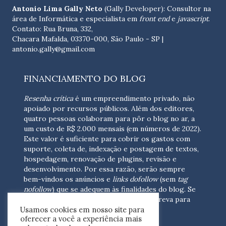
Antonio Lima Gally Neto
(Gally Developer): Consultor na
área de Informática e especialista em
front end
e
javascript
.
Contato: Rua Bruna, 332,
Chacara Mafalda, 03370-000, São Paulo - SP |
antonio.gally@gmail.com
FINANCIAMENTO DO BLOG
Resenha crítica
é um empreendimento privado, não
apoiado por recursos públicos. Além dos editores,
quatro pessoas colaboram para pôr o blog no ar, a
um custo de R$ 2.000 mensais (em números de 2022).
Este valor é suficiente para cobrir os gastos com
suporte, coleta de, indexação e postagem de textos,
hospedagem, renovação de plugins, revisão e
desenvolvimento.
Por essa razão, serão sempre
bem-vindos os anúncios e
links dofollow
(sem
tag
nofollow
) que se adequem às finalidades do blog. Se
você está interessado em colaborar,
escreva para
Usamos cookies em nosso site para
nós
(contato@resenhacritica.com.br)
oferecer a você a experiência mais