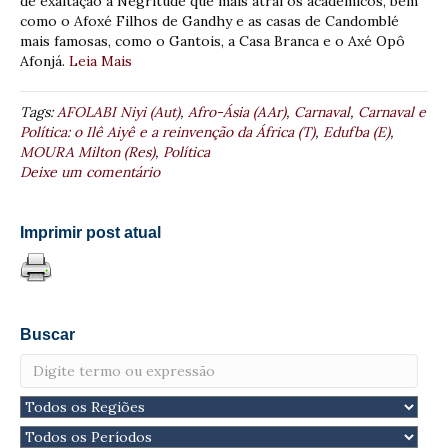
de exaltação à Negritude que mais atrai os acadêmicos, bem
como o Afoxé Filhos de Gandhy e as casas de Candomblé
mais famosas, como o Gantois, a Casa Branca e o Axé Opô
Afonjá.
Leia Mais
Tags:
AFOLABI Niyi (Aut)
,
Afro-Ásia (AAr)
,
Carnaval
,
Carnaval e
Política: o Ilê Aiyê e a reinvenção da África (T)
,
Edufba (E)
,
MOURA Milton (Res)
,
Política
Deixe um comentário
Imprimir post atual
Buscar