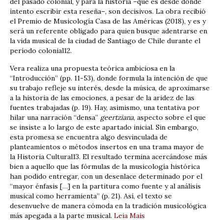
del pasado colonial, y para la historia –que es desde donde
intento escribir esta reseña–, son decisivos. La obra recibió
el Premio de Musicología Casa de las Américas (2018), y es y
será un referente obligado para quien busque adentrarse en
la vida musical de la ciudad de Santiago de Chile durante el
período colonial12.
Vera realiza una propuesta teórica ambiciosa en la
“Introducción” (pp. 11-53), donde formula la intención de que
su trabajo refleje su interés, desde la música, de aproximarse
a la historia de las emociones, a pesar de la aridez de las
fuentes trabajadas (p. 19). Hay, asimismo, una tentativa por
hilar una narración “densa”
geertziana
, aspecto sobre el que
se insiste a lo largo de este apartado inicial. Sin embargo,
esta promesa se encuentra algo desvinculada de
planteamientos o métodos insertos en una trama mayor de
la Historia Cultural13. El resultado termina acercándose más
bien a aquello que las fórmulas de la musicología histórica
han podido entregar, con un desenlace determinado por el
“mayor énfasis […] en la partitura como fuente y al análisis
musical como herramienta” (p. 21). Así, el texto se
desenvuelve de manera cómoda en la tradición musicológica
más apegada a la parte musical.
Leia Mais