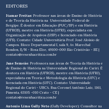
EDITORES
Itamar Freitas
: Professor nas áreas de Ensino de História
e de Teoria da História na Universidade Federal de
Sergipe. É doutor em Educação (PUC/SP) e em História
(UFRGS), mestre em História (UFRJ), especialista em
Organização de Arquivos (USP) e licenciado em História
(UFS). Contato:
Cidade Universitária Prof. José Aloísio de
Campos. Bloco Departamental I, sala 9, Av. Marechal
Rondon, S/N - Rosa Elze, 49100-000 São Cristóvão - SE
|
contato@resenhacritica.com.br
Jane Semeão
: Professora nas áreas de Teoria da História e
de Ensino de História na Universidade Regional do Cariri. É
doutora em História (UFRGS), mestre em História (UFRJ),
especialista em Teoria e Metodologia da HIstória (UFC) e
licenciada em História (UFC). Contato:
Universidade
Regional do Cariri - URCA. Rua Coronel Antônio Luíz, 1161,
Pimenta, 63105 -010 Crato - CE
|
contato@resenhacritica.com.br
Antonio Lima Gally Neto
(Gally Developer): Consultor na