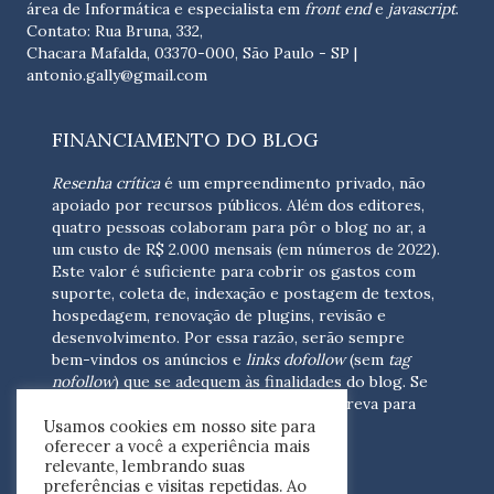
área de Informática e especialista em
front end
e
javascript
.
Contato: Rua Bruna, 332,
Chacara Mafalda, 03370-000, São Paulo - SP |
antonio.gally@gmail.com
FINANCIAMENTO DO BLOG
Resenha crítica
é um empreendimento privado, não
apoiado por recursos públicos. Além dos editores,
quatro pessoas colaboram para pôr o blog no ar, a
um custo de R$ 2.000 mensais (em números de 2022).
Este valor é suficiente para cobrir os gastos com
suporte, coleta de, indexação e postagem de textos,
hospedagem, renovação de plugins, revisão e
desenvolvimento.
Por essa razão, serão sempre
bem-vindos os anúncios e
links dofollow
(sem
tag
nofollow
) que se adequem às finalidades do blog. Se
você está interessado em colaborar,
escreva para
Usamos cookies em nosso site para
nós
(contato@resenhacritica.com.br)
oferecer a você a experiência mais
relevante, lembrando suas
FONTES E ACERVO
preferências e visitas repetidas. Ao