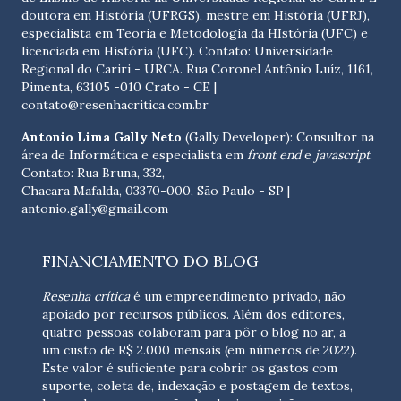
doutora em História (UFRGS), mestre em História (UFRJ),
especialista em Teoria e Metodologia da HIstória (UFC) e
licenciada em História (UFC). Contato:
Universidade
Regional do Cariri - URCA. Rua Coronel Antônio Luíz, 1161,
Pimenta, 63105 -010 Crato - CE
|
contato@resenhacritica.com.br
Antonio Lima Gally Neto
(Gally Developer): Consultor na
área de Informática e especialista em
front end
e
javascript
.
Contato: Rua Bruna, 332,
Chacara Mafalda, 03370-000, São Paulo - SP |
antonio.gally@gmail.com
FINANCIAMENTO DO BLOG
Resenha crítica
é um empreendimento privado, não
apoiado por recursos públicos. Além dos editores,
quatro pessoas colaboram para pôr o blog no ar, a
um custo de R$ 2.000 mensais (em números de 2022).
Este valor é suficiente para cobrir os gastos com
suporte, coleta de, indexação e postagem de textos,