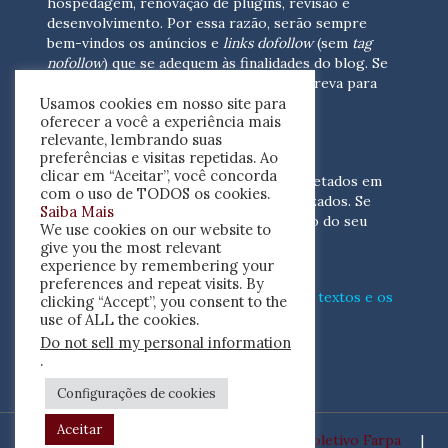
hospedagem, renovação de plugins, revisão e
desenvolvimento.
Por essa razão, serão sempre
bem-vindos os anúncios e
links dofollow
(sem
tag
nofollow
) que se adequem às finalidades do blog. Se
você está interessado em colaborar,
escreva para
Usamos cookies em nosso site para
nós
(contato@resenhacritica.com.br)
oferecer a você a experiência mais
relevante, lembrando suas
FONTES E ACERVO
preferências e visitas repetidas. Ao
clicar em “Aceitar”, você concorda
As resenhas, dossiês e sumários são coletados em
com o uso de TODOS os cookies.
periódicos acadêmicos e sites especializados. Se
Saiba Mais
você tem interesse em divulgar o acervo do seu
We use cookies on our website to
periódico, escreva para nós
give you the most relevant
(contato@resenhacritica.com.br)
experience by remembering your
preferences and repeat visits. By
Conheça o
modo
como processamos os textos e os
clicking “Accept”, you consent to the
índices
disponibilizados neste blog.
use of ALL the cookies.
Do not sell my personal information
ISSN 2764-0302
.
Configurações de cookies
Aceitar
Desenvolvido por
Coletivo Farpa
|