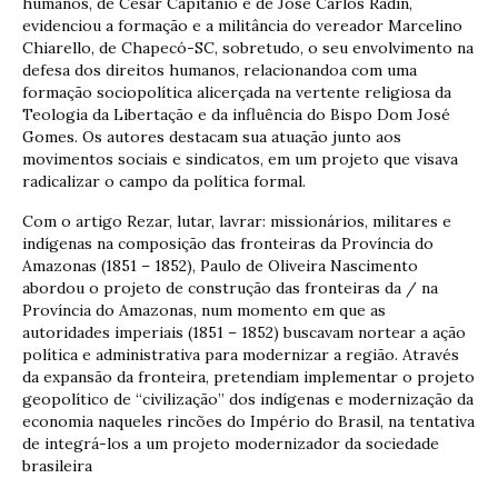
humanos, de Cesar Capitanio e de José Carlos Radin,
evidenciou a formação e a militância do vereador Marcelino
Chiarello, de Chapecó-SC, sobretudo, o seu envolvimento na
defesa dos direitos humanos, relacionandoa com uma
formação sociopolítica alicerçada na vertente religiosa da
Teologia da Libertação e da influência do Bispo Dom José
Gomes. Os autores destacam sua atuação junto aos
movimentos sociais e sindicatos, em um projeto que visava
radicalizar o campo da política formal.
Com o artigo Rezar, lutar, lavrar: missionários, militares e
indígenas na composição das fronteiras da Província do
Amazonas (1851 – 1852), Paulo de Oliveira Nascimento
abordou o projeto de construção das fronteiras da / na
Província do Amazonas, num momento em que as
autoridades imperiais (1851 – 1852) buscavam nortear a ação
política e administrativa para modernizar a região. Através
da expansão da fronteira, pretendiam implementar o projeto
geopolítico de “civilização” dos indígenas e modernização da
economia naqueles rincões do Império do Brasil, na tentativa
de integrá-los a um projeto modernizador da sociedade
brasileira