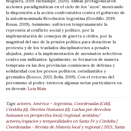
Noguera, 2019; Inchauspe, 2020). Ambas protagonizaron
acciones paradigmáticas en el ciclo de los “azos”, mostrando
la disposición a la acción confrontativa contra el gobierno de
la autodenominada Revolución Argentina (Gordillo, 2019;
Rosas, 2019). Asimismo, sufrieron tempranamente la
represión al conflicto social y político, por la
implementación de consejos de guerra a civiles, por la
magnitud del uso de la prisión política para desactivar la
protesta y de los traslados disciplinatorios a penales
alejados, junto a la implementación de asesinatos selectivos
contra sus militantes. Igualmente, se formaron de manera
temprana en las dos provincias comisiones de defensa y
solidaridad con los presos políticos, estudiantiles y
gremiales (Scocco, 2021; Solis, 2019). Con el retorno del
peronismo al poder, tuvieron algunas notas particulares en
su devenir.
Leia Mais
Tags:
actores
,
América – Argentina
,
Coordenadas (Cdd)
,
Córdoba (d)
,
Direitos Humanos (d)
,
Luchas por derechos
humanos en perspectiva local/regional. sentidos/
actores/espacios y temporalidades en Santa Fe y Córdoba |
Coordenadas - Revista de Historia local y regional | 2021
,
Santa