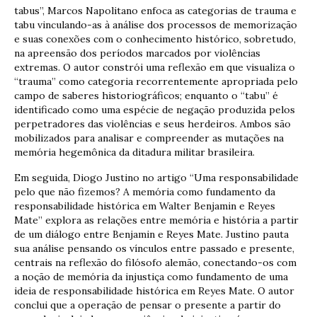
tabus”, Marcos Napolitano enfoca as categorias de trauma e
tabu vinculando-as à análise dos processos de memorização
e suas conexões com o conhecimento histórico, sobretudo,
na apreensão dos períodos marcados por violências
extremas. O autor constrói uma reflexão em que visualiza o
“trauma” como categoria recorrentemente apropriada pelo
campo de saberes historiográficos; enquanto o “tabu” é
identificado como uma espécie de negação produzida pelos
perpetradores das violências e seus herdeiros. Ambos são
mobilizados para analisar e compreender as mutações na
memória hegemônica da ditadura militar brasileira.
Em seguida, Diogo Justino no artigo “Uma responsabilidade
pelo que não fizemos? A memória como fundamento da
responsabilidade histórica em Walter Benjamin e Reyes
Mate” explora as relações entre memória e história a partir
de um diálogo entre Benjamin e Reyes Mate. Justino pauta
sua análise pensando os vínculos entre passado e presente,
centrais na reflexão do filósofo alemão, conectando-os com
a noção de memória da injustiça como fundamento de uma
ideia de responsabilidade histórica em Reyes Mate. O autor
conclui que a operação de pensar o presente a partir do