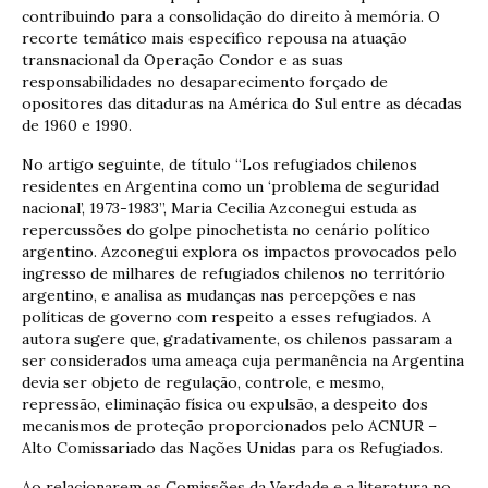
contribuindo para a consolidação do direito à memória. O
recorte temático mais específico repousa na atuação
transnacional da Operação Condor e as suas
responsabilidades no desaparecimento forçado de
opositores das ditaduras na América do Sul entre as décadas
de 1960 e 1990.
No artigo seguinte, de título “Los refugiados chilenos
residentes en Argentina como un ‘problema de seguridad
nacional’, 1973-1983”, Maria Cecilia Azconegui estuda as
repercussões do golpe pinochetista no cenário político
argentino. Azconegui explora os impactos provocados pelo
ingresso de milhares de refugiados chilenos no território
argentino, e analisa as mudanças nas percepções e nas
políticas de governo com respeito a esses refugiados. A
autora sugere que, gradativamente, os chilenos passaram a
ser considerados uma ameaça cuja permanência na Argentina
devia ser objeto de regulação, controle, e mesmo,
repressão, eliminação física ou expulsão, a despeito dos
mecanismos de proteção proporcionados pelo ACNUR –
Alto Comissariado das Nações Unidas para os Refugiados.
Ao relacionarem as Comissões da Verdade e a literatura no