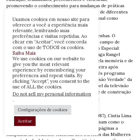
promovendo o conhecimento para mudanças de práticas
discriminatórias, reconhecendo as mulheres de diferentes
gerações, raça, etnia, gênero, orientação sexual como
Usamos cookies em nosso site para
sujeitos de direitos.
oferecer a você a experiência mais
relevante, lembrando suas
O Dossiê é formado sete artigos e duas resenhas. O
preferências e visitas repetidas. Ao
clicar em “Aceitar”, você concorda
primeiro artigo, intitulado A televisão como campo de
com o uso de TODOS os cookies.
memória e representação social: Documento Especial:
Saiba Mais
Televisão Verdade (1989 – 1995) de Lucas Braga Rangel
We use cookies on our website to
Villela, procura problematizar as disputas pela memória e de
give you the most relevant
representação a respeito da realidade brasileira após
experience by remembering your
Ditadura Civil-militar. O autor discute, através programa
preferences and repeat visits. By
telejornalístico “Documento Especial: Televisão Verdade” da
clicking “Accept”, you consent to the
emissora de televisão Rede Manchete, o papel da televisão
use of ALL the cookies.
como instrumento de representação social e de construção
Do not sell my personal information
de memória coletiva no Brasil no período da
.
redemocratização.
Configurações de cookies
No artigo Mulherio na Constituinte (1985-1987), Cintia Lima
Aceitar
Crescêncio e Renata Cavazzana da Silva analisam como o
jornal Mulherio (1981-1988) pautou em suas páginas a
campanha do Conselho Nacional dos Direitos das Mulheres