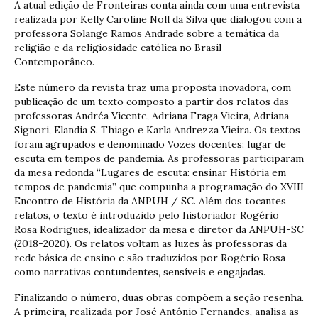
A atual edição de Fronteiras conta ainda com uma entrevista
realizada por Kelly Caroline Noll da Silva que dialogou com a
professora Solange Ramos Andrade sobre a temática da
religião e da religiosidade católica no Brasil
Contemporâneo.
Este número da revista traz uma proposta inovadora, com
publicação de um texto composto a partir dos relatos das
professoras Andréa Vicente, Adriana Fraga Vieira, Adriana
Signori, Elandia S. Thiago e Karla Andrezza Vieira. Os textos
foram agrupados e denominado Vozes docentes: lugar de
escuta em tempos de pandemia. As professoras participaram
da mesa redonda “Lugares de escuta: ensinar História em
tempos de pandemia” que compunha a programação do XVIII
Encontro de História da ANPUH / SC. Além dos tocantes
relatos, o texto é introduzido pelo historiador Rogério
Rosa Rodrigues, idealizador da mesa e diretor da ANPUH-SC
(2018-2020). Os relatos voltam as luzes às professoras da
rede básica de ensino e são traduzidos por Rogério Rosa
como narrativas contundentes, sensíveis e engajadas.
Finalizando o número, duas obras compõem a seção resenha.
A primeira, realizada por José Antônio Fernandes, analisa as