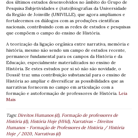
dos últimos estudos desenvolvidos no âmbito do Grupo de
Pesquisa Subjetividades e (Auto)biografias da Universidade
da Região de Joinville (UNIVILLE), que agora ampliamos e
fortalecemos os diálogos com as produções científicas
nacionais, contribuindo com as redes de estudos e pesquisas
que compõem o campo do ensino de História.
A teorização da ligação orgânica entre narrativa, memória e
história, mesmo não sendo um campo de estudos recente,
permanece fundamental para os campos da História e da
Educação, especialmente materializados no ensino de
História. Se estes estudos por si só não são novidade, o
Dossiê traz uma contribuição substancial para o ensino de
História ao ampliar e diversificar as possibilidades que as
narrativas fornecem no campo em articulação com a
formação e autoformação de professores de História.
Leia
Mais
Tags:
Direitos Humanos (d)
,
Formação de professores de
História (d)
,
História Hoje (HHd)
,
Narrativas - Direitos
Humanos - Formação de Professores de História / História
Hoje / 2020
,
Narrativas (d)