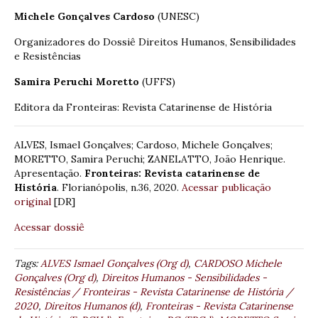
Michele Gonçalves Cardoso
(UNESC)
Organizadores do Dossiê Direitos Humanos, Sensibilidades
e Resistências
Samira Peruchi Moretto
(UFFS)
Editora da Fronteiras: Revista Catarinense de História
ALVES, Ismael Gonçalves; Cardoso, Michele Gonçalves;
MORETTO, Samira Peruchi; ZANELATTO, João Henrique.
Apresentação.
Fronteiras: Revista catarinense de
História
. Florianópolis, n.36, 2020.
Acessar publicação
original
[DR]
Acessar dossiê
Tags:
ALVES Ismael Gonçalves (Org d)
,
CARDOSO Michele
Gonçalves (Org d)
,
Direitos Humanos - Sensibilidades -
Resistências / Fronteiras - Revista Catarinense de História /
2020
,
Direitos Humanos (d)
,
Fronteiras - Revista Catarinense