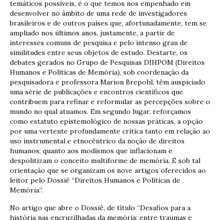
temáticos possíveis, é o que temos nos empenhado em
desenvolver no âmbito de uma rede de investigadores
brasileiros e de outros países que, afortunadamente, tem se
ampliado nos últimos anos, justamente, a partir de
interesses comuns de pesquisa e pelo intenso grau de
similitudes entre seus objetos de estudo. Destarte, os
debates gerados no Grupo de Pesquisas DIHPOM (Direitos
Humanos e Políticas de Memória), sob coordenação da
pesquisadora e professora Marion Brepohl, têm auspiciado
uma série de publicações e encontros científicos que
contribuem para refinar e reformular as percepções sobre o
mundo no qual atuamos. Em segundo lugar, reforçamos
como estatuto epistemológico de nossas práticas, a opção
por uma vertente profundamente crítica tanto em relação ao
uso instrumental e etnocêntrico da noção de direitos
humanos; quanto aos modismos que inflacionam e
despolitizam o conceito multiforme de memória. É sob tal
orientação que se organizam os nove artigos oferecidos ao
leitor pelo Dossiê “Direitos Humanos e Políticas de
Memória”.
No artigo que abre o Dossiê, de título “Desafios para a
história nas encruzilhadas da memória: entre traumas e