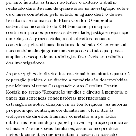
permite às autoras trazer ao leitor o exitoso trabalho
realizado durante mais de quinze anos na investigação sobre
os crimes cometidos pelo estado uruguaio dentro de seu
território, e no marco do Plano Condor. O empenho
sistemático no âmbito do EIH tem como princípios
contribuir para os processos de verdade, justiça e reparação
em relação às graves violações de direitos humanos
cometidas pelas últimas ditaduras do século XX no cone sul,
mas também almeja gerar um campo de estudo que possa
ampliar o escopo de metodologias favoráveis ao trabalho
dos investigadores.
As percepções do direito internacional humanitário quanto à
reparação jurídica e ao direito à memória são desenvolvidas
por Melissa Martins Casagrande e Ana Carolina Contin
Kosiak, no artigo “Reparação jurídica e direito à memória: o
papel das sentenças condenatórias internacionais e
estrangeiras sobre desaparecimentos forçados”. As autoras
propõem que sentenças condenatórias referentes às
violações de direitos humanos cometidas em períodos
ditatoriais têm um duplo papel: prover reparação jurídica às
vítimas e / ou aos seus familiares; assim como produzir
meios documentais que permitam o acesso ao passado