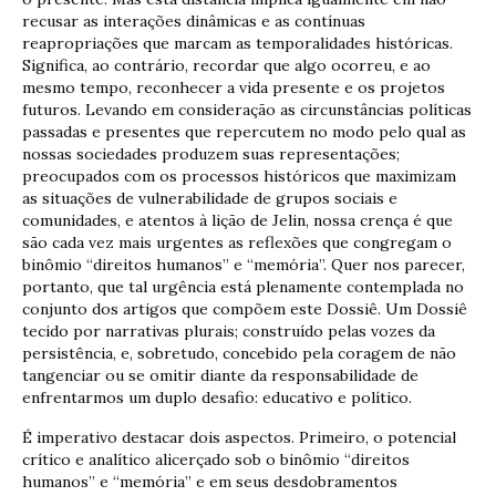
recusar as interações dinâmicas e as contínuas
reapropriações que marcam as temporalidades históricas.
Significa, ao contrário, recordar que algo ocorreu, e ao
mesmo tempo, reconhecer a vida presente e os projetos
futuros. Levando em consideração as circunstâncias políticas
passadas e presentes que repercutem no modo pelo qual as
nossas sociedades produzem suas representações;
preocupados com os processos históricos que maximizam
as situações de vulnerabilidade de grupos sociais e
comunidades, e atentos à lição de Jelin, nossa crença é que
são cada vez mais urgentes as reflexões que congregam o
binômio “direitos humanos” e “memória”. Quer nos parecer,
portanto, que tal urgência está plenamente contemplada no
conjunto dos artigos que compõem este Dossiê. Um Dossiê
tecido por narrativas plurais; construído pelas vozes da
persistência, e, sobretudo, concebido pela coragem de não
tangenciar ou se omitir diante da responsabilidade de
enfrentarmos um duplo desafio: educativo e político.
É imperativo destacar dois aspectos. Primeiro, o potencial
crítico e analítico alicerçado sob o binômio “direitos
humanos” e “memória” e em seus desdobramentos