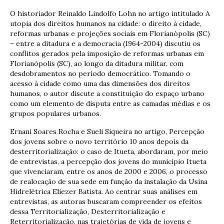
O historiador Reinaldo Lindolfo Lohn no artigo intitulado A
utopia dos direitos humanos na cidade: o direito à cidade,
reformas urbanas e projeções sociais em Florianópolis (SC)
– entre a ditadura e a democracia (1964-2004) discutiu os
conflitos gerados pela imposição de reformas urbanas em
Florianópolis (SC), ao longo da ditadura militar, com
desdobramentos no período democrático. Tomando o
acesso à cidade como uma das dimensões dos direitos
humanos, o autor discute a constituição do espaço urbano
como um elemento de disputa entre as camadas médias e os
grupos populares urbanos.
Ernani Soares Rocha e Sueli Siqueira no artigo, Percepção
dos jovens sobre o novo território 10 anos depois da
desterritorialização: o caso de Itueta, abordaram, por meio
de entrevistas, a percepção dos jovens do município Itueta
que vivenciaram, entre os anos de 2000 e 2006, o processo
de realocação de sua sede em função da instalação da Usina
Hidrelétrica Eliezer Batista. Ao centrar suas análises em
entrevistas, as autoras buscaram compreender os efeitos
dessa Territorialização, Desterritorialização e
Reterritorialização, nas trajetórias de vida de jovens e