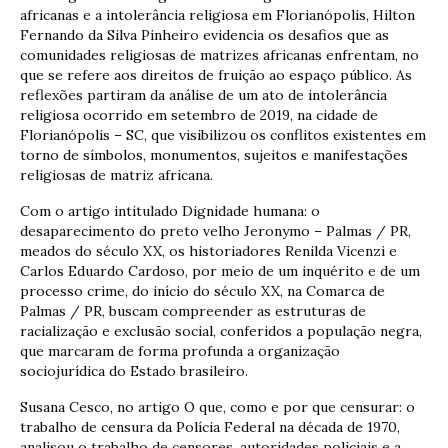
africanas e a intolerância religiosa em Florianópolis, Hilton
Fernando da Silva Pinheiro evidencia os desafios que as
comunidades religiosas de matrizes africanas enfrentam, no
que se refere aos direitos de fruição ao espaço público. As
reflexões partiram da análise de um ato de intolerância
religiosa ocorrido em setembro de 2019, na cidade de
Florianópolis – SC, que visibilizou os conflitos existentes em
torno de símbolos, monumentos, sujeitos e manifestações
religiosas de matriz africana.
Com o artigo intitulado Dignidade humana: o
desaparecimento do preto velho Jeronymo – Palmas / PR,
meados do século XX, os historiadores Renilda Vicenzi e
Carlos Eduardo Cardoso, por meio de um inquérito e de um
processo crime, do início do século XX, na Comarca de
Palmas / PR, buscam compreender as estruturas de
racialização e exclusão social, conferidos a população negra,
que marcaram de forma profunda a organização
sociojurídica do Estado brasileiro.
Susana Cesco, no artigo O que, como e por que censurar: o
trabalho de censura da Polícia Federal na década de 1970,
analisou o trabalho de censores, autoridades policiais e a