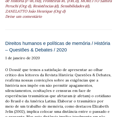
de História (F-RCHd)
,
Fronteiras RC (FRCd)
,
MORETTO Samira
Peruchi (Org d)
,
Resistências (d)
,
Sensibilidades (d)
,
ZANELATTO João Henrique (Org d)
Deixe um comentário
Direitos humanos e políticas de memória / História
– Questões & Debates / 2020
1 de janeiro de 2020
O Dossiê que temos a satisfação de apresentar ao olhar
crítico dos leitores da Revista História: Questões & Debates,
reafirma nossas convicções sobre as exigências que a
história nos impõe em não permitir apagamentos,
silenciamentos, ocultações e censuras em face de
experiências traumáticas que afetaram (e afetam) o cotidiano
do Brasil e da América Latina. Elaborar o traumático por
meio de um trabalho de memória, como destacou Elizabeth
Jelin (2002), implica colocar uma distância entre o passado e
o presente. Mas esta distância implica igualmente em não