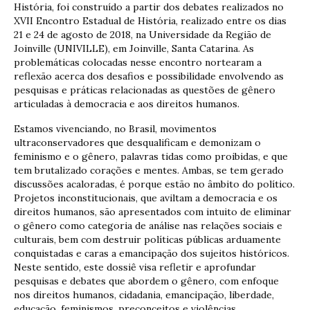
História, foi construído a partir dos debates realizados no
XVII Encontro Estadual de História, realizado entre os dias
21 e 24 de agosto de 2018, na Universidade da Região de
Joinville (UNIVILLE), em Joinville, Santa Catarina. As
problemáticas colocadas nesse encontro nortearam a
reflexão acerca dos desafios e possibilidade envolvendo as
pesquisas e práticas relacionadas as questões de gênero
articuladas à democracia e aos direitos humanos.
Estamos vivenciando, no Brasil, movimentos
ultraconservadores que desqualificam e demonizam o
feminismo e o gênero, palavras tidas como proibidas, e que
tem brutalizado corações e mentes. Ambas, se tem gerado
discussões acaloradas, é porque estão no âmbito do político.
Projetos inconstitucionais, que aviltam a democracia e os
direitos humanos, são apresentados com intuito de eliminar
o gênero como categoria de análise nas relações sociais e
culturais, bem com destruir políticas públicas arduamente
conquistadas e caras a emancipação dos sujeitos históricos.
Neste sentido, este dossiê visa refletir e aprofundar
pesquisas e debates que abordem o gênero, com enfoque
nos direitos humanos, cidadania, emancipação, liberdade,
educação, feminismos, preconceitos e violências,