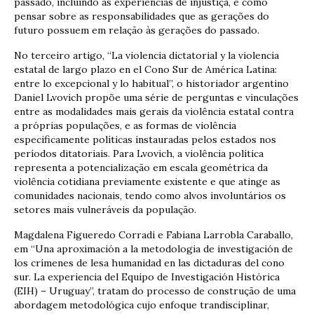
passado, incluindo as experiências de injustiça, é como
pensar sobre as responsabilidades que as gerações do
futuro possuem em relação às gerações do passado.
No terceiro artigo, “La violencia dictatorial y la violencia
estatal de largo plazo en el Cono Sur de América Latina:
entre lo excepcional y lo habitual”, o historiador argentino
Daniel Lvovich propõe uma série de perguntas e vinculações
entre as modalidades mais gerais da violência estatal contra
a próprias populações, e as formas de violência
especificamente políticas instauradas pelos estados nos
períodos ditatoriais. Para Lvovich, a violência política
representa a potencialização em escala geométrica da
violência cotidiana previamente existente e que atinge as
comunidades nacionais, tendo como alvos involuntários os
setores mais vulneráveis da população.
Magdalena Figueredo Corradi e Fabiana Larrobla Caraballo,
em “Una aproximación a la metodologia de investigación de
los crímenes de lesa humanidad en las dictaduras del cono
sur. La experiencia del Equipo de Investigación Histórica
(EIH) – Uruguay”, tratam do processo de construção de uma
abordagem metodológica cujo enfoque trandisciplinar,