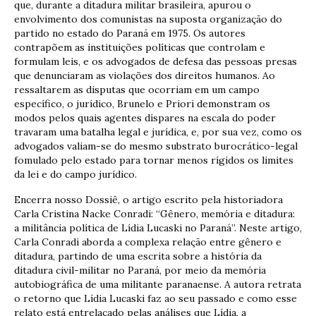
que, durante a ditadura militar brasileira, apurou o
envolvimento dos comunistas na suposta organização do
partido no estado do Paraná em 1975. Os autores
contrapõem as instituições políticas que controlam e
formulam leis, e os advogados de defesa das pessoas presas
que denunciaram as violações dos direitos humanos. Ao
ressaltarem as disputas que ocorriam em um campo
específico, o jurídico, Brunelo e Priori demonstram os
modos pelos quais agentes díspares na escala do poder
travaram uma batalha legal e jurídica, e, por sua vez, como os
advogados valiam-se do mesmo substrato burocrático-legal
fomulado pelo estado para tornar menos rígidos os limites
da lei e do campo jurídico.
Encerra nosso Dossiê, o artigo escrito pela historiadora
Carla Cristina Nacke Conradi: “Gênero, memória e ditadura:
a militância política de Lídia Lucaski no Paraná”. Neste artigo,
Carla Conradi aborda a complexa relação entre gênero e
ditadura, partindo de uma escrita sobre a história da
ditadura civil-militar no Paraná, por meio da memória
autobiográfica de uma militante paranaense. A autora retrata
o retorno que Lídia Lucaski faz ao seu passado e como esse
relato está entrelaçado pelas análises que Lídia, a