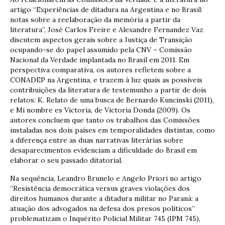
artigo “Experiências de ditadura na Argentina e no Brasil:
notas sobre a reelaboração da memória a partir da
literatura”, José Carlos Freire e Alexandre Fernandez Vaz
discutem aspectos gerais sobre a Justiça de Transição
ocupando-se do papel assumido pela CNV – Comissão
Nacional da Verdade implantada no Brasil em 2011. Em
perspectiva comparativa, os autores refletem sobre a
CONADEP na Argentina, e trazem à luz quais as possíveis
contribuições da literatura de testemunho a partir de dois
relatos: K. Relato de uma busca de Bernardo Kuncinski (2011),
e Mi nombre es Victoria, de Victoria Donda (2009). Os
autores concluem que tanto os trabalhos das Comissões
instaladas nos dois países em temporalidades distintas, como
a diferença entre as duas narrativas literárias sobre
desaparecimentos evidenciam a dificuldade do Brasil em
elaborar o seu passado ditatorial.
Na sequência, Leandro Brunelo e Angelo Priori no artigo
“Resistência democrática versus graves violações dos
direitos humanos durante a ditadura militar no Paraná: a
atuação dos advogados na defesa dos presos políticos”
problematizam o Inquérito Policial Militar 745 (IPM 745),