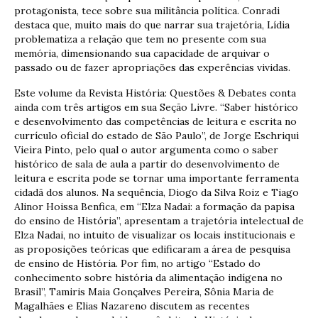
protagonista, tece sobre sua militância política. Conradi
destaca que, muito mais do que narrar sua trajetória, Lídia
problematiza a relação que tem no presente com sua
memória, dimensionando sua capacidade de arquivar o
passado ou de fazer apropriações das experências vividas.
Este volume da Revista História: Questões & Debates conta
ainda com três artigos em sua Seção Livre. “Saber histórico
e desenvolvimento das competências de leitura e escrita no
currículo oficial do estado de São Paulo”, de Jorge Eschriqui
Vieira Pinto, pelo qual o autor argumenta como o saber
histórico de sala de aula a partir do desenvolvimento de
leitura e escrita pode se tornar uma importante ferramenta
cidadã dos alunos. Na sequência, Diogo da Silva Roiz e Tiago
Alinor Hoissa Benfica, em “Elza Nadai: a formação da papisa
do ensino de História”, apresentam a trajetória intelectual de
Elza Nadai, no intuito de visualizar os locais institucionais e
as proposições teóricas que edificaram a área de pesquisa
de ensino de História. Por fim, no artigo “Estado do
conhecimento sobre história da alimentação indígena no
Brasil”, Tamiris Maia Gonçalves Pereira, Sônia Maria de
Magalhães e Elias Nazareno discutem as recentes