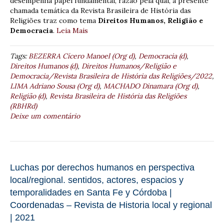
desempenha papel fundamental, razão pela qual, a presente
chamada temática da Revista Brasileira de História das
Religiões traz como tema
Direitos Humanos, Religião e
Democracia
.
Leia Mais
Tags:
BEZERRA Cícero Manoel (Org d)
,
Democracia (d)
,
Direitos Humanos (d)
,
Direitos Humanos/Religião e
Democracia/Revista Brasileira de História das Religiões/2022
,
LIMA Adriano Sousa (Org d)
,
MACHADO Dinamara (Org d)
,
Religião (d)
,
Revista Brasileira de História das Religiões
(RBHRd)
Deixe um comentário
Luchas por derechos humanos en perspectiva
local/regional. sentidos, actores, espacios y
temporalidades en Santa Fe y Córdoba |
Coordenadas – Revista de Historia local y regional
| 2021