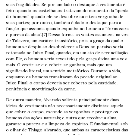
suas fragilidades. Se por um lado o destaque à vestimenta é
feito quando os castelhanos tratavam do momento da “queda
do homem”, quando ele se descobre nu e tem vergonha de
suas partes; por outro, também é dado o destaque para a
função que assumia quando expunha no homem a “formosura
e pureza da alma”.[7] Dessa forma, as vestes assumem, na voz
de Talavera, um caráter transitório, pois, a graça da qual o
homem se despiu ao desobedecer a Deus no paraíso seria
retomada no Juízo Final, quando, em um ato de reconciliação
com Ele, o homem seria revestido pela graça divina uma vez
mais. O vestir-se e o cobrir-se ganham, mais que um
significado literal, um sentido metafórico. Durante a vida,
enquanto os homens transitavam do pecado original ao
Juízo Final, o corpo deveria ser coberto pela castidade,
penitência e mortificação da carne.
De outra maneira, Alvarado salienta principalmente duas
ideias de vestimenta não necessariamente distintas: aquela
que cobre o corpo, esconde as vergonhas e protege os
homens das ações naturais; e outra que recobre a alma,
garante a pureza e a limpeza do espírito. É fundamental, sob
o olhar de Thiago Alvarado, que ambas as características das