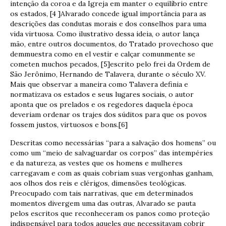
intenção da coroa e da Igreja em manter o equilíbrio entre
os estados, [4 ]Alvarado concede igual importância para as
descrições das condutas morais e dos conselhos para uma
vida virtuosa. Como ilustrativo dessa ideia, o autor lança
mão, entre outros documentos, do Tratado provechoso que
demmuestra como en el vestir e calçar comunmente se
cometen muchos pecados, [5]escrito pelo frei da Ordem de
São Jerônimo, Hernando de Talavera, durante o século XV.
Mais que observar a maneira como Talavera definia e
normatizava os estados e seus lugares sociais, o autor
aponta que os prelados e os regedores daquela época
deveriam ordenar os trajes dos súditos para que os povos
fossem justos, virtuosos e bons.[6]
Descritas como necessárias “para a salvação dos homens” ou
como um “meio de salvaguardar os corpos” das intempéries
e da natureza, as vestes que os homens e mulheres
carregavam e com as quais cobriam suas vergonhas ganham,
aos olhos dos reis e clérigos, dimensões teológicas.
Preocupado com tais narrativas, que em determinados
momentos divergem uma das outras, Alvarado se pauta
pelos escritos que reconheceram os panos como proteção
indispensável para todos aqueles que necessitavam cobrir