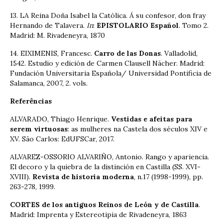
13. LA Reina Doña Isabel la Católica. Á su confesor, don fray
Hernando de Talavera.
In
:
EPISTOLARIO Español
. Tomo 2.
Madrid: M. Rivadeneyra, 1870
14. EIXIMENIS, Francesc.
Carro de las Donas
. Valladolid,
1542. Estudio y edición de Carmen Clausell Nácher. Madrid:
Fundación Universitaria Española/ Universidad Pontificia de
Salamanca, 2007, 2. vols.
Referências
ALVARADO, Thiago Henrique.
Vestidas e afeitas para
serem virtuosas
: as mulheres na Castela dos séculos XIV e
XV. São Carlos: EdUFSCar, 2017.
ALVAREZ-OSSORIO ALVARIÑO, Antonio. Rango y apariencia.
El decoro y la quiebra de la distinción en Castilla (SS. XVI-
XVIII).
Revista de historia moderna
, n.17 (1998-1999), pp.
263-278, 1999.
CORTES de los antiguos Reinos de León y de Castilla
.
Madrid: Imprenta y Estereotipia de Rivadeneyra, 1863