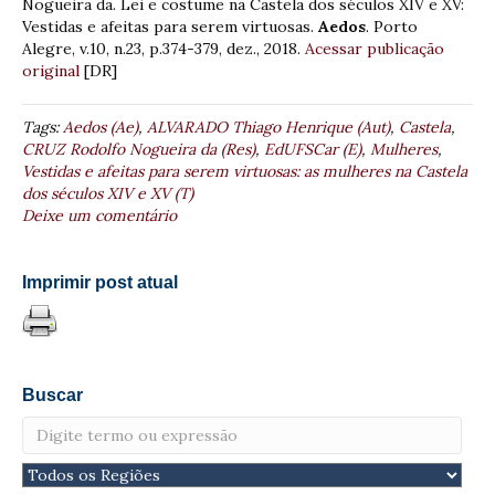
Nogueira da. Lei e costume na Castela dos séculos XIV e XV:
Vestidas e afeitas para serem virtuosas.
Aedos
. Porto
Alegre, v.10, n.23, p.374-379, dez., 2018.
Acessar publicação
original
[DR]
Tags:
Aedos (Ae)
,
ALVARADO Thiago Henrique (Aut)
,
Castela
,
CRUZ Rodolfo Nogueira da (Res)
,
EdUFSCar (E)
,
Mulheres
,
Vestidas e afeitas para serem virtuosas: as mulheres na Castela
dos séculos XIV e XV (T)
Deixe um comentário
Imprimir post atual
Buscar