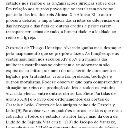
estados nos reinos e as organizações jurídicas sobre eles.
Em relação aos outros povos que se instalaram no reino,
partindo das leis dos reis Afonso X e Afonso XI, o autor
procura debater a importância das cristãs se diferenciarem
das hereges e das fiéis de outros credos e priorizarem
transparecer, acima de tudo, a honestidade e a lealdade ao
reino e à Igreja.
O estudo de Thiago Henrique Alvarado ganha mais destaque
pelo mapeamento que se propõe a fazer. As funções que as
vestes assumem nos séculos XIV e XV e a maneira das
mulheres castelhanas se cobrirem e se adornarem são
expostos ao leitor por meio de uma série de documentos
legados por tratadistas, cronistas, prelados, teólogos e
outros moralistas. Podese observar que para compreender a
situação no reino e a produção de leis a todos os estados,
Alvarado elenca, entre outras obras, Las Siete Partidas de
Afonso X,[8] e o livro dos ordenamentos das cortes de
Castela e Leão, Cortes de los antigos reinos de Castela y
León.[9] Para observar os padrões morais cristãos que eram
cobrados a todos os estados, o autor lança mão da obra de
Ludolfo de Sajonia, Vita cristi…;[10] de Jacopo de Varazze,
Legenda áurea; [11] além dos tratados e escritos de Afonso