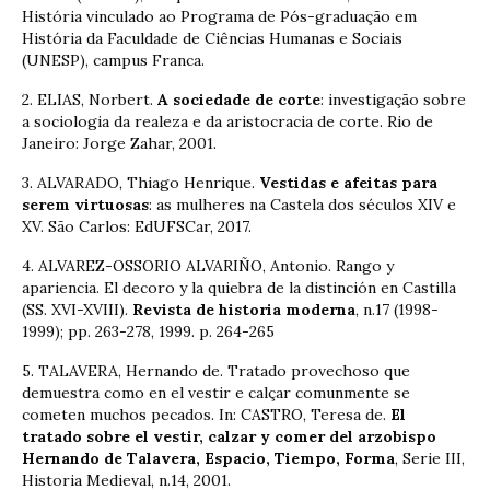
História vinculado ao Programa de Pós-graduação em
História da Faculdade de Ciências Humanas e Sociais
(UNESP), campus Franca.
2. ELIAS, Norbert.
A sociedade de corte
: investigação sobre
a sociologia da realeza e da aristocracia de corte. Rio de
Janeiro: Jorge Zahar, 2001.
3. ALVARADO, Thiago Henrique.
Vestidas e afeitas para
serem virtuosas
: as mulheres na Castela dos séculos XIV e
XV. São Carlos: EdUFSCar, 2017.
4. ALVAREZ-OSSORIO ALVARIÑO, Antonio. Rango y
apariencia. El decoro y la quiebra de la distinción en Castilla
(SS. XVI-XVIII).
Revista de historia moderna
, n.17 (1998-
1999); pp. 263-278, 1999. p. 264-265
5. TALAVERA, Hernando de. Tratado provechoso que
demuestra como en el vestir e calçar comunmente se
cometen muchos pecados. In: CASTRO, Teresa de.
El
tratado sobre el vestir, calzar y comer del arzobispo
Hernando de Talavera, Espacio, Tiempo, Forma
, Serie III,
Historia Medieval, n.14, 2001.