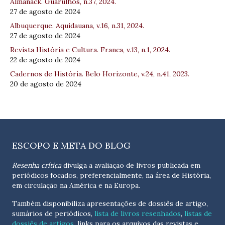
Almanack. Guarulhos, n.37, 2024.
27 de agosto de 2024
Albuquerque. Aquidauana, v.16, n.31, 2024.
27 de agosto de 2024
Revista História e Cultura. Franca, v.13, n.1, 2024.
22 de agosto de 2024
Cadernos de História. Belo Horizonte, v.24, n.41, 2023.
20 de agosto de 2024
ESCOPO E META DO BLOG
Resenha crítica
divulga a avaliação de livros publicada em
periódicos focados, preferencialmente, na área de História,
em circulação na América e na Europa.
Também disponibiliza apresentações de dossiês de artigo,
sumários de periódicos,
lista de livros resenhados
,
listas de
dossiês de artigos
, links para os arquivos das revistas e