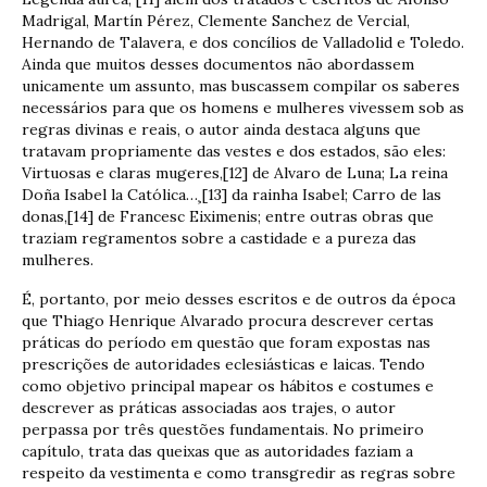
Madrigal, Martín Pérez, Clemente Sanchez de Vercial,
Hernando de Talavera, e dos concílios de Valladolid e Toledo.
Ainda que muitos desses documentos não abordassem
unicamente um assunto, mas buscassem compilar os saberes
necessários para que os homens e mulheres vivessem sob as
regras divinas e reais, o autor ainda destaca alguns que
tratavam propriamente das vestes e dos estados, são eles:
Virtuosas e claras mugeres,[12] de Alvaro de Luna; La reina
Doña Isabel la Católica…¸[13] da rainha Isabel; Carro de las
donas,[14] de Francesc Eiximenis; entre outras obras que
traziam regramentos sobre a castidade e a pureza das
mulheres.
É, portanto, por meio desses escritos e de outros da época
que Thiago Henrique Alvarado procura descrever certas
práticas do período em questão que foram expostas nas
prescrições de autoridades eclesiásticas e laicas. Tendo
como objetivo principal mapear os hábitos e costumes e
descrever as práticas associadas aos trajes, o autor
perpassa por três questões fundamentais. No primeiro
capítulo, trata das queixas que as autoridades faziam a
respeito da vestimenta e como transgredir as regras sobre