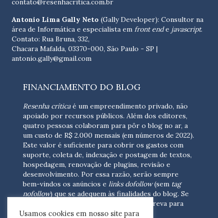
contato@resenhacritica.com.br
Antonio Lima Gally Neto
(Gally Developer): Consultor na
área de Informática e especialista em
front end
e
javascript
.
Contato: Rua Bruna, 332,
Chacara Mafalda, 03370-000, São Paulo - SP |
antonio.gally@gmail.com
FINANCIAMENTO DO BLOG
Resenha crítica
é um empreendimento privado, não
apoiado por recursos públicos. Além dos editores,
quatro pessoas colaboram para pôr o blog no ar, a
um custo de R$ 2.000 mensais (em números de 2022).
Este valor é suficiente para cobrir os gastos com
suporte, coleta de, indexação e postagem de textos,
hospedagem, renovação de plugins, revisão e
desenvolvimento.
Por essa razão, serão sempre
bem-vindos os anúncios e
links dofollow
(sem
tag
nofollow
) que se adequem às finalidades do blog. Se
você está interessado em colaborar,
escreva para
Usamos cookies em nosso site para
nós
(contato@resenhacritica.com.br)