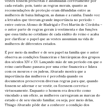
vestes fossem prescritas e assimiladas corretamente por
cada estado, pois, tanto as regras morais, quanto as
recomendações de proteção eram difundidas entre as
mulheres de baixa linhagem, as damas e a rainha. Dando voz
a letrados que tiveram grande importância no período –
entre outros Afonso de Madrigal e Frei Martin de Córdoba –
o autor parte de regras gerais à vestimenta e das funções
que essa tinha no cotidiano de cada súdito do reino e acaba
por clarificar o papel que as vestes assumiam na vida de
mulheres de diferentes estados.
É por meio da mulher e de seu papel na família que o autor
observa as condições financeiras e hierárquicas dos grupos
dos séculos XIV e XV. Lançando mão de um período em que o
reino castelhano passava por uma crise financeira e lidava
com os mouros e os judeus, Alvarado mostra que a
importância das mulheres é percebida quando os
documentos prescrevem diversas regras para que, quando
fossem se adornar e se vestir, os fizessem correta e
virtuosamente. Enquanto o homem era descrito como
vinculado a um ofício, as mulheres carregavam as marcas do
estado e de seu vínculo familiar, ou seja, por meio delas,
Thiago Alvarado pôde dar a conhecer a condição dos