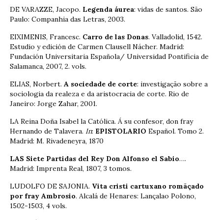
DE VARAZZE, Jacopo.
Legenda áurea
: vidas de santos. São
Paulo: Companhia das Letras, 2003.
EIXIMENIS, Francesc.
Carro de las Donas
. Valladolid, 1542.
Estudio y edición de Carmen Clausell Nácher. Madrid:
Fundación Universitaria Española/ Universidad Pontificia de
Salamanca, 2007, 2. vols.
ELIAS, Norbert.
A sociedade de corte
: investigação sobre a
sociologia da realeza e da aristocracia de corte. Rio de
Janeiro: Jorge Zahar, 2001.
LA Reina Doña Isabel la Católica. Á su confesor, don fray
Hernando de Talavera.
In
:
EPISTOLARIO
Español. Tomo 2.
Madrid: M. Rivadeneyra, 1870
LAS Siete Partidas del Rey Don Alfonso el Sabio
….
Madrid: Imprenta Real, 1807, 3 tomos.
LUDOLFO DE SAJONIA.
Vita cristi cartuxano romãçado
por fray Ambrosio
. Alcalá de Henares: Lançalao Polono,
1502-1503, 4 vols.