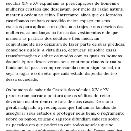
séculos XIV e XV expunham as preocupações de homens e
mulheres cristãos que desejavam, por meio da razão natural,
manter a ordem no reino. Entretanto, ainda que os letrados
castelhanos tenham concedido maior espaço em seus
escritos para aplicar correções nos trajes e nos desvios das
mulheres, as mudanças na forma das vestimentas e de que
maneira as práticas dos súditos e fiéis mudavam
conjuntamente não deixaram de fazer parte de suas prédicas,
conselhos ou leis. À vista disso, debruçar-se sobre essas
transformações e sobre os modos com os quais os homens
daquela época descreveram seus contemporâneos torna-se
fundamental para a compreensão da composição social, ou
seja, o lugar e o direito que cada estado dispunha dentro
dessa sociedade.
Os homens de saber da Castela dos séculos XIV e XV
procuraram narrar a postura que os súditos do reino
deveriam manter dentro e fora de suas casas. De modo
geral, malgrado a preocupação que tinham as famílias de
assegurar seus estados e proteger seus bens, o regramento
sobre os panos, toucas e sapatos difundiam saberes sobre
os pecados em que poderiam cair todos aqueles que se
vestissem ou se afeitassem de modo errado. Dessa maneira,