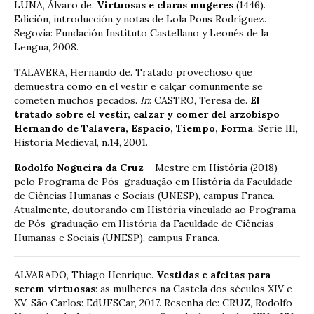
LUNA, Álvaro de.
Virtuosas e claras mugeres
(1446).
Edición, introducción y notas de Lola Pons Rodríguez.
Segovia: Fundación Instituto Castellano y Leonés de la
Lengua, 2008.
TALAVERA, Hernando de. Tratado provechoso que
demuestra como en el vestir e calçar comunmente se
cometen muchos pecados.
In
: CASTRO, Teresa de.
El
tratado sobre el vestir, calzar y comer del arzobispo
Hernando de Talavera, Espacio, Tiempo, Forma
, Serie III,
Historia Medieval, n.14, 2001.
Rodolfo Nogueira da Cruz
– Mestre em História (2018)
pelo Programa de Pós-graduação em História da Faculdade
de Ciências Humanas e Sociais (UNESP), campus Franca.
Atualmente, doutorando em História vinculado ao Programa
de Pós-graduação em História da Faculdade de Ciências
Humanas e Sociais (UNESP), campus Franca.
ALVARADO, Thiago Henrique.
Vestidas e afeitas para
serem virtuosas
: as mulheres na Castela dos séculos XIV e
XV. São Carlos: EdUFSCar, 2017. Resenha de: CRUZ, Rodolfo