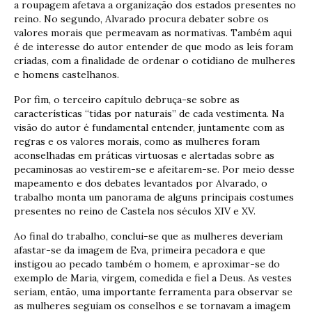
a roupagem afetava a organização dos estados presentes no
reino. No segundo, Alvarado procura debater sobre os
valores morais que permeavam as normativas. Também aqui
é de interesse do autor entender de que modo as leis foram
criadas, com a finalidade de ordenar o cotidiano de mulheres
e homens castelhanos.
Por fim, o terceiro capítulo debruça-se sobre as
características “tidas por naturais” de cada vestimenta. Na
visão do autor é fundamental entender, juntamente com as
regras e os valores morais, como as mulheres foram
aconselhadas em práticas virtuosas e alertadas sobre as
pecaminosas ao vestirem-se e afeitarem-se. Por meio desse
mapeamento e dos debates levantados por Alvarado, o
trabalho monta um panorama de alguns principais costumes
presentes no reino de Castela nos séculos XIV e XV.
Ao final do trabalho, conclui-se que as mulheres deveriam
afastar-se da imagem de Eva, primeira pecadora e que
instigou ao pecado também o homem, e aproximar-se do
exemplo de Maria, virgem, comedida e fiel a Deus. As vestes
seriam, então, uma importante ferramenta para observar se
as mulheres seguiam os conselhos e se tornavam a imagem