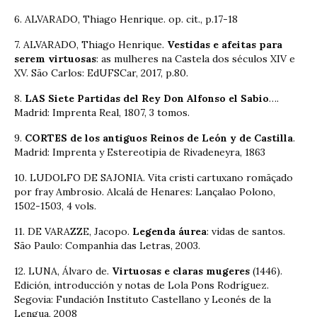
6. ALVARADO, Thiago Henrique. op. cit., p.17-18
7. ALVARADO, Thiago Henrique.
Vestidas e afeitas para
serem virtuosas
: as mulheres na Castela dos séculos XIV e
XV. São Carlos: EdUFSCar, 2017, p.80.
8.
LAS Siete Partidas del Rey Don Alfonso el Sabio
….
Madrid: Imprenta Real, 1807, 3 tomos.
9.
CORTES de los antiguos Reinos de León y de Castilla
.
Madrid: Imprenta y Estereotipia de Rivadeneyra, 1863
10. LUDOLFO DE SAJONIA. Vita cristi cartuxano romãçado
por fray Ambrosio. Alcalá de Henares: Lançalao Polono,
1502-1503, 4 vols.
11. DE VARAZZE, Jacopo.
Legenda áurea
: vidas de santos.
São Paulo: Companhia das Letras, 2003.
12. LUNA, Álvaro de.
Virtuosas e claras mugeres
(1446).
Edición, introducción y notas de Lola Pons Rodríguez.
Segovia: Fundación Instituto Castellano y Leonés de la
Lengua, 2008