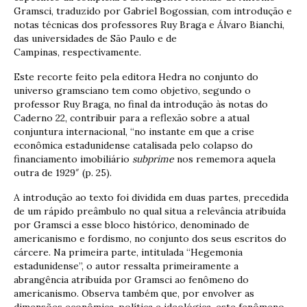
Gramsci, traduzido por Gabriel Bogossian, com introdução e
notas técnicas dos professores Ruy Braga e Álvaro Bianchi,
das universidades de São Paulo e de
Campinas, respectivamente.
Este recorte feito pela editora Hedra no conjunto do
universo gramsciano tem como objetivo, segundo o
professor Ruy Braga, no final da introdução às notas do
Caderno 22, contribuir para a reflexão sobre a atual
conjuntura internacional, “no instante em que a crise
econômica estadunidense catalisada pelo colapso do
financiamento imobiliário
subprime
nos rememora aquela
outra de 1929″ (p. 25).
A introdução ao texto foi dividida em duas partes, precedida
de um rápido preâmbulo no qual situa a relevância atribuída
por Gramsci a esse bloco histórico, denominado de
americanismo e fordismo, no conjunto dos seus escritos do
cárcere. Na primeira parte, intitulada “Hegemonia
estadunidense”, o autor ressalta primeiramente a
abrangência atribuída por Gramsci ao fenômeno do
americanismo. Observa também que, por envolver as
dimensões econômica, política e ideológica, este fenômeno