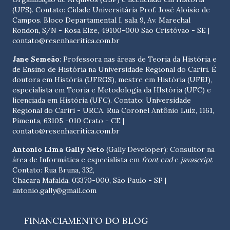
(UFS). Contato:
Cidade Universitária Prof. José Aloísio de
Campos. Bloco Departamental I, sala 9, Av. Marechal
Rondon, S/N - Rosa Elze, 49100-000 São Cristóvão - SE
|
contato@resenhacritica.com.br
Jane Semeão
: Professora nas áreas de Teoria da História e
de Ensino de História na Universidade Regional do Cariri. É
doutora em História (UFRGS), mestre em História (UFRJ),
especialista em Teoria e Metodologia da HIstória (UFC) e
licenciada em História (UFC). Contato:
Universidade
Regional do Cariri - URCA. Rua Coronel Antônio Luíz, 1161,
Pimenta, 63105 -010 Crato - CE
|
contato@resenhacritica.com.br
Antonio Lima Gally Neto
(Gally Developer): Consultor na
área de Informática e especialista em
front end
e
javascript
.
Contato: Rua Bruna, 332,
Chacara Mafalda, 03370-000, São Paulo - SP |
antonio.gally@gmail.com
FINANCIAMENTO DO BLOG