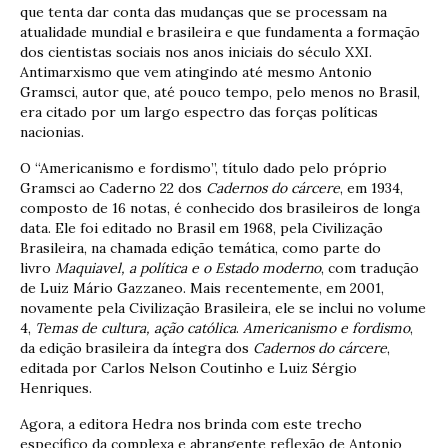
que tenta dar conta das mudanças que se processam na
atualidade mundial e brasileira e que fundamenta a formação
dos cientistas sociais nos anos iniciais do século XXI.
Antimarxismo que vem atingindo até mesmo Antonio
Gramsci, autor que, até pouco tempo, pelo menos no Brasil,
era citado por um largo espectro das forças políticas
nacionias.
O “Americanismo e fordismo”, título dado pelo próprio
Gramsci ao Caderno 22 dos
Cadernos do cárcere
, em 1934,
composto de 16 notas, é conhecido dos brasileiros de longa
data. Ele foi editado no Brasil em 1968, pela Civilização
Brasileira, na chamada edição temática, como parte do
livro
Maquiavel, a política e o Estado moderno
, com tradução
de Luiz Mário Gazzaneo. Mais recentemente, em 2001,
novamente pela Civilização Brasileira, ele se inclui no volume
4,
Temas de cultura, ação católica
.
Americanismo e fordismo
,
da edição brasileira da íntegra dos
Cadernos do cárcere
,
editada por Carlos Nelson Coutinho e Luiz Sérgio
Henriques.
Agora, a editora Hedra nos brinda com este trecho
específico da complexa e abrangente reflexão de Antonio