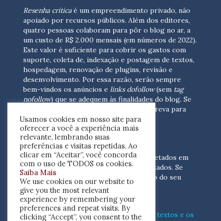
Resenha crítica
é um empreendimento privado, não
apoiado por recursos públicos. Além dos editores,
quatro pessoas colaboram para pôr o blog no ar, a
um custo de R$ 2.000 mensais (em números de 2022).
Este valor é suficiente para cobrir os gastos com
suporte, coleta de, indexação e postagem de textos,
hospedagem, renovação de plugins, revisão e
desenvolvimento.
Por essa razão, serão sempre
bem-vindos os anúncios e
links dofollow
(sem
tag
nofollow
) que se adequem às finalidades do blog. Se
você está interessado em colaborar,
escreva para
Usamos cookies em nosso site para
nós
(contato@resenhacritica.com.br)
oferecer a você a experiência mais
relevante, lembrando suas
FONTES E ACERVO
preferências e visitas repetidas. Ao
clicar em “Aceitar”, você concorda
As resenhas, dossiês e sumários são coletados em
com o uso de TODOS os cookies.
periódicos acadêmicos e sites especializados. Se
Saiba Mais
você tem interesse em divulgar o acervo do seu
We use cookies on our website to
periódico, escreva para nós
give you the most relevant
(contato@resenhacritica.com.br)
experience by remembering your
preferences and repeat visits. By
Conheça o
modo
como processamos os textos e os
clicking “Accept”, you consent to the