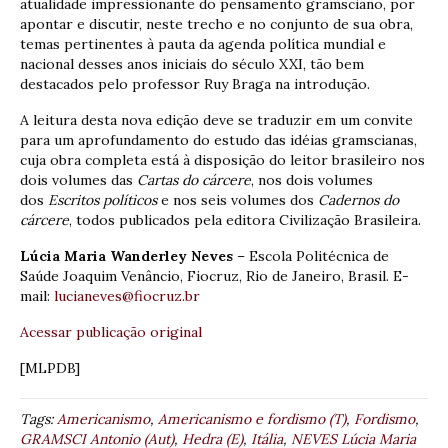
atualidade impressionante do pensamento gramsciano, por
apontar e discutir, neste trecho e no conjunto de sua obra,
temas pertinentes à pauta da agenda política mundial e
nacional desses anos iniciais do século XXI, tão bem
destacados pelo professor Ruy Braga na introdução.
A leitura desta nova edição deve se traduzir em um convite
para um aprofundamento do estudo das idéias gramscianas,
cuja obra completa está à disposição do leitor brasileiro nos
dois volumes das
Cartas do cárcere
, nos dois volumes
dos
Escritos políticos
e nos seis volumes dos
Cadernos do
cárcere
, todos publicados pela editora Civilização Brasileira.
Lúcia Maria Wanderley Neves
– Escola Politécnica de
Saúde Joaquim Venâncio, Fiocruz, Rio de Janeiro, Brasil. E-
mail:
lucianeves@fiocruz.br
Acessar publicação original
[MLPDB]
Tags:
Americanismo
,
Americanismo e fordismo (T)
,
Fordismo
,
GRAMSCI Antonio (Aut)
,
Hedra (E)
,
Itália
,
NEVES Lúcia Maria