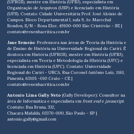
(UFRGS), mestre em História (UFRJ), especialista em
Organização de Arquivos (USP) e licenciado em História
(UFS). Contato:
Cidade Universitária Prof. José Aloísio de
Campos. Bloco Departamental I, sala 9, Av. Marechal
Rondon, S/N - Rosa Elze, 49100-000 São Cristóvão - SE
|
contato@resenhacritica.com.br
Jane Semeão
: Professora nas áreas de Teoria da História e
de Ensino de História na Universidade Regional do Cariri. É
doutora em História (UFRGS), mestre em História (UFRJ),
especialista em Teoria e Metodologia da HIstória (UFC) e
licenciada em História (UFC). Contato:
Universidade
Regional do Cariri - URCA. Rua Coronel Antônio Luíz, 1161,
Pimenta, 63105 -010 Crato - CE
|
contato@resenhacritica.com.br
Antonio Lima Gally Neto
(Gally Developer): Consultor na
área de Informática e especialista em
front end
e
javascript
.
Contato: Rua Bruna, 332,
Chacara Mafalda, 03370-000, São Paulo - SP |
antonio.gally@gmail.com