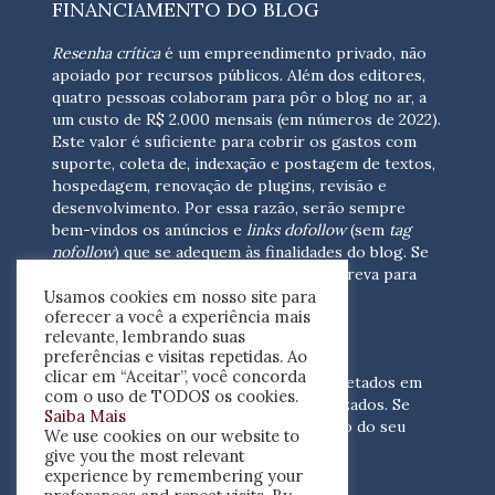
FINANCIAMENTO DO BLOG
Resenha crítica
é um empreendimento privado, não
apoiado por recursos públicos. Além dos editores,
quatro pessoas colaboram para pôr o blog no ar, a
um custo de R$ 2.000 mensais (em números de 2022).
Este valor é suficiente para cobrir os gastos com
suporte, coleta de, indexação e postagem de textos,
hospedagem, renovação de plugins, revisão e
desenvolvimento.
Por essa razão, serão sempre
bem-vindos os anúncios e
links dofollow
(sem
tag
nofollow
) que se adequem às finalidades do blog. Se
você está interessado em colaborar,
escreva para
Usamos cookies em nosso site para
nós
(contato@resenhacritica.com.br)
oferecer a você a experiência mais
relevante, lembrando suas
FONTES E ACERVO
preferências e visitas repetidas. Ao
clicar em “Aceitar”, você concorda
As resenhas, dossiês e sumários são coletados em
com o uso de TODOS os cookies.
periódicos acadêmicos e sites especializados. Se
Saiba Mais
você tem interesse em divulgar o acervo do seu
We use cookies on our website to
periódico, escreva para nós
give you the most relevant
(contato@resenhacritica.com.br)
experience by remembering your