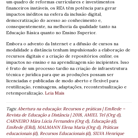
um quadro de reformas curriculares e investimentos
financeiros instáveis, os REA têm potência para gerar
impactos inéditos na esfera da inclusão digital,
democratização do acesso ao conhecimento e,
consequentemente, na melhoria da qualidade tanto na
Educação Básica quanto no Ensino Superior.
Embora o advento da Internet e a difusão de cursos na
modalidade a distância tenham impulsionado a elaboração de
recursos digitais e a criação de repositórios
online
, os
impactos no ensino e na aprendizagem são incipientes. Isso
é fruto de um processo tardio na criação de infraestrutura
técnica e jurídica para que as produções possam ser
licenciadas e publicadas de modo aberto e flexível para
reutilização, remixagens, adaptações, recontextualização e
retemporalização.
Leia Mais
Tags:
Abertura na educação: Recursos e práticas | EmRede –
Revista de Educação a Distância | 2018
,
AMIEL Tel (Org d)
,
CARNEIRO Mára Lúcia Fernandes (Org d)
,
Educação (d)
,
EmRede (ERd)
,
MALMANN Elena Maria (Org d)
,
Práticas
educacionais (d)
,
Recursos Educacionais (d)
,
SILVA Henrique