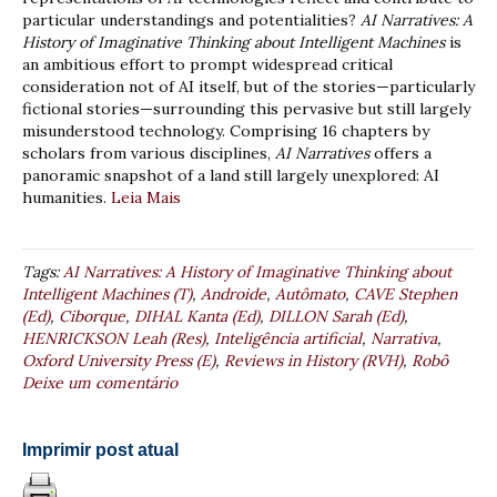
particular understandings and potentialities?
AI Narratives: A
History of Imaginative Thinking about Intelligent Machines
is
an ambitious effort to prompt widespread critical
consideration not of AI itself, but of the stories—particularly
fictional stories—surrounding this pervasive but still largely
misunderstood technology. Comprising 16 chapters by
scholars from various disciplines,
AI Narratives
offers a
panoramic snapshot of a land still largely unexplored: AI
humanities.
Leia Mais
Tags:
AI Narratives: A History of Imaginative Thinking about
Intelligent Machines (T)
,
Androide
,
Autômato
,
CAVE Stephen
(Ed)
,
Ciborque
,
DIHAL Kanta (Ed)
,
DILLON Sarah (Ed)
,
HENRICKSON Leah (Res)
,
Inteligência artificial
,
Narrativa
,
Oxford University Press (E)
,
Reviews in History (RVH)
,
Robô
Deixe um comentário
Imprimir post atual