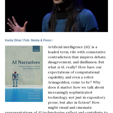
Kanta Dihal / Foto:
Media & Press
/
Artificial intelligence (AI)’ is a
loaded term, rife with connotative
contradiction that inspires debate,
disagreement, and disillusion. But
what
is
AI, really? How have our
expectations of computational
capability, and even a robot
Armageddon, come to be? Why
does it matter how we talk about
increasingly sophisticated
technology, not just in expository
prose, but also in fiction? How
might visual and cinematic
representations of AI technologies reflect and contribute to