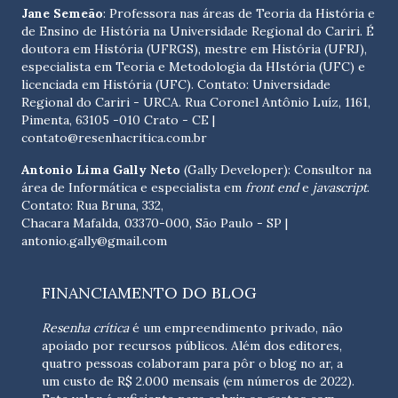
Jane Semeão
: Professora nas áreas de Teoria da História e
de Ensino de História na Universidade Regional do Cariri. É
doutora em História (UFRGS), mestre em História (UFRJ),
especialista em Teoria e Metodologia da HIstória (UFC) e
licenciada em História (UFC). Contato:
Universidade
Regional do Cariri - URCA. Rua Coronel Antônio Luíz, 1161,
Pimenta, 63105 -010 Crato - CE
|
contato@resenhacritica.com.br
Antonio Lima Gally Neto
(Gally Developer): Consultor na
área de Informática e especialista em
front end
e
javascript
.
Contato: Rua Bruna, 332,
Chacara Mafalda, 03370-000, São Paulo - SP |
antonio.gally@gmail.com
FINANCIAMENTO DO BLOG
Resenha crítica
é um empreendimento privado, não
apoiado por recursos públicos. Além dos editores,
quatro pessoas colaboram para pôr o blog no ar, a
um custo de R$ 2.000 mensais (em números de 2022).