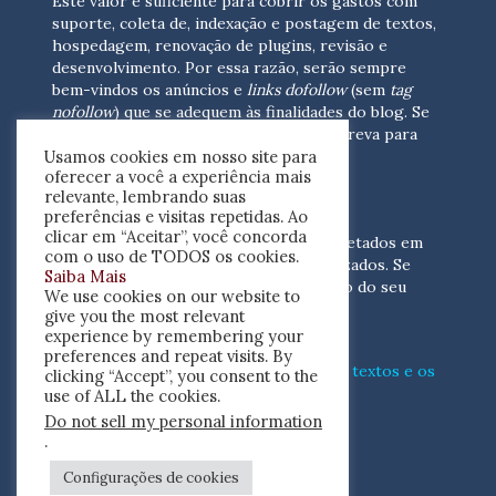
Este valor é suficiente para cobrir os gastos com
suporte, coleta de, indexação e postagem de textos,
hospedagem, renovação de plugins, revisão e
desenvolvimento.
Por essa razão, serão sempre
bem-vindos os anúncios e
links dofollow
(sem
tag
nofollow
) que se adequem às finalidades do blog. Se
você está interessado em colaborar,
escreva para
Usamos cookies em nosso site para
nós
(contato@resenhacritica.com.br)
oferecer a você a experiência mais
relevante, lembrando suas
FONTES E ACERVO
preferências e visitas repetidas. Ao
clicar em “Aceitar”, você concorda
As resenhas, dossiês e sumários são coletados em
com o uso de TODOS os cookies.
periódicos acadêmicos e sites especializados. Se
Saiba Mais
você tem interesse em divulgar o acervo do seu
We use cookies on our website to
periódico, escreva para nós
give you the most relevant
(contato@resenhacritica.com.br)
experience by remembering your
preferences and repeat visits. By
Conheça o
modo
como processamos os textos e os
clicking “Accept”, you consent to the
índices
disponibilizados neste blog.
use of ALL the cookies.
Do not sell my personal information
ISSN 2764-0302
.
Configurações de cookies