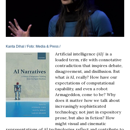
Kanta Dihal / Foto:
Media & Press
/
Artificial intelligence (AI)’ is a
loaded term, rife with connotative
contradiction that inspires debate,
disagreement, and disillusion. But
what
is
AI, really? How have our
expectations of computational
capability, and even a robot
Armageddon, come to be? Why
does it matter how we talk about
increasingly sophisticated
technology, not just in expository
prose, but also in fiction? How
might visual and cinematic
representations of AI technologies reflect and contribute to