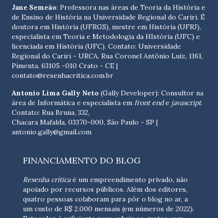
Jane Semeão
: Professora nas áreas de Teoria da História e
de Ensino de História na Universidade Regional do Cariri. É
doutora em História (UFRGS), mestre em História (UFRJ),
especialista em Teoria e Metodologia da HIstória (UFC) e
licenciada em História (UFC). Contato:
Universidade
Regional do Cariri - URCA. Rua Coronel Antônio Luíz, 1161,
Pimenta, 63105 -010 Crato - CE
|
contato@resenhacritica.com.br
Antonio Lima Gally Neto
(Gally Developer): Consultor na
área de Informática e especialista em
front end
e
javascript
.
Contato: Rua Bruna, 332,
Chacara Mafalda, 03370-000, São Paulo - SP |
antonio.gally@gmail.com
FINANCIAMENTO DO BLOG
Resenha crítica
é um empreendimento privado, não
apoiado por recursos públicos. Além dos editores,
quatro pessoas colaboram para pôr o blog no ar, a
um custo de R$ 2.000 mensais (em números de 2022).