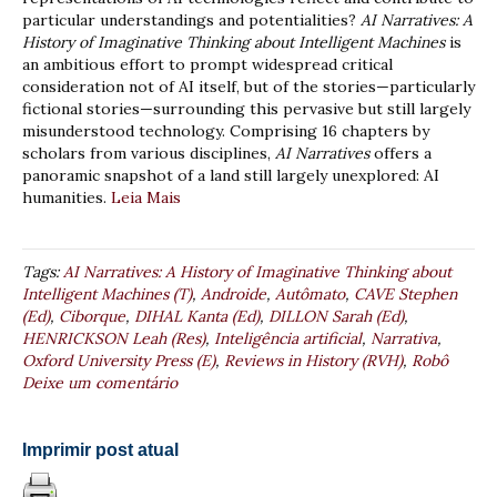
particular understandings and potentialities?
AI Narratives: A
History of Imaginative Thinking about Intelligent Machines
is
an ambitious effort to prompt widespread critical
consideration not of AI itself, but of the stories—particularly
fictional stories—surrounding this pervasive but still largely
misunderstood technology. Comprising 16 chapters by
scholars from various disciplines,
AI Narratives
offers a
panoramic snapshot of a land still largely unexplored: AI
humanities.
Leia Mais
Tags:
AI Narratives: A History of Imaginative Thinking about
Intelligent Machines (T)
,
Androide
,
Autômato
,
CAVE Stephen
(Ed)
,
Ciborque
,
DIHAL Kanta (Ed)
,
DILLON Sarah (Ed)
,
HENRICKSON Leah (Res)
,
Inteligência artificial
,
Narrativa
,
Oxford University Press (E)
,
Reviews in History (RVH)
,
Robô
Deixe um comentário
Imprimir post atual