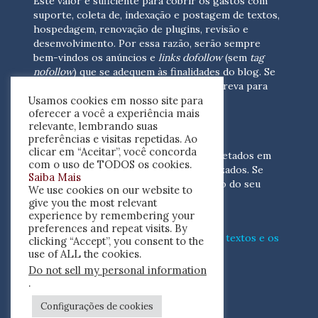
Este valor é suficiente para cobrir os gastos com
suporte, coleta de, indexação e postagem de textos,
hospedagem, renovação de plugins, revisão e
desenvolvimento.
Por essa razão, serão sempre
bem-vindos os anúncios e
links dofollow
(sem
tag
nofollow
) que se adequem às finalidades do blog. Se
você está interessado em colaborar,
escreva para
Usamos cookies em nosso site para
nós
(contato@resenhacritica.com.br)
oferecer a você a experiência mais
relevante, lembrando suas
FONTES E ACERVO
preferências e visitas repetidas. Ao
clicar em “Aceitar”, você concorda
As resenhas, dossiês e sumários são coletados em
com o uso de TODOS os cookies.
periódicos acadêmicos e sites especializados. Se
Saiba Mais
você tem interesse em divulgar o acervo do seu
We use cookies on our website to
periódico, escreva para nós
give you the most relevant
(contato@resenhacritica.com.br)
experience by remembering your
preferences and repeat visits. By
Conheça o
modo
como processamos os textos e os
clicking “Accept”, you consent to the
índices
disponibilizados neste blog.
use of ALL the cookies.
Do not sell my personal information
ISSN 2764-0302
.
Configurações de cookies