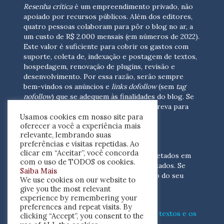
Resenha crítica
é um empreendimento privado, não
apoiado por recursos públicos. Além dos editores,
quatro pessoas colaboram para pôr o blog no ar, a
um custo de R$ 2.000 mensais (em números de 2022).
Este valor é suficiente para cobrir os gastos com
suporte, coleta de, indexação e postagem de textos,
hospedagem, renovação de plugins, revisão e
desenvolvimento.
Por essa razão, serão sempre
bem-vindos os anúncios e
links dofollow
(sem
tag
nofollow
) que se adequem às finalidades do blog. Se
você está interessado em colaborar,
escreva para
Usamos cookies em nosso site para
nós
(contato@resenhacritica.com.br)
oferecer a você a experiência mais
relevante, lembrando suas
FONTES E ACERVO
preferências e visitas repetidas. Ao
clicar em “Aceitar”, você concorda
As resenhas, dossiês e sumários são coletados em
com o uso de TODOS os cookies.
periódicos acadêmicos e sites especializados. Se
Saiba Mais
você tem interesse em divulgar o acervo do seu
We use cookies on our website to
periódico, escreva para nós
give you the most relevant
(contato@resenhacritica.com.br)
experience by remembering your
preferences and repeat visits. By
Conheça o
modo
como processamos os textos e os
clicking “Accept”, you consent to the
índices
disponibilizados neste blog.