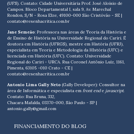
(UFS). Contato:
Cidade Universitária Prof. José Aloísio de
Campos. Bloco Departamental I, sala 9, Av. Marechal
Rondon, S/N - Rosa Elze, 49100-000 São Cristóvão - SE
|
contato@resenhacritica.com.br
Jane Semeão
: Professora nas áreas de Teoria da História e
de Ensino de História na Universidade Regional do Cariri. É
doutora em História (UFRGS), mestre em História (UFRJ),
especialista em Teoria e Metodologia da HIstória (UFC) e
licenciada em História (UFC). Contato:
Universidade
Regional do Cariri - URCA. Rua Coronel Antônio Luíz, 1161,
Pimenta, 63105 -010 Crato - CE
|
contato@resenhacritica.com.br
Antonio Lima Gally Neto
(Gally Developer): Consultor na
área de Informática e especialista em
front end
e
javascript
.
Contato: Rua Bruna, 332,
Chacara Mafalda, 03370-000, São Paulo - SP |
antonio.gally@gmail.com
FINANCIAMENTO DO BLOG