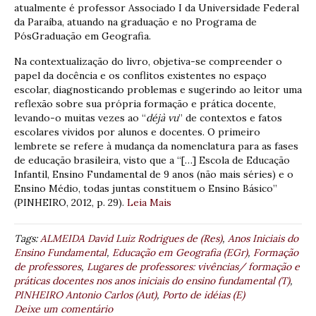
atualmente é professor Associado I da Universidade Federal
da Paraíba, atuando na graduação e no Programa de
PósGraduação em Geografia.
Na contextualização do livro, objetiva-se compreender o
papel da docência e os conflitos existentes no espaço
escolar, diagnosticando problemas e sugerindo ao leitor uma
reflexão sobre sua própria formação e prática docente,
levando-o muitas vezes ao “
déjà vu
” de contextos e fatos
escolares vividos por alunos e docentes. O primeiro
lembrete se refere à mudança da nomenclatura para as fases
de educação brasileira, visto que a “[…] Escola de Educação
Infantil, Ensino Fundamental de 9 anos (não mais séries) e o
Ensino Médio, todas juntas constituem o Ensino Básico”
(PINHEIRO, 2012, p. 29).
Leia Mais
Tags:
ALMEIDA David Luiz Rodrigues de (Res)
,
Anos Iniciais do
Ensino Fundamental
,
Educação em Geografia (EGr)
,
Formação
de professores
,
Lugares de professores: vivências/ formação e
práticas docentes nos anos iniciais do ensino fundamental (T)
,
PINHEIRO Antonio Carlos (Aut)
,
Porto de idéias (E)
Deixe um comentário