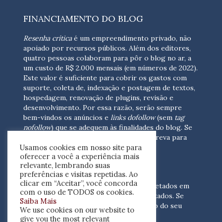
FINANCIAMENTO DO BLOG
Resenha crítica
é um empreendimento privado, não
apoiado por recursos públicos. Além dos editores,
quatro pessoas colaboram para pôr o blog no ar, a
um custo de R$ 2.000 mensais (em números de 2022).
Este valor é suficiente para cobrir os gastos com
suporte, coleta de, indexação e postagem de textos,
hospedagem, renovação de plugins, revisão e
desenvolvimento.
Por essa razão, serão sempre
bem-vindos os anúncios e
links dofollow
(sem
tag
nofollow
) que se adequem às finalidades do blog. Se
você está interessado em colaborar,
escreva para
Usamos cookies em nosso site para
nós
(contato@resenhacritica.com.br)
oferecer a você a experiência mais
relevante, lembrando suas
FONTES E ACERVO
preferências e visitas repetidas. Ao
clicar em “Aceitar”, você concorda
As resenhas, dossiês e sumários são coletados em
com o uso de TODOS os cookies.
periódicos acadêmicos e sites especializados. Se
Saiba Mais
você tem interesse em divulgar o acervo do seu
We use cookies on our website to
periódico, escreva para nós
give you the most relevant