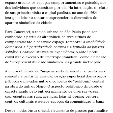
espaço urbano, os espaços comportamentais e psicológicos
dos indivíduos que transitam por ele. Na introdução, o relato
de sua primeira visita à capital paulista, no ano de 1984,
instiga o leitor a tentar compreender as dimensões do
aparato simbólico da cidade.
Para Canevacci, o tecido urbano de São Paulo pode ser
conhecido a partir da alternância de três ritmos de
comportamento e controle espaço-temporal: a
imobilidade
doméstica
, a
hipervelocidade noturna
e a
lentidão do passeio
solitário
. Contudo, através da experiência, o autor pôde
constatar o excesso de “metropolitanidade” como elemento
de “irrepresentabilidade simbólica” da grande metrópole.
A impossibilidade de “mapear simbolicamente” o paulistano
somente a partir de uma exploração superficial dos espaços
públicos e privados nutre o conceito de “polifonia”, central
na obra do antropólogo. O aspecto polifônico da cidade é
caracterizado pelo entrecruzamento de diversas vozes
copresentes nas ruas, avenidas, lojas, shopping centers,
centros culturais e outros espaços da comunicação urbana.
Desse modo, busca o estabelecimento de passos para análise