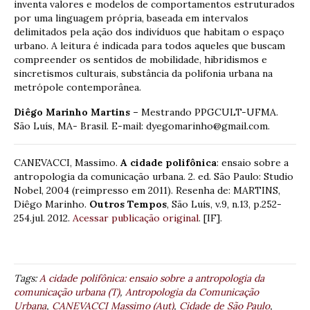
inventa valores e modelos de comportamentos estruturados
por uma linguagem própria, baseada em intervalos
delimitados pela ação dos indivíduos que habitam o espaço
urbano. A leitura é indicada para todos aqueles que buscam
compreender os sentidos de mobilidade, hibridismos e
sincretismos culturais, substância da polifonia urbana na
metrópole contemporânea.
Diêgo Marinho Martins –
Mestrando PPGCULT-UFMA.
São Luís, MA- Brasil. E-mail: dyegomarinho@gmail.com.
CANEVACCI, Massimo.
A cidade polifônica
: ensaio sobre a
antropologia da comunicação urbana. 2. ed. São Paulo: Studio
Nobel, 2004 (reimpresso em 2011). Resenha de: MARTINS,
Diêgo Marinho.
Outros Tempos
, São Luís, v.9, n.13, p.252-
254.jul. 2012.
Acessar publicação original
. [IF].
Tags:
A cidade polifônica: ensaio sobre a antropologia da
comunicação urbana (T)
,
Antropologia da Comunicação
Urbana
,
CANEVACCI Massimo (Aut)
,
Cidade de São Paulo
,