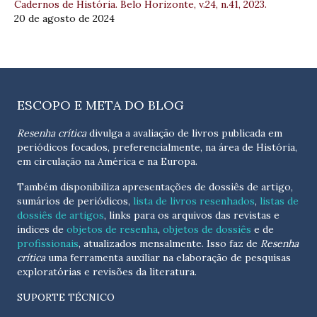
Cadernos de História. Belo Horizonte, v.24, n.41, 2023.
20 de agosto de 2024
ESCOPO E META DO BLOG
Resenha crítica
divulga a avaliação de livros publicada em
periódicos focados, preferencialmente, na área de História,
em circulação na América e na Europa.
Também disponibiliza apresentações de dossiês de artigo,
sumários de periódicos,
lista de livros resenhados
,
listas de
dossiês de artigos
, links para os arquivos das revistas e
índices de
objetos de resenha
,
objetos de dossiês
e de
profissionais
, atualizados
mensalmente
. Isso faz de
Resenha
crítica
uma ferramenta auxiliar na elaboração de pesquisas
exploratórias e revisões da literatura.
SUPORTE TÉCNICO