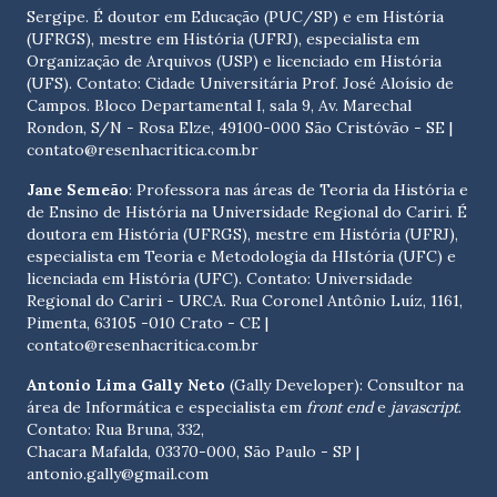
Sergipe. É doutor em Educação (PUC/SP) e em História
(UFRGS), mestre em História (UFRJ), especialista em
Organização de Arquivos (USP) e licenciado em História
(UFS). Contato:
Cidade Universitária Prof. José Aloísio de
Campos. Bloco Departamental I, sala 9, Av. Marechal
Rondon, S/N - Rosa Elze, 49100-000 São Cristóvão - SE
|
contato@resenhacritica.com.br
Jane Semeão
: Professora nas áreas de Teoria da História e
de Ensino de História na Universidade Regional do Cariri. É
doutora em História (UFRGS), mestre em História (UFRJ),
especialista em Teoria e Metodologia da HIstória (UFC) e
licenciada em História (UFC). Contato:
Universidade
Regional do Cariri - URCA. Rua Coronel Antônio Luíz, 1161,
Pimenta, 63105 -010 Crato - CE
|
contato@resenhacritica.com.br
Antonio Lima Gally Neto
(Gally Developer): Consultor na
área de Informática e especialista em
front end
e
javascript
.
Contato: Rua Bruna, 332,
Chacara Mafalda, 03370-000, São Paulo - SP |
antonio.gally@gmail.com