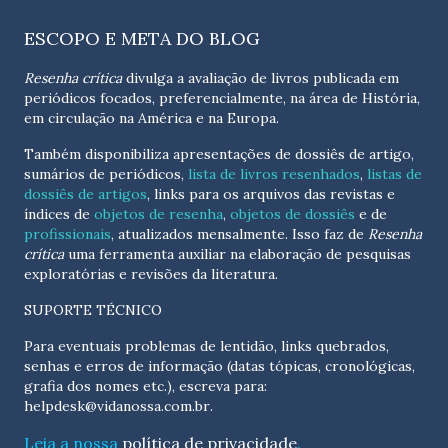
ESCOPO E META DO BLOG
Resenha crítica
divulga a avaliação de livros publicada em
periódicos focados, preferencialmente, na área de História,
em circulação na América e na Europa.
Também disponibiliza apresentações de dossiês de artigo,
sumários de periódicos,
lista de livros resenhados
,
listas de
dossiês de artigos
, links para os arquivos das revistas e
índices de
objetos de resenha
,
objetos de dossiês
e de
profissionais
, atualizados
mensalmente
. Isso faz de
Resenha
crítica
uma ferramenta auxiliar na elaboração de pesquisas
exploratórias e revisões da literatura.
SUPORTE TÉCNICO
Para eventuais problemas de lentidão, links quebrados,
senhas e erros de informação (datas tópicas, cronológicas,
grafia dos nomes etc.), escreva para:
helpdesk@vidanossa.com.br
.
Leia a nossa
política de privacidade
.