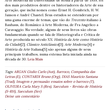
Arte Moderna na Universidade de Roma a partir de 1959, foi
dos mais produtivos dentre os historiadores da Arte de sua
geração, que inclui nomes como Ernst H. Gombrich, H. W.
Janson e André Chastel. Seus estudos se estenderam por
uma gama enorme de temas, que vão do
Trecento
italiano à
Bauhaus, do Românico à Arte Moderna, de Fra Angelico a
Caravaggio. Na verdade, alguns de seus livros são obras
fundamentais quando se fala de Historiografia e Crítica de
Arte produzida no século XX:
História da Arte como História
da Cidade
[2];
Clássico Anticlássico
[3];
Arte Moderna
[4] e
História da Arte
Italiana[5] são apenas alguns de seus
principais trabalhos, numa extensa lista iniciada ainda na
década de 30.
Leia Mais
Tags:
ARGAN Giulio Carlo (Aut)
,
Barroco
,
Companhia das
Letras (E)
,
CONTARDI Bruno (Org)
,
DIAS Maurício Santana
(Trad)
,
Imagem e persuasão: ensaios sobre o barroco (T)
,
OLIVEIRA Carla Mary S (Res)
,
Saeculum - Revista de História
(S-RH)
,
Saeculum (Ser)
Deixe um comentário