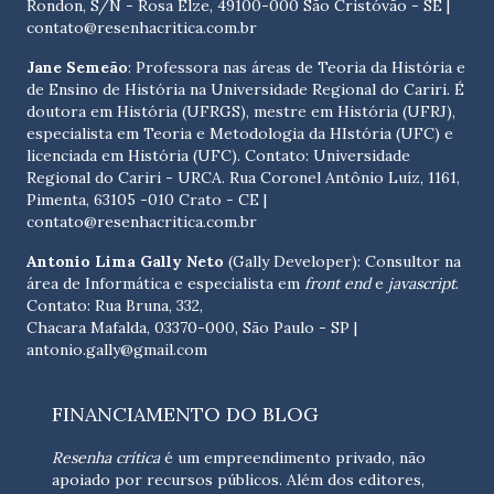
Rondon, S/N - Rosa Elze, 49100-000 São Cristóvão - SE
|
contato@resenhacritica.com.br
Jane Semeão
: Professora nas áreas de Teoria da História e
de Ensino de História na Universidade Regional do Cariri. É
doutora em História (UFRGS), mestre em História (UFRJ),
especialista em Teoria e Metodologia da HIstória (UFC) e
licenciada em História (UFC). Contato:
Universidade
Regional do Cariri - URCA. Rua Coronel Antônio Luíz, 1161,
Pimenta, 63105 -010 Crato - CE
|
contato@resenhacritica.com.br
Antonio Lima Gally Neto
(Gally Developer): Consultor na
área de Informática e especialista em
front end
e
javascript
.
Contato: Rua Bruna, 332,
Chacara Mafalda, 03370-000, São Paulo - SP |
antonio.gally@gmail.com
FINANCIAMENTO DO BLOG
Resenha crítica
é um empreendimento privado, não
apoiado por recursos públicos. Além dos editores,