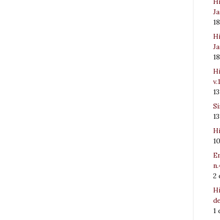
Hi
Ja
1
Hi
Ja
1
Hi
v.
1
Sí
1
Hi
1
Em
n.
2
Hi
de
1