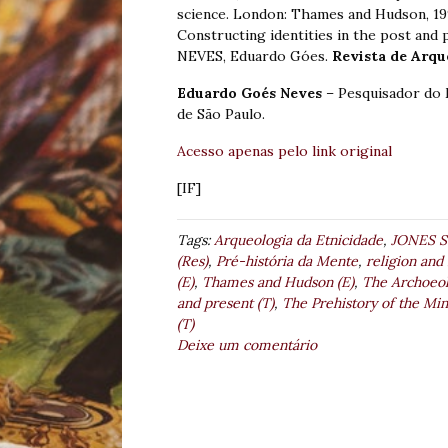
science. London: Thames and Hudson, 19
Constructing identities in the post and 
NEVES, Eduardo Góes.
Revista de Arqu
Eduardo Goés Neves
– Pesquisador do 
de São Paulo.
Acesso apenas pelo link original
[IF]
Tags:
Arqueologia da Etnicidade
,
JONES S 
(Res)
,
Pré-história da Mente
,
religion and 
(E)
,
Thames and Hudson (E)
,
The Archoeolo
and present (T)
,
The Prehistory of the Mind
(T)
Deixe um comentário