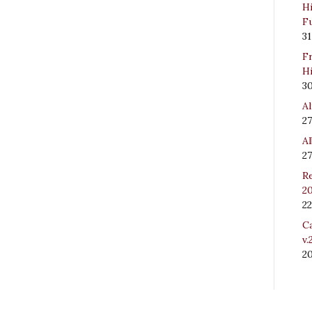
Hi
Fu
31
Fr
Hi
3
Al
27
Al
27
Re
20
22
Ca
v.
2