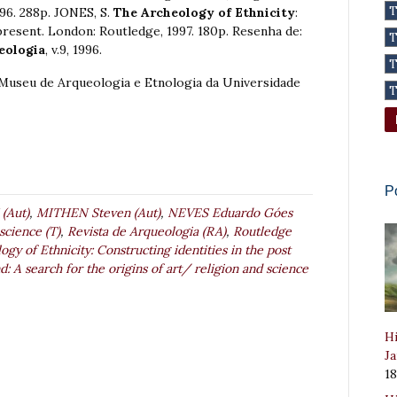
96. 288p. JONES, S.
The Archeology of Ethnicity
:
present. London: Routledge, 1997. 180p. Resenha de:
eologia
, v.9, 1996.
Museu de Arqueologia e Etnologia da Universidade
P
(Aut)
,
MITHEN Steven (Aut)
,
NEVES Eduardo Góes
science (T)
,
Revista de Arqueologia (RA)
,
Routledge
gy of Ethnicity: Constructing identities in the post
: A search for the origins of art/ religion and science
Hi
Ja
1