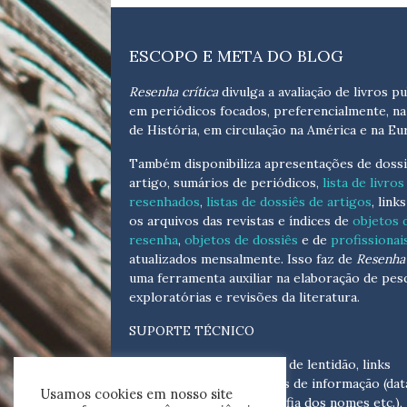
ESCOPO E META DO BLOG
Resenha crítica
divulga a avaliação de livros pu
em periódicos focados, preferencialmente, na
de História, em circulação na América e na Eu
Também disponibiliza apresentações de dossi
artigo, sumários de periódicos,
lista de livros
resenhados
,
listas de dossiês de artigos
, link
os arquivos das revistas e índices de
objetos 
resenha
,
objetos de dossiês
e de
profissionai
atualizados
mensalmente
. Isso faz de
Resenha 
uma ferramenta auxiliar na elaboração de pes
exploratórias e revisões da literatura.
SUPORTE TÉCNICO
Para eventuais problemas de lentidão, links
quebrados, senhas e erros de informação (dat
Usamos cookies em nosso site
tópicas, cronológicas, grafia dos nomes etc.),