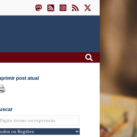
mprimir post atual
uscar