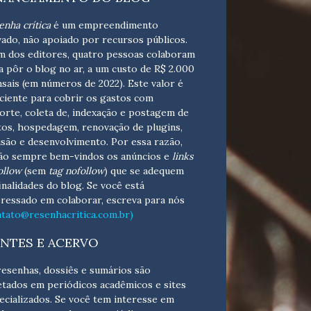
enha crítica
é um empreendimento
vado, não apoiado por recursos públicos.
m dos editores, quatro pessoas colaboram
a pôr o blog no ar, a um custo de R$ 2.000
sais (em números de 2022). Este valor é
iciente para cobrir os gastos com
orte, coleta de, indexação e postagem de
tos, hospedagem, renovação de plugins,
isão e desenvolvimento.
Por essa razão,
ão sempre bem-vindos os anúncios e
links
ollow
(sem
tag nofollow
) que se adequem
finalidades do blog. Se você está
eressado em colaborar,
escreva para nós
ntato@resenhacritica.com.br)
NTES E ACERVO
resenhas, dossiês e sumários são
etados em periódicos acadêmicos e sites
ecializados. Se você tem interesse em