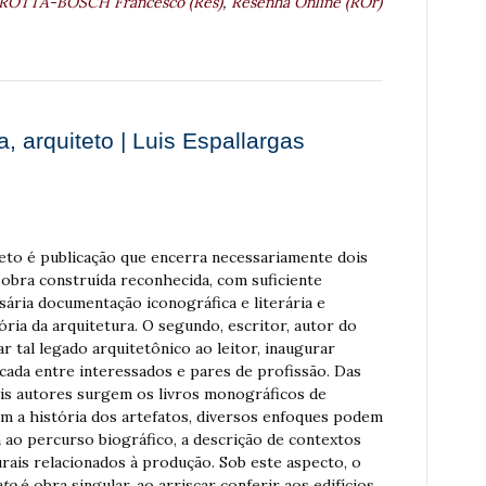
ROTTA-BOSCH Francesco (Res)
,
Resenha Online (ROr)
, arquiteto | Luis Espallargas
eto é publicação que encerra necessariamente dois
 obra construída reconhecida, com suficiente
ssária documentação iconográfica e literária e
ria da arquitetura. O segundo, escritor, autor do
r tal legado arquitetônico ao leitor, inaugurar
icada entre interessados e pares de profissão. Das
ois autores surgem os livros monográficos de
m a história dos artefatos, diversos enfoques podem
a ao percurso biográfico, a descrição de contextos
urais relacionados à produção. Sob este aspecto, o
eto
é obra singular, ao arriscar conferir aos edifícios