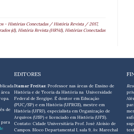
 - Histórias Conectadas / História Revista / 2017
,
ados (d)
,
História Revista (HRVd)
,
Histórias Conectadas
EDITORES
FI
blicada
Itamar Freitas
: Professor nas áreas de Ensino de
Res
 área
História e de Teoria da História na Universidade
pri
ropa.
Federal de Sergipe. É doutor em Educação
Alé
(PUC/SP) e em História (UFRGS), mestre em
par
ês de
História (UFRJ), especialista em Organização de
men
Arquivos (USP) e licenciado em História (UFS).
suf
s para
Contato:
Cidade Universitária Prof. José Aloísio de
sup
de
Campos. Bloco Departamental I, sala 9, Av. Marechal
tex