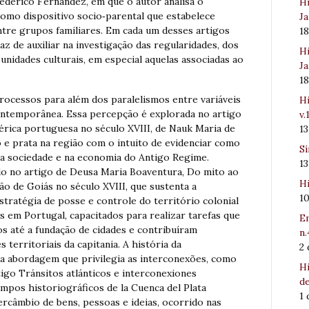
rederico Fernández, em que o autor analisa o
Hi
mo dispositivo socio‐parental que estabelece
Ja
ntre grupos familiares. Em cada um desses artigos
1
z de auxiliar na investigação das regularidades, dos
Hi
nidades culturais, em especial aquelas associadas ao
Ja
1
rocessos para além dos paralelismos entre variáveis
Hi
contemporânea. Essa percepção é explorada no artigo
v.
érica portuguesa no século XVIII, de Nauk Maria de
1
o e prata na região com o intuito de evidenciar como
Sí
na sociedade e na economia do Antigo Regime.
1
o no artigo de Deusa Maria Boaventura, Do mito ao
Hi
ão de Goiás no século XVIII, que sustenta a
1
estratégia de posse e controle do território colonial
 em Portugal, capacitados para realizar tarefas que
Em
s até a fundação de cidades e contribuíram
n.
 territoriais da capitania. A história da
2
 a abordagem que privilegia as interconexões, como
Hi
o Tránsitos atlánticos e interconexiones
de
ampos historiográficos de la Cuenca del Plata
1
tercâmbio de bens, pessoas e ideias, ocorrido nas