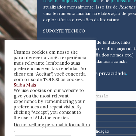
resenha
,
objetos de dossiês
e de
profissionai
atualizados
mensalmente
. Isso faz de
Resenha 
uma ferramenta auxiliar na elaboração de pes
exploratórias e revisões da literatura.
SUPORTE TÉCNICO
Para eventuais problemas de lentidão, links
quebrados, senhas e erros de informação (dat
Usamos cookies em nosso site
tópicas, cronológicas, grafia dos nomes etc.),
para oferecer a você a experiência
escreva para:
helpdesk@vidanossa.com.br
.
mais relevante, lembrando suas
preferências e visitas repetidas. Ao
Leia a nossa
política de privacidade
.
clicar em “Aceitar”, você concorda
com o uso de TODOS os cookies.
Saiba Mais
Buscar
We use cookies on our website to
give you the most relevant
experience by remembering your
preferences and repeat visits. By
clicking “Accept”, you consent to
the use of ALL the cookies.
Do not sell my personal information
.