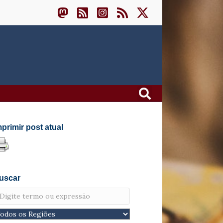
mprimir post atual
uscar