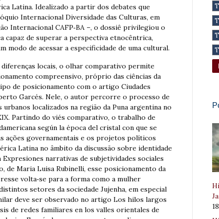
ca Latina. Idealizado a partir dos debates que
lóquio Internacional Diversidade das Culturas, em
ão Internacional CAFP‐BA –, o dossiê privilegiou o
a capaz de superar a perspectiva etnocêntrica,
m modo de acessar a especificidade de uma cultural.
 diferenças locais, o olhar comparativo permite
cionamento compreensivo, próprio das ciências da
 tipo de posicionamento com o artigo Ciudades
lberto Garcés. Nele, o autor percorre o processo de
P
 urbanos localizados na região da Puna argentina no
IX. Partindo do viés comparativo, o trabalho de
damericana según la época del cristal con que se
s ações governamentais e os projetos políticos
érica Latina no âmbito da discussão sobre identidade
Expresiones narrativas de subjetividades sociales
o, de Maria Luisa Rubinelli, esse posicionamento da
eresse volta‐se para a forma como a mulher
Hi
distintos setores da sociedade Jujenha, em especial
Ja
imilar deve ser observado no artigo Los hilos largos
1
sis de redes familiares en los valles orientales de