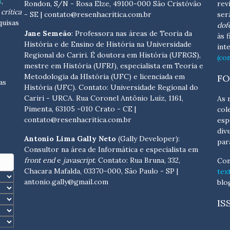
s
,
Rondon, S/N - Rosa Elze, 49100-000 São Cristóvão
rev
crítica
- SE
| contato@resenhacritica.com.br
ser
quisas
dof
Jane Semeão
: Professora nas áreas de Teoria da
às 
História e de Ensino de História na Universidade
int
Regional do Cariri. É doutora em História (UFRGS),
(co
mestre em História (UFRJ), especialista em Teoria e
Metodologia da HIstória (UFC) e licenciada em
FO
as
História (UFC). Contato:
Universidade Regional do
Cariri - URCA. Rua Coronel Antônio Luíz, 1161,
As 
Pimenta, 63105 -010 Crato - CE
|
col
contato@resenhacritica.com.br
esp
div
Antonio Lima Gally Neto
(Gally Developer):
par
Consultor na área de Informática e especialista em
front end
e
javascript
. Contato: Rua Bruna, 332,
Con
Chacara Mafalda, 03370-000, São Paulo - SP |
tex
antonio.gally@gmail.com
blo
IS