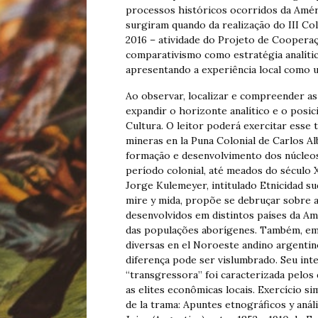
processos históricos ocorridos da Améri
surgiram quando da realização do III Co
2016 – atividade do Projeto de Cooperaç
comparativismo como estratégia analític
apresentando a experiência local como u
Ao observar, localizar e compreender as
expandir o horizonte analítico e o posi
Cultura. O leitor poderá exercitar esse
mineras en la Puna Colonial de Carlos A
formação e desenvolvimento dos núcleos
período colonial, até meados do século X
Jorge Kulemeyer, intitulado Etnicidad su
mire y mida, propõe se debruçar sobre a
desenvolvidos em distintos países da Am
das populações aborígenes. Também, em 
diversas en el Noroeste andino argentin
diferença pode ser vislumbrado. Seu int
“transgressora” foi caracterizada pelos 
as elites econômicas locais. Exercício s
de la trama: Apuntes etnográficos y análi