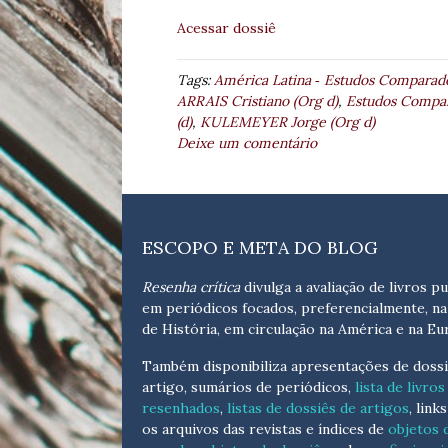
Acessar dossiê
Tags:
América Latina ‐ Estudos Comparados
ARRAIS Cristiano (Org d)
,
Estudos Compar
(d)
,
KULEMEYER Jorge (Org d)
Deixe um comentário
ESCOPO E META DO BLOG
Resenha crítica
divulga a avaliação de livros pu
em periódicos focados, preferencialmente, na
de História, em circulação na América e na Eu
Também disponibiliza apresentações de dossi
artigo, sumários de periódicos,
lista de livros
resenhados
,
listas de dossiês de artigos
, link
os arquivos das revistas e índices de
objetos 