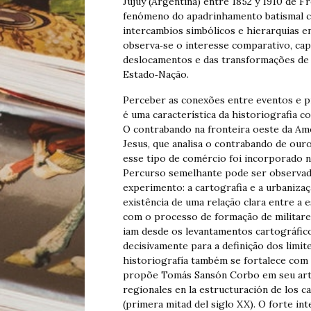
Jujuy (Argentina) entre 1852 y 1910 de F
fenómeno do apadrinhamento batismal co
intercambios simbólicos e hierarquias e
observa‐se o interesse comparativo, capa
deslocamentos e das transformações de u
Estado‐Nação.
Perceber as conexões entre eventos e p
é uma característica da historiografia 
O contrabando na fronteira oeste da Am
Jesus, que analisa o contrabando de our
esse tipo de comércio foi incorporado 
Percurso semelhante pode ser observad
experimento: a cartografia e a urbanizaç
existência de uma relação clara entre a 
com o processo de formação de militares
iam desde os levantamentos cartográfico
decisivamente para a definição dos limites
historiografía também se fortalece com
propõe Tomás Sansón Corbo em seu artig
regionales en la estructuración de los c
(primera mitad del siglo XX). O forte in