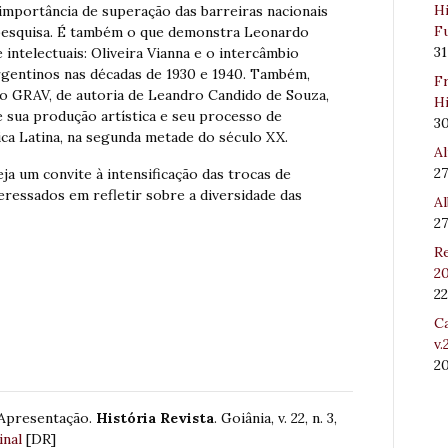
Hi
 importância de superação das barreiras nacionais
Fu
 pesquisa. É também o que demonstra Leonardo
31
intelectuais: Oliveira Vianna e o intercâmbio
argentinos nas décadas de 1930 e 1940. Também,
Fr
 o GRAV, de autoria de Leandro Candido de Souza,
Hi
 e sua produção artística e seu processo de
3
ica Latina, na segunda metade do século XX.
Al
27
a um convite à intensificação das trocas de
eressados em refletir sobre a diversidade das
Al
27
Re
20
22
Ca
v.
2
 Apresentação.
História Revista
. Goiânia, v. 22, n. 3,
inal
[DR]