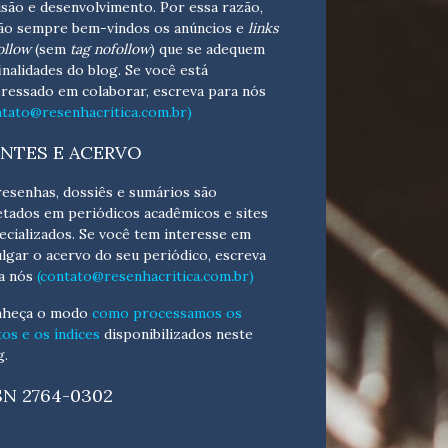
isão e desenvolvimento.
Por essa razão,
ão sempre bem-vindos os anúncios e
links
ollow
(sem
tag nofollow
) que se adequem
finalidades do blog. Se você está
eressado em colaborar,
escreva para nós
ntato@resenhacritica.com.br)
NTES E ACERVO
resenhas, dossiês e sumários são
etados em periódicos acadêmicos e sites
ecializados. Se você tem interesse em
ulgar o acervo do seu periódico, escreva
a nós
(contato@resenhacritica.com.br)
heça o
modo
como processamos os
tos e os índices
disponibilizados neste
g.
SN 2764-0302