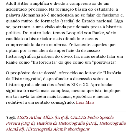
Adolf Hitler simplifica e divide a compreensão de um
acidentado processo. Na formação básica do estudante, a
palavra Alemanha só é mencionada ao se falar de fascismo e,
quando muito, de formação (tardia) de Estado nacional. Liga-
se, portanto, a uma visão ainda por demais presa à história
política. Do outro lado, temos Leopold von Ranke, sério
candidato a historiador mais ofendido e menos
compreendido da era moderna. Felizmente, aqueles que
optam por irem além da superfície da discussão
historiográfica já sabem do óbvio: faz mais sentido falar em
Ranke como “historicista” do que como um “positivista”.
O propósito deste dossiê, oferecido ao leitor de “História
da Historiografia”, é aprofundar a discussão sobre a
historiografia alemã dos séculos XIX e XX. Aprofundar
significa torná-la mais complexa, mesmo que isto implique
em torna-la também mais lacunar, episódica e menos
redutível a um sentido consagrado.
Leia Mais
Tags:
ASSIS Arthur Alfaix (Org d)
,
CALDAS Pedro Spinola
Pereira (Org d)
,
História da Historiografia (HHd)
,
Historiografia
Alemã (d)
,
Historiografia Alemã: abordagens -