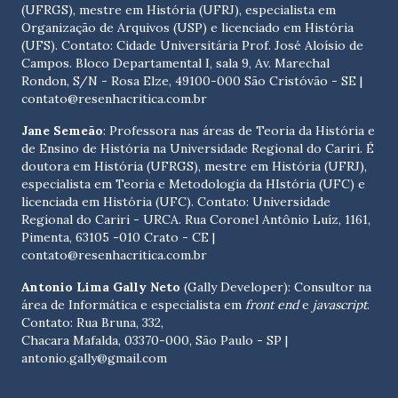
(UFRGS), mestre em História (UFRJ), especialista em
Organização de Arquivos (USP) e licenciado em História
(UFS). Contato:
Cidade Universitária Prof. José Aloísio de
Campos. Bloco Departamental I, sala 9, Av. Marechal
Rondon, S/N - Rosa Elze, 49100-000 São Cristóvão - SE
|
contato@resenhacritica.com.br
Jane Semeão
: Professora nas áreas de Teoria da História e
de Ensino de História na Universidade Regional do Cariri. É
doutora em História (UFRGS), mestre em História (UFRJ),
especialista em Teoria e Metodologia da HIstória (UFC) e
licenciada em História (UFC). Contato:
Universidade
Regional do Cariri - URCA. Rua Coronel Antônio Luíz, 1161,
Pimenta, 63105 -010 Crato - CE
|
contato@resenhacritica.com.br
Antonio Lima Gally Neto
(Gally Developer): Consultor na
área de Informática e especialista em
front end
e
javascript
.
Contato: Rua Bruna, 332,
Chacara Mafalda, 03370-000, São Paulo - SP |
antonio.gally@gmail.com