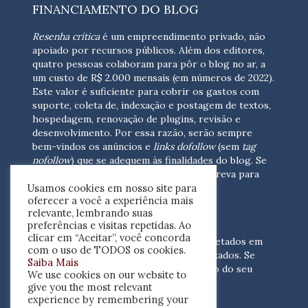
FINANCIAMENTO DO BLOG
Resenha crítica
é um empreendimento privado, não
apoiado por recursos públicos. Além dos editores,
quatro pessoas colaboram para pôr o blog no ar, a
um custo de R$ 2.000 mensais (em números de 2022).
Este valor é suficiente para cobrir os gastos com
suporte, coleta de, indexação e postagem de textos,
hospedagem, renovação de plugins, revisão e
desenvolvimento.
Por essa razão, serão sempre
bem-vindos os anúncios e
links dofollow
(sem
tag
nofollow
) que se adequem às finalidades do blog. Se
você está interessado em colaborar,
escreva para
Usamos cookies em nosso site para
nós
(contato@resenhacritica.com.br)
oferecer a você a experiência mais
relevante, lembrando suas
FONTES E ACERVO
preferências e visitas repetidas. Ao
clicar em “Aceitar”, você concorda
As resenhas, dossiês e sumários são coletados em
com o uso de TODOS os cookies.
periódicos acadêmicos e sites especializados. Se
Saiba Mais
você tem interesse em divulgar o acervo do seu
We use cookies on our website to
periódico, escreva para nós
give you the most relevant
(contato@resenhacritica.com.br)
experience by remembering your