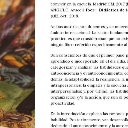
convivir en la escuela. Madrid: SM, 2017 
ÂNGULO, Araceli.
Íber – Didáctica de l
p.82, oct., 2018.
Ambas autoras son docentes y se mueven
ámbito internacional. La razón fundament
práctico es que consideraban que no exist
ningún libro referido específicamente al 
Son conscientes de que el primer paso pa
aprendido e incorporado en el día a día.
categorizar y analizar las habilidades qu
autoconciencia y el autoconocimiento, c
demás; la adaptabilidad, la resiliencia, l
intrapersonales; la empatía y la escucha 
interpersonales; y, por último, las habil
organización y/o la acción, que son el pe
proactividad.
En la introducción explican las razones 
habilidad. Posteriormente, van desarrolla
dedicado al autoconocimiento y la autoco