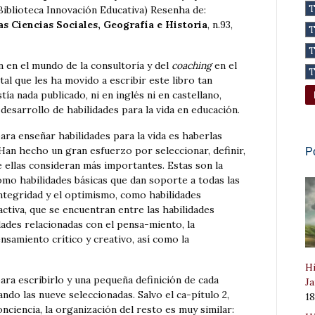
(Biblioteca Innovación Educativa) Resenha de:
as Ciencias Sociales, Geografía e Historia
, n.93,
 en el mundo de la consultoría y del
coaching
en el
al que les ha movido a escribir este libro tan
ía nada publicado, ni en inglés ni en castellano,
desarrollo de habilidades para la vida en educación.
ra enseñar habilidades para la vida es haberlas
 Han hecho un gran esfuerzo por seleccionar, definir,
P
e ellas consideran más importantes. Estas son la
omo habilidades básicas que dan soporte a todas las
a integridad y el optimismo, como habilidades
activa, que se encuentran entre las habilidades
idades relacionadas con el pensa-miento, la
nsamiento crítico y creativo, así como la
Hi
para escribirlo y una pequeña definición de cada
Ja
ndo las nueve seleccionadas. Salvo el ca-pítulo 2,
1
nciencia, la organización del resto es muy similar: