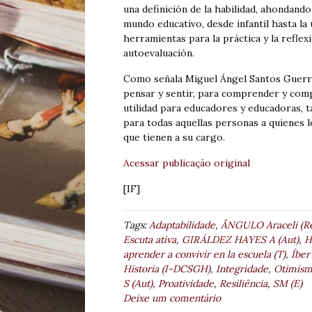
una definición de la habilidad, ahondando
mundo educativo, desde infantil hasta la 
herramientas para la práctica y la reflexi
autoevaluación.
Como señala Miguel Ángel Santos Guerra 
pensar y sentir, para comprender y compa
utilidad para educadores y educadoras, ta
para todas aquellas personas a quienes l
que tienen a su cargo.
Acessar publicação original
[IF]
Tags:
Adaptabilidade
,
ÂNGULO Araceli (Re
Escuta ativa
,
GIRÁLDEZ HAYES A (Aut)
,
H
aprender a convivir en la escuela (T)
,
Íber
Historia (I-DCSGH)
,
Integridade
,
Otimis
S (Aut)
,
Proatividade
,
Resiliência
,
SM (E)
Deixe um comentário