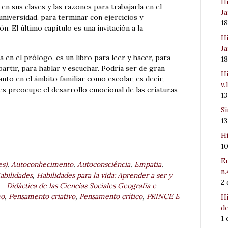
Hi
 en sus claves y las razones para trabajarla en el
Ja
universidad, para terminar con ejercicios y
1
ón. El último capítulo es una invitación a la
Hi
Ja
en el prólogo, es un libro para leer y hacer, para
1
rtir, para hablar y escuchar. Podría ser de gran
Hi
nto en el ámbito familiar como escolar, es decir,
v.
es preocupe el desarrollo emocional de las criaturas
1
Sí
1
Hi
1
Em
s)
,
Autoconhecimento
,
Autoconsciência
,
Empatia
,
n.
abilidades
,
Habilidades para la vida: Aprender a ser y
2
 – Didáctica de las Ciencias Sociales Geografía e
mo
,
Pensamento criativo
,
Pensamento crítico
,
PRINCE E
Hi
de
1