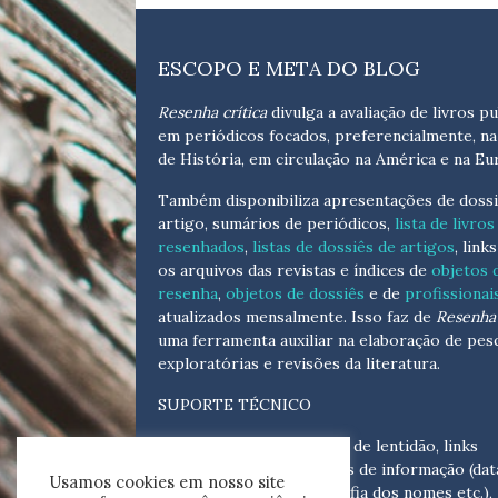
ESCOPO E META DO BLOG
Resenha crítica
divulga a avaliação de livros pu
em periódicos focados, preferencialmente, na
de História, em circulação na América e na Eu
Também disponibiliza apresentações de dossi
artigo, sumários de periódicos,
lista de livros
resenhados
,
listas de dossiês de artigos
, link
os arquivos das revistas e índices de
objetos 
resenha
,
objetos de dossiês
e de
profissionai
atualizados
mensalmente
. Isso faz de
Resenha 
uma ferramenta auxiliar na elaboração de pes
exploratórias e revisões da literatura.
SUPORTE TÉCNICO
Para eventuais problemas de lentidão, links
quebrados, senhas e erros de informação (dat
Usamos cookies em nosso site
tópicas, cronológicas, grafia dos nomes etc.),