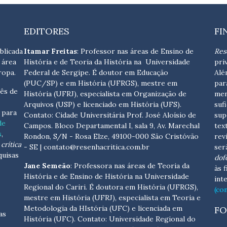
EDITORES
FI
blicada
Itamar Freitas
: Professor nas áreas de Ensino de
Res
 área
História e de Teoria da História na Universidade
pri
ropa.
Federal de Sergipe. É doutor em Educação
Alé
(PUC/SP) e em História (UFRGS), mestre em
par
ês de
História (UFRJ), especialista em Organização de
men
Arquivos (USP) e licenciado em História (UFS).
suf
s para
Contato:
Cidade Universitária Prof. José Aloísio de
sup
de
Campos. Bloco Departamental I, sala 9, Av. Marechal
tex
s
,
Rondon, S/N - Rosa Elze, 49100-000 São Cristóvão
rev
crítica
- SE
| contato@resenhacritica.com.br
ser
quisas
dof
Jane Semeão
: Professora nas áreas de Teoria da
às 
História e de Ensino de História na Universidade
int
Regional do Cariri. É doutora em História (UFRGS),
(co
mestre em História (UFRJ), especialista em Teoria e
Metodologia da HIstória (UFC) e licenciada em
FO
as
História (UFC). Contato:
Universidade Regional do