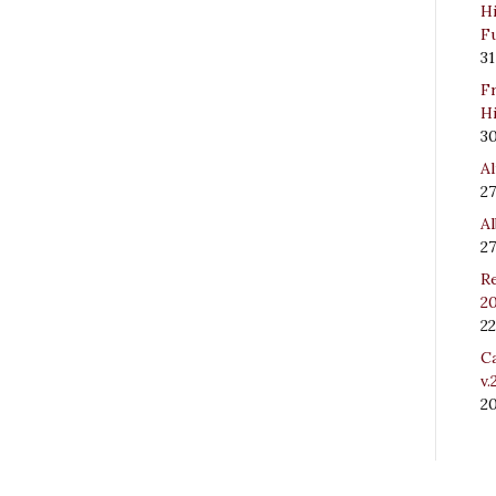
Hi
Fu
31
Fr
Hi
3
Al
27
Al
27
Re
20
22
Ca
v.
2