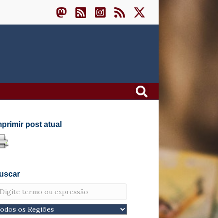
mprimir post atual
uscar