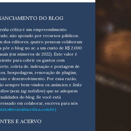
NANCIAMENTO DO BLOG
enha crítica
é um empreendimento
vado, não apoiado por recursos públicos.
m dos editores, quatro pessoas colaboram
a pôr o blog no ar, a um custo de R$ 2.000
sais (em números de 2022). Este valor é
iciente para cobrir os gastos com
orte, coleta de, indexação e postagem de
tos, hospedagem, renovação de plugins,
isão e desenvolvimento.
Por essa razão,
ão sempre bem-vindos os anúncios e
links
ollow
(sem
tag nofollow
) que se adequem
finalidades do blog. Se você está
eressado em colaborar,
escreva para nós
ntato@resenhacritica.com.br)
NTES E ACERVO