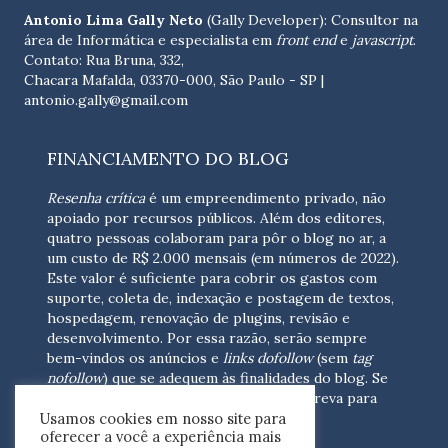
Antonio Lima Gally Neto
(Gally Developer): Consultor na
área de Informática e especialista em
front end
e
javascript
.
Contato: Rua Bruna, 332,
Chacara Mafalda, 03370-000, São Paulo - SP |
antonio.gally@gmail.com
FINANCIAMENTO DO BLOG
Resenha crítica
é um empreendimento privado, não
apoiado por recursos públicos. Além dos editores,
quatro pessoas colaboram para pôr o blog no ar, a
um custo de R$ 2.000 mensais (em números de 2022).
Este valor é suficiente para cobrir os gastos com
suporte, coleta de, indexação e postagem de textos,
hospedagem, renovação de plugins, revisão e
desenvolvimento.
Por essa razão, serão sempre
bem-vindos os anúncios e
links dofollow
(sem
tag
nofollow
) que se adequem às finalidades do blog. Se
você está interessado em colaborar,
escreva para
Usamos cookies em nosso site para
nós
(contato@resenhacritica.com.br)
oferecer a você a experiência mais