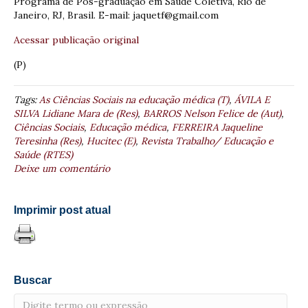
Programa de Pós-graduação em Saúde Coletiva, Rio de
Janeiro, RJ, Brasil. E-mail: jaquetf@gmail.com
Acessar publicação original
(P)
Tags:
As Ciências Sociais na educação médica (T)
,
ÁVILA E
SILVA Lidiane Mara de (Res)
,
BARROS Nelson Felice de (Aut)
,
Ciências Sociais
,
Educação médica
,
FERREIRA Jaqueline
Teresinha (Res)
,
Hucitec (E)
,
Revista Trabalho/ Educação e
Saúde (RTES)
Deixe um comentário
Imprimir post atual
Buscar