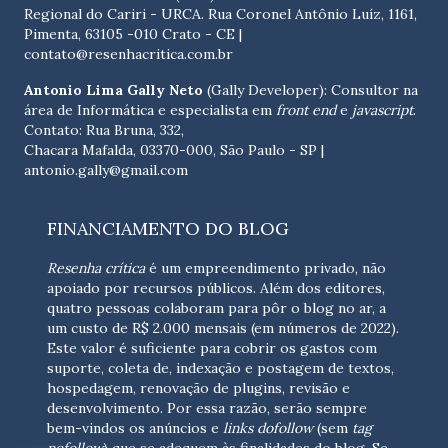
Regional do Cariri - URCA. Rua Coronel Antônio Luíz, 1161,
Pimenta, 63105 -010 Crato - CE
|
contato@resenhacritica.com.br
Antonio Lima Gally Neto
(Gally Developer): Consultor na
área de Informática e especialista em
front end
e
javascript
.
Contato: Rua Bruna, 332,
Chacara Mafalda, 03370-000, São Paulo - SP |
antonio.gally@gmail.com
FINANCIAMENTO DO BLOG
Resenha crítica
é um empreendimento privado, não
apoiado por recursos públicos. Além dos editores,
quatro pessoas colaboram para pôr o blog no ar, a
um custo de R$ 2.000 mensais (em números de 2022).
Este valor é suficiente para cobrir os gastos com
suporte, coleta de, indexação e postagem de textos,
hospedagem, renovação de plugins, revisão e
desenvolvimento.
Por essa razão, serão sempre
bem-vindos os anúncios e
links dofollow
(sem
tag