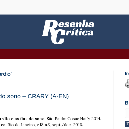
rdio’
I
s do sono – CRARY (A-EN)
B
rdio e os fins do sono
. São Paulo: Cosac Naify, 2014.
lea
, Rio de Janeiro, v.18 n.3, sept./dec., 2016.