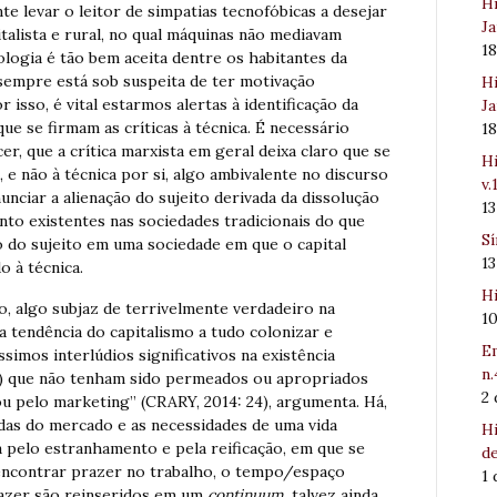
Hi
te levar o leitor de simpatias tecnofóbicas a desejar
Ja
alista e rural, no qual máquinas não mediavam
1
nologia é tão bem aceita dentre os habitantes da
 sempre está sob suspeita de ter motivação
Hi
isso, é vital estarmos alertas à identificação da
Ja
ue se firmam as críticas à técnica. É necessário
1
er, que a crítica marxista em geral deixa claro que se
Hi
, e não à técnica por si, algo ambivalente no discurso
v.
nciar a alienação do sujeito derivada da dissolução
1
to existentes nas sociedades tradicionais do que
Sí
 do sujeito em uma sociedade em que o capital
1
o à técnica.
Hi
, algo subjaz de terrivelmente verdadeiro na
1
 tendência do capitalismo a tudo colonizar e
Em
simos interlúdios significativos na existência
n.
o) que não tenham sido permeados ou apropriados
2
u pelo marketing” (CRARY, 2014: 24), argumenta. Há,
das do mercado e as necessidades de uma vida
Hi
pelo estranhamento e pela reificação, em que se
de
encontrar prazer no trabalho, o tempo/espaço
1
lazer são reinseridos em um
continuum
, talvez ainda