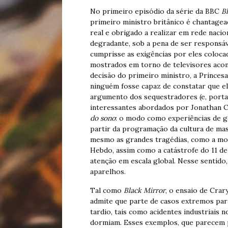
No primeiro episódio da série da BBC
B
primeiro ministro britânico é chantage
real e obrigado a realizar em rede naci
degradante, sob a pena de ser responsáv
cumprisse as exigências por eles coloca
mostrados em torno de televisores aco
decisão do primeiro ministro, a Prince
ninguém fosse capaz de constatar que ela
argumento dos sequestradores (e, porta
interessantes abordados por Jonathan C
do sono
: o modo como experiências de g
partir da programação da cultura de ma
mesmo as grandes tragédias, como a mo
Hebdo, assim como a catástrofe do 11 d
atenção em escala global. Nesse sentido, 
aparelhos.
Tal como
Black Mirror
, o ensaio de Crar
admite que parte de casos extremos par
tardio, tais como acidentes industriais
dormiam. Esses exemplos, que parecem p