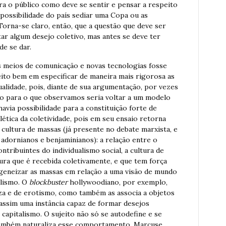
ra o público como deve se sentir e pensar a respeito
 possibilidade do país sediar uma Copa ou as
Torna-se claro, então, que a questão que deve ser
tar algum desejo coletivo, mas antes se deve ter
e se dar.
os meios de comunicação e novas tecnologias fosse
eito bem em especificar de maneira mais rigorosa as
dualidade, pois, diante de sua argumentação, por vezes
ão para o que observamos seria voltar a um modelo
via possibilidade para a constituição forte de
alética da coletividade, pois em seu ensaio retorna
 cultura de massas (já presente no debate marxista, e
 adornianos e benjaminianos): a relação entre o
ntribuintes do individualismo social, a cultura de
ra que é recebida coletivamente, e que tem força
geneizar as massas em relação a uma visão de mundo
alismo. O
blockbuster
hollywoodiano, por exemplo,
za e de erotismo, como também as associa a objetos
assim uma instância capaz de formar desejos
 capitalismo. O sujeito não só se autodefine e se
mbém naturaliza esse comportamento. Marcuse