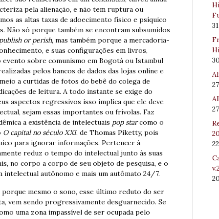
Hi
cteriza pela alienação, e não tem ruptura ou
Fu
os as altas taxas de adoecimento físico e psíquico
31
ios. Não só porque também se encontram subsumidos
Fr
publish or perish
, mas também porque a mercadoria-
Hi
conhecimento, e suas configurações em livros,
3
o evento sobre comunismo em Bogotá ou Istambul
ealizadas pelos bancos de dados das lojas online e
Al
 meio a curtidas de fotos do bebê do colega de
27
icações de leitura. A todo instante se exige do
Al
eus aspectos regressivos isso implica que ele deve
27
ectual, sejam essas importantes ou frívolas. Faz
êmica a existência de intelectuais
pop star
como o
Re
o
O capital no século XXI
, de Thomas Piketty, pois
20
mico para ignorar informações. Pertencer à
22
mente reduz o tempo do intelectual junto às suas
Ca
is, no corpo a corpo de seu objeto de pesquisa, e o
v.
um intelectual autônomo e mais um autômato 24/7.
2
e porque mesmo o sono, esse último reduto do ser
sta, vem sendo progressivamente desguarnecido. Se
 como uma zona impassível de ser ocupada pelo