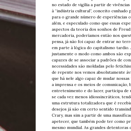
no estado de vigília a partir de vivências
à “indústria cultural”, conceito cunhad
para o grande número de experiências co
além, e especulado como que essas exp
aspectos da teoria dos sonhos de Freud
mercadoria, poderíamos então nos questio
pensa, já não foi capaz de entrar no t
em parte à lógica do capitalismo tardio
justamente o modo como ambos são expr
capazes de se associar a padrões de con
necessidades são moldadas pelo fetichis
de repente nos vemos absolutamente áv
que há nele algo capaz de mudar nossas v
a imprensa e os meios de comunicação, 
entretenimento e do lazer, participa de
se cada vez menos idiossincráticos, te
uma estrutura totalizadora que é recebi
desejos já são em certo sentido transind
Crary, mas sim a partir de uma massifica
apetecer, que também pode ter como pri
mesmo mundial. As grandes detentoras d