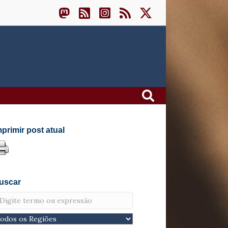
mprimir post atual
uscar