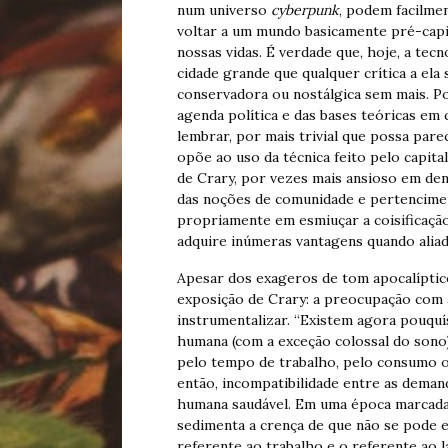
num universo
cyberpunk
, podem facilmen
voltar a um mundo basicamente pré-capit
nossas vidas. É verdade que, hoje, a tec
cidade grande que qualquer crítica a ela
conservadora ou nostálgica sem mais. Por 
agenda política e das bases teóricas em q
lembrar, por mais trivial que possa parec
opõe ao uso da técnica feito pelo capital
de Crary, por vezes mais ansioso em denu
das noções de comunidade e pertencimen
propriamente em esmiuçar a coisificação
adquire inúmeras vantagens quando aliad
Apesar dos exageros de tom apocalíptico
exposição de Crary: a preocupação com a
instrumentalizar. “Existem agora pouquís
humana (com a exceção colossal do son
pelo tempo de trabalho, pelo consumo o
então, incompatibilidade entre as deman
humana saudável. Em uma época marcada 
sedimenta a crença de que não se pode 
referente ao trabalho e o referente ao 