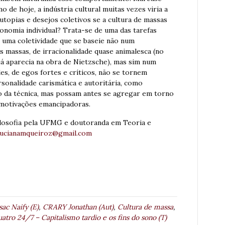
o de hoje, a indústria cultural muitas vezes viria a
 utopias e desejos coletivos se a cultura de massas
tonomia individual? Trata-se de uma das tarefas
ir uma coletividade que se baseie não num
assas, de irracionalidade quase animalesca (no
á aparecia na obra de Nietzsche), mas sim num
s, de egos fortes e críticos, não se tornem
onalidade carismática e autoritária, como
 da técnica, mas possam antes se agregar em torno
motivações emancipadoras.
ilosofia pela UFMG e doutoranda em Teoria e
lucianamqueiroz@gmail.com
ac Naify (E)
,
CRARY Jonathan (Aut)
,
Cultura de massa
,
uatro 24/7 – Capitalismo tardio e os fins do sono (T)