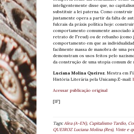
inteligentemente disse que, no capitalism
substituir a lei paterna. Como construir
justamente opera a partir da falta de au
fulcrais da práxis política hoje: constru
comportamento comumente associado às m
retrato de Freud) ou de rebanho (como j
comportamento em que as individualidade
facilmente massa de manobra de uma pers
demonstram os usos feitos pelo nazismo
da construção de uma utopia comum de 
Luciana Molina Queiroz
. Mestra em F
História Literária pela Unicamp.E-mail:
Acessar publicação original
[IF]
Tags:
Alea (A-EN)
,
Capitalismo Tardio
,
Cos
QUEIROZ Luciana Molina (Res)
,
Vinte e q