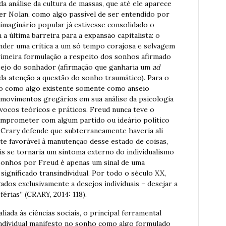
da análise da cultura de massas, que até ele aparece
er Nolan, como algo passível de ser entendido por
 imaginário popular já estivesse consolidado o
a última barreira para a expansão capitalista: o
nder uma crítica a um só tempo corajosa e selvagem
 primeira formulação a respeito dos sonhos afirmado
sejo do sonhador (afirmação que ganharia um
ad
a atenção a questão do sonho traumático). Para o
ho como algo existente somente como anseio
s movimentos gregários em sua análise da psicologia
ívocos teóricos e práticos. Freud nunca teve o
comprometer com algum partido ou ideário político
 Crary defende que subterraneamente haveria ali
e favorável à manutenção desse estado de coisas,
s se tornaria um sintoma externo do individualismo
s sonhos por Freud é apenas um sinal de uma
significado transindividual. Por todo o século XX,
dos exclusivamente a desejos individuais – desejar a
érias” (CRARY, 2014: 118).
liada às ciências sociais, o principal ferramental
ndividual manifesto no sonho como algo formulado