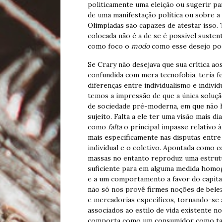
politicamente uma eleição ou sugerir pa
de uma manifestação política ou sobre a
Olimpíadas são capazes de atestar isso. 
colocada não é a de se é possível susten
como foco o
modo
como esse desejo pod
Se Crary não desejava que sua crítica a
confundida com mera tecnofobia, teria f
diferenças entre individualismo e indivi
temos a impressão de que a única soluç
de sociedade pré-moderna, em que não ha
sujeito. Falta a ele ter uma visão mais di
como
falta
o principal impasse relativo à
mais especificamente nas disputas entre
individual e o coletivo. Apontada como co
massas no entanto reproduz uma estrutu
suficiente para em alguma medida homo
e a um comportamento a favor do capit
não só nos provê firmes noções de bele
e mercadorias específicos, tornando-se 
associados ao estilo de vida existente no
comporta como um consumidor como ta