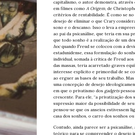
capitalismo, o autor demonstra, através 
em filmes como
A Origem
, de Christoph
critérios de rentabilidade. É como se no
desejo de eliminar o que Crary considera 
sono e o descanso. Isso o leva a empree
ao pai da psicanálise, que teria em sua
que todo sonho é a realização de um de
hoc
quando Freud se colocou com a devid
estadunidense, essa formulação do son
individual, somada à crítica de Freud ao
das massas, teria acarretado graves equ
interesse explícito e primordial de se 
ao erguer as bases de seu trabalho. Mas
uma concepção de desejo ideologicament
em que o privatismo dos
gadgets
pessoai
crescente. Para ele, “a privatização do
supressão maior da possibilidade de seu 
pensou-se que os anseios estivessem liga
casa dos sonhos, o carro dos sonhos ou f
Contudo, ainda parece ser a psicanálise, a
teórico para se compreender o desejo i