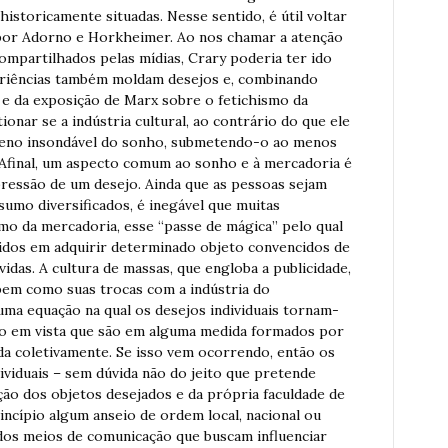
 historicamente situadas. Nesse sentido, é útil voltar
o por Adorno e Horkheimer. Ao nos chamar a atenção
mpartilhados pelas mídias, Crary poderia ter ido
eriências também moldam desejos e, combinando
 e da exposição de Marx sobre o fetichismo da
nar se a indústria cultural, ao contrário do que ele
erreno insondável do sonho, submetendo-o ao menos
. Afinal, um aspecto comum ao sonho e à mercadoria é
essão de um desejo. Ainda que as pessoas sejam
sumo diversificados, é inegável que muitas
mo da mercadoria, esse “passe de mágica” pelo qual
idos em adquirir determinado objeto convencidos de
idas. A cultura de massas, que engloba a publicidade,
bem como suas trocas com a indústria do
 uma equação na qual os desejos individuais tornam-
ndo em vista que são em alguma medida formados por
da coletivamente. Se isso vem ocorrendo, então os
ividuais – sem dúvida não do jeito que pretende
ção dos objetos desejados e da própria faculdade de
ncípio algum anseio de ordem local, nacional ou
os meios de comunicação que buscam influenciar