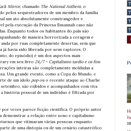
lack Mirror
, chamado
The National Anthem
, o
ado pelos sequestradores de um membro da família
onal um ato absolutamente constrangedor e
el pela execução da Princesa Susannah caso não
das. Enquanto todos os habitantes do país são
mpanhando de maneira horrorizada a coragem e
sa anda por ruas completamente desertas, sem que
 já havia sido liberada por seus raptores. O
nto, do episódio) é um dos aspectos mais
rary em seu livro
24/7 – Capitalismo tardio e os fins
P
erações inteiras são completamente moldadas a
ssa. Um grande evento, como a Copa do Mundo, e
rte de um ídolo
pop
ou o recente ataque ao Charlie
e setembro, são exibidos e acompanhados com viva
a história pessoal de um indivíduo é filtrada por
y por vezes parece ficção científica. O próprio autor
Hi
a demonstrar a relação entre sono e capitalismo
Ja
 noturnos que vitimaram várias pessoas enquanto
1
arte de uma distopia ou de um cenário catastrófico