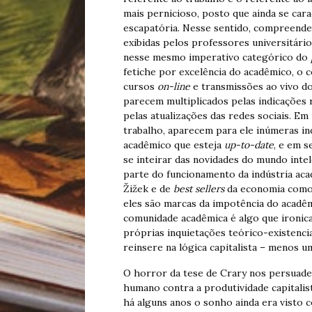
mais pernicioso, posto que ainda se cara
escapatória. Nesse sentido, compreendem
exibidas pelos professores universitár
nesse mesmo imperativo categórico do
fetiche por excelência do acadêmico, o 
cursos
on-line
e transmissões ao vivo d
parecem multiplicados pelas indicações r
pelas atualizações das redes sociais. Em
trabalho, aparecem para ele inúmeras ind
acadêmico que esteja
up-to-date
, e em s
se inteirar das novidades do mundo intel
parte do funcionamento da indústria acad
Žižek e de
best sellers
da economia com
eles são marcas da impotência do acadê
comunidade acadêmica é algo que ironica
próprias inquietações teórico-existencia
reinsere na lógica capitalista – menos 
O horror da tese de Crary nos persuad
humano contra a produtividade capitali
há alguns anos o sonho ainda era visto