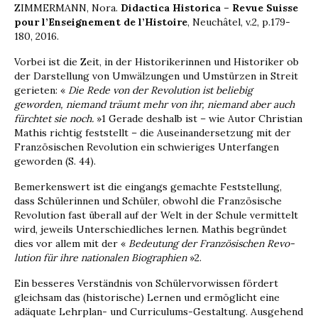
ZIMMERMANN, Nora.
Didactica Historica – Revue Suisse
pour l’Enseignement de l’Histoire
, Neuchâtel, v.2, p.179-
180, 2016.
Vorbei ist die Zeit, in der Historikerinnen und Historiker ob
der Darstellung von Umwälzun­gen und Umstürzen in Streit
gerieten: «
Die Rede von der Revolution ist beliebig
geworden, niemand träumt mehr von ihr, niemand aber auch
fürchtet sie noch.
»1 Gerade deshalb ist – wie Autor Christian
Mathis richtig feststellt – die Auseinandersetzung mit der
Französischen Revolution ein schwieriges Unterfangen
geworden (S. 44).
Bemerkenswert ist die eingangs gemachte Feststellung,
dass Schülerinnen und Schüler, obwohl die Französische
Revolution fast überall auf der Welt in der Schule vermittelt
wird, jeweils Unter­schiedliches lernen. Mathis begründet
dies vor allem mit der «
Bedeutung der Französischen Revo­
lution für ihre nationalen Biographien
»2.
Ein besseres Verständnis von Schülervorwissen fördert
gleichsam das (historische) Lernen und ermöglicht eine
adäquate Lehrplan- und Curriculums-Gestaltung. Ausgehend