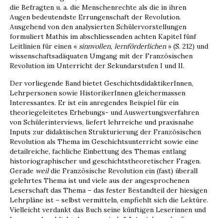
die Befragten u. a. die Men­schenrechte als die in ihren
Augen bedeutendste Errungenschaft der Revolution.
Ausgehend von den analysierten Schülervorstellungen
formuliert Mathis im abschliessenden achten Kapitel fünf
Leitlinien für einen «
sinnvollen, lernförderlichen
» (S. 212) und
wissenschaftsadäquaten Umgang mit der Französischen
Revolution im Unterricht der Sekundarstufen I und II.
Der vorliegende Band bietet Geschichtsdidakti­kerInnen,
Lehrpersonen sowie HistorikerInnen gleichermassen
Interessantes. Er ist ein anregendes Beispiel für ein
theoriegeleitetes Erhebungs- und Auswertungsverfahren
von Schülerinterviews, liefert lehrreiche und praxisnahe
Inputs zur didaktischen Strukturierung der Französischen
Revolution als Thema im Geschichtsunterricht sowie eine
detailreiche, fachliche Einbettung des Themas entlang
historiographischer und geschichtstheoretischer Fragen.
Gerade
weil
die Französische Revolution ein (fast) überall
gelehr­tes Thema ist und viele aus der angesprochenen
Leserschaft das Thema – das fester Bestandteil der hiesigen
Lehrpläne ist – selbst vermitteln, empfiehlt sich die Lektüre.
Vielleicht verdankt das Buch seine künftigen Leserinnen und