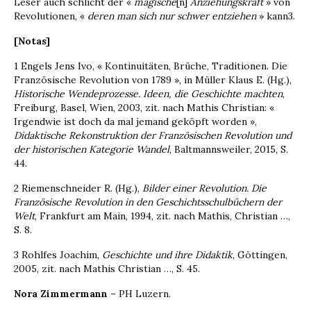
Leser auch schlicht der «
magische
[n]
Anziehungskraft
» von
Revolutionen, «
deren man sich nur schwer entziehen
» kann3.
[Notas]
1 Engels Jens Ivo, « Kontinuitäten, Brüche, Traditionen. Die
Französische Revolution von 1789 », in Müller Klaus E. (Hg.),
Historische Wendeprozesse. Ideen, die Geschichte machten
,
Freiburg, Basel, Wien, 2003, zit. nach Mathis Christian: «
Irgendwie ist doch da mal jemand geköpft worden »,
Didaktische Rekonstruktion der Französischen Revolution und
der historischen Kategorie Wandel
, Baltmannsweiler, 2015, S.
44.
2 Riemenschneider R. (Hg.),
Bilder einer Revolution. Die
Französische Revolution in den Geschichtsschulbüchern der
Welt
, Frankfurt am Main, 1994, zit. nach Mathis, Christian …,
S. 8.
3 Rohlfes Joachim,
Geschichte und ihre Didaktik
, Göttingen,
2005, zit. nach Mathis Christian …, S. 45.
Nora Zimmermann
– PH Luzern.