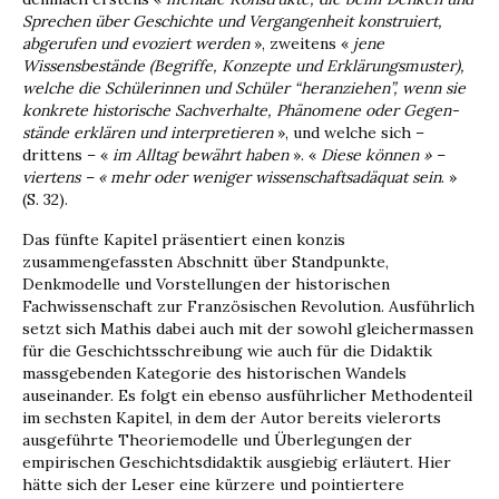
Sprechen über Geschichte und Vergangenheit konstruiert,
abgerufen und evoziert werden
», zweitens «
jene
Wissensbestände (Begriffe, Konzepte und Erklärungsmuster),
welche die Schüle­rinnen und Schüler “heranziehen”, wenn sie
konkrete historische Sachverhalte, Phänomene oder Gegen­
stände erklären und interpretieren
», und welche sich –
drittens – «
im Alltag bewährt haben
». «
Diese können » –
viertens – « mehr oder weniger wissen­schaftsadäquat sein
. »
(S. 32).
Das fünfte Kapitel präsentiert einen konzis
zusammengefassten Abschnitt über Standpunkte,
Denkmodelle und Vorstellungen der historischen
Fachwissenschaft zur Französischen Revolution. Ausführlich
setzt sich Mathis dabei auch mit der sowohl gleichermassen
für die Geschichtsschrei­bung wie auch für die Didaktik
massgebenden Kategorie des historischen Wandels
auseinander. Es folgt ein ebenso ausführlicher Methodenteil
im sechsten Kapitel, in dem der Autor bereits vieler­orts
ausgeführte Theoriemodelle und Überlegun­gen der
empirischen Geschichtsdidaktik ausgiebig erläutert. Hier
hätte sich der Leser eine kürzere und pointiertere