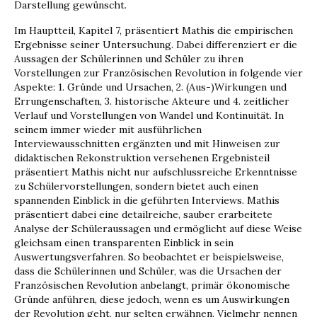
Darstellung gewünscht.
Im Hauptteil, Kapitel 7, präsentiert Mathis die empirischen
Ergebnisse seiner Untersuchung. Dabei differenziert er die
Aussagen der Schülerin­nen und Schüler zu ihren
Vorstellungen zur Fran­zösischen Revolution in folgende vier
Aspekte: 1. Gründe und Ursachen, 2. (Aus-)Wirkungen und
Errungenschaften, 3. historische Akteure und 4. zeitlicher
Verlauf und Vorstellungen von Wandel und Kontinuität. In
seinem immer wieder mit aus­führlichen
Interviewausschnitten ergänzten und mit Hinweisen zur
didaktischen Rekonstruktion versehenen Ergebnisteil
präsentiert Mathis nicht nur aufschlussreiche Erkenntnisse
zu Schülervor­stellungen, sondern bietet auch einen
spannenden Einblick in die geführten Interviews. Mathis
prä­sentiert dabei eine detailreiche, sauber erarbeitete
Analyse der Schüleraussagen und ermöglicht auf diese Weise
gleichsam einen transparenten Ein­blick in sein
Auswertungsverfahren. So beobach­tet er beispielsweise,
dass die Schülerinnen und Schüler, was die Ursachen der
Französischen Revo­lution anbelangt, primär ökonomische
Gründe anführen, diese jedoch, wenn es um Auswirkun­gen
der Revolution geht, nur selten erwähnen. Vielmehr nennen