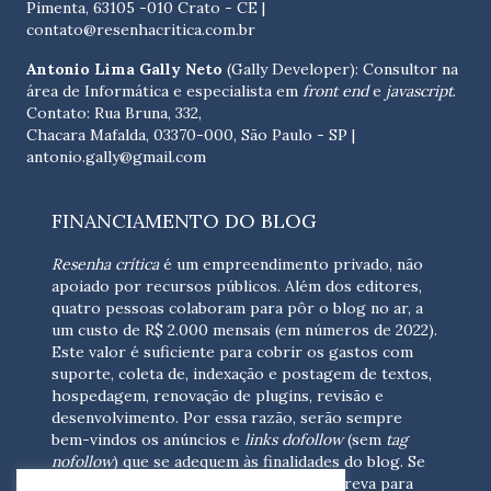
Pimenta, 63105 -010 Crato - CE
|
contato@resenhacritica.com.br
Antonio Lima Gally Neto
(Gally Developer): Consultor na
área de Informática e especialista em
front end
e
javascript
.
Contato: Rua Bruna, 332,
Chacara Mafalda, 03370-000, São Paulo - SP |
antonio.gally@gmail.com
FINANCIAMENTO DO BLOG
Resenha crítica
é um empreendimento privado, não
apoiado por recursos públicos. Além dos editores,
quatro pessoas colaboram para pôr o blog no ar, a
um custo de R$ 2.000 mensais (em números de 2022).
Este valor é suficiente para cobrir os gastos com
suporte, coleta de, indexação e postagem de textos,
hospedagem, renovação de plugins, revisão e
desenvolvimento.
Por essa razão, serão sempre
bem-vindos os anúncios e
links dofollow
(sem
tag
nofollow
) que se adequem às finalidades do blog. Se
você está interessado em colaborar,
escreva para