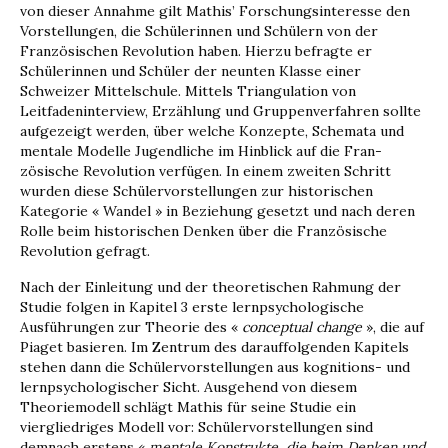
von dieser Annahme gilt Mathis’ Forschungsinteresse den
Vorstellungen, die Schülerinnen und Schülern von der
Französischen Revolution haben. Hierzu befragte er
Schülerinnen und Schüler der neun­ten Klasse einer
Schweizer Mittelschule. Mittels Triangulation von
Leitfadeninterview, Erzählung und Gruppenverfahren sollte
aufgezeigt werden, über welche Konzepte, Schemata und
mentale Modelle Jugendliche im Hinblick auf die Fran­
zösische Revolution verfügen. In einem zweiten Schritt
wurden diese Schülervorstellungen zur historischen
Kategorie « Wandel » in Beziehung gesetzt und nach deren
Rolle beim historischen Denken über die Französische
Revolution gefragt.
Nach der Einleitung und der theoretischen Rah­mung der
Studie folgen in Kapitel 3 erste lern­psychologische
Ausführungen zur Theorie des «
conceptual change
», die auf
Piaget basieren. Im Zentrum des darauffolgenden Kapitels
stehen dann die Schülervorstellungen aus kognitions- und
lernpsychologischer Sicht. Ausgehend von diesem
Theoriemodell schlägt Mathis für seine Studie ein
viergliedriges Modell vor: Schülervorstellungen sind
demnach erstens «
mentale Konstrukte, die beim Denken und