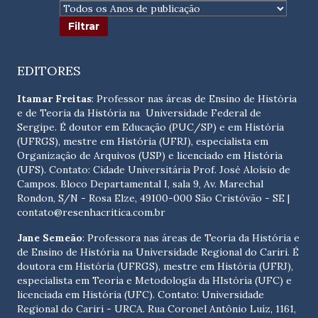
EDITORES
Itamar Freitas
: Professor nas áreas de Ensino de História
e de Teoria da História na Universidade Federal de
Sergipe. É doutor em Educação (PUC/SP) e em História
(UFRGS), mestre em História (UFRJ), especialista em
Organização de Arquivos (USP) e licenciado em História
(UFS). Contato:
Cidade Universitária Prof. José Aloísio de
Campos. Bloco Departamental I, sala 9, Av. Marechal
Rondon, S/N - Rosa Elze, 49100-000 São Cristóvão - SE
|
contato@resenhacritica.com.br
Jane Semeão
: Professora nas áreas de Teoria da História e
de Ensino de História na Universidade Regional do Cariri. É
doutora em História (UFRGS), mestre em História (UFRJ),
especialista em Teoria e Metodologia da HIstória (UFC) e
licenciada em História (UFC). Contato:
Universidade
Regional do Cariri - URCA. Rua Coronel Antônio Luíz, 1161,