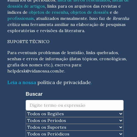
sumários de periódicos,
lista de livros resenhados
,
listas de
dossiês de artigos
, links para os arquivos das revistas e
índices de
objetos de resenha
,
objetos de dossiês
e de
profissionais
, atualizados
mensalmente
. Isso faz de
Resenha
crítica
uma ferramenta auxiliar na elaboração de pesquisas
exploratórias e revisões da literatura.
SUPORTE TÉCNICO
Para eventuais problemas de lentidão, links quebrados,
senhas e erros de informação (datas tópicas, cronológicas,
grafia dos nomes etc.), escreva para:
helpdesk@vidanossa.com.br
.
Leia a nossa
política de privacidade
.
Buscar