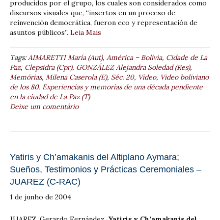
producidos por el grupo, los cuales son considerados como
discursos visuales que, “insertos en un proceso de
reinvención democrática, fueron eco y representación de
asuntos públicos”.
Leia Mais
Tags:
AIMARETTI María (Aut)
,
América – Bolívia
,
Cidade de La
Paz
,
Clepsidra (Cpr)
,
GONZÁLEZ Alejandra Soledad (Res)
,
Memórias
,
Milena Caserola (E)
,
Séc. 20
,
Vídeo
,
Video boliviano
de los 80. Experiencias y memorias de una década pendiente
en la ciudad de La Paz (T)
Deixe um comentário
Yatiris y Ch’amakanis del Altiplano Aymara;
Sueños, Testimonios y Prácticas Ceremoniales –
JUAREZ (C-RAC)
1 de junho de 2004
JUAREZ, Gerardo Fernández.
Yatiris y Ch’amakanis del