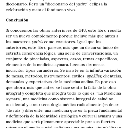
diccionario. Pero un “diccionario del
yatire
” eclipsa la
celebración y mata el fenómeno vivo.
Conclusión
Si conocemos las obras anteriores de GFJ, este libro resulta
ser un nuevo complemento porque incluye más que antes a
los maestros
yatiris
como coautores. Igual que los
anteriores, este libro parece, más que un discurso único de
estricta coherencia lógica, una serie de conversaciones, un
conjunto de pinceladas, aspectos, casos, temas específicos,
elementos de la medicina aymara. Leemos de: mesas,
iniciación, tipos curanderos. Se insiste en la infinita variación
de mesas, métodos, instrumentos, estilos,
aphällas
, clientelas,
demandas y expectativas de la medicina andina. Es por eso
que ahora, más que antes, se hace sentir la falta de la obra
integral y completa que integra todo lo que es: “La Medicina
Aymara”, una medicina como sistema integral de salud no-
occidental y como tecnología médica radicalmente (es decir:
“de raíz”) diferente; una medicina que es la pieza fundamental
y definitoria de la identidad sicológica y cultural aymara y una
medicina que será plenamente apreciable por sus fuertes
raíces en el medio social, religioso, económico, geográfico e