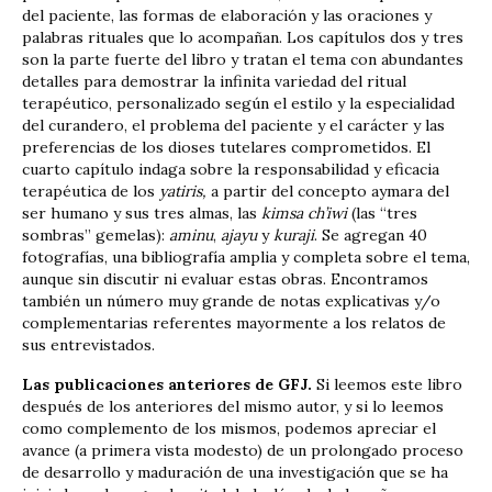
del paciente, las formas de elaboración y las oraciones y
palabras rituales que lo acompañan. Los capítulos dos y tres
son la parte fuerte del libro y tratan el tema con abundantes
detalles para demostrar la infinita variedad del ritual
terapéutico, personalizado según el estilo y la especialidad
del curandero, el problema del paciente y el carácter y las
preferencias de los dioses tutelares comprometidos. El
cuarto capítulo indaga sobre la responsabilidad y eficacia
terapéutica de los
yatiris,
a partir del concepto aymara del
ser humano y sus tres almas, las
kimsa
ch’iwi
(las “tres
sombras” gemelas):
aminu
,
ajayu
y
kuraji
. Se agregan 40
fotografías, una bibliografía amplia y completa sobre el tema,
aunque sin discutir ni evaluar estas obras. Encontramos
también un número muy grande de notas explicativas y/o
complementarias referentes mayormente a los relatos de
sus entrevistados.
Las publicaciones anteriores de GFJ.
Si leemos este libro
después de los anteriores del mismo autor, y si lo leemos
como complemento de los mismos, podemos apreciar el
avance (a primera vista modesto) de un prolongado proceso
de desarrollo y maduración de una investigación que se ha