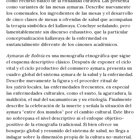
como recurso básico de la ritualidad curativa. Las presenta
como variantes de las mesas aymaras. Describe nuevamente
los comensales, los ingredientes de las mesas y el desarrollo
de cinco clases de mesas u ofrendas de salud que acompañan
la terapia simbólica del kallawaya. Concluye señalando, pero
lamentablemente sin discurso exhaustivo, que la particular
conceptualización kallawaya de la enfermedad es
sustancialmente diferente de los cánones académicos.
Aymaras de Bolivia
es una monografía etnográfica que sigue
el esquema descriptivo clásico. Después de exponer el ciclo
vital y el ciclo productivo del comunero aymara, presenta un
cuadro global del sistema aymara de la salud y la enfermedad.
Describe nuevamente la figura y el proceder ritual de
los
yatiris
locales, las enfermedades frecuentes, en especial
las enfermedades culturales, como el susto, la agarradura, la
maldición, el mal del sacamantecas y su etiología. Finalmente
describe la celebración de la muerte y señala la situación del
aymara “entre dos mundos” por el cambio cultural. Este libro
no sobrepasa el nivel descriptivo ni el enfoque objetivo-
positivo de la etnografía tradicional. Si bien ofrece un
bosquejo global y resumido del sistema de salud, no llega a
indagar sobre la dimensión propia de la cultura no-material,