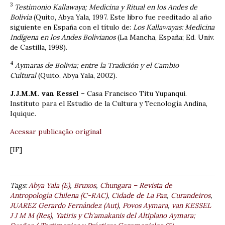
3
Testimonio Kallawaya; Medicina y Ritual en los Andes de
Bolivia
(Quito, Abya Yala, 1997. Este libro fue reeditado al año
siguiente en España con el título de:
Los Kallawayas: Medicina
Indígena en los Andes Bolivianos
(La Mancha, España; Ed. Univ.
de Castilla, 1998).
4
Aymaras de Bolivia; entre la Tradición y el Cambio
Cultural
(Quito, Abya Yala, 2002).
J.J.M.M. van Kessel –
Casa Francisco Titu Yupanqui.
Instituto para el Estudio de la Cultura y Tecnología Andina,
Iquique.
Acessar publicação original
[IF]
Tags:
Abya Yala (E)
,
Bruxos
,
Chungara – Revista de
Antropología Chilena (C-RAC)
,
Cidade de La Paz
,
Curandeiros
,
JUAREZ Gerardo Fernández (Aut)
,
Povos Aymara
,
van KESSEL
J J M M (Res)
,
Yatiris y Ch'amakanis del Altiplano Aymara;