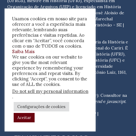
(UFRGS), mestre em História (UFRJ), especialista em
Organização de Arquivos (USP) e licenciado em História
(UFS). Contato:
Cidade Universitária Prof. José Aloísio de
Usamos cookies em nosso site para
Campos. Bloco Departamental I, sala 9, Av. Marechal
oferecer a você a experiência mais
Rondon, S/N - Rosa Elze, 49100-000 São Cristóvão - SE
|
relevante, lembrando suas
contato@resenhacritica.com.br
preferências e visitas repetidas. Ao
clicar em “Aceitar”, você concorda
Jane Semeão
: Professora nas áreas de Teoria da História e
com o uso de TODOS os cookies.
de Ensino de História na Universidade Regional do Cariri. É
Saiba Mais
doutora em História (UFRGS), mestre em História (UFRJ),
We use cookies on our website to
especialista em Teoria e Metodologia da HIstória (UFC) e
give you the most relevant
licenciada em História (UFC). Contato:
Universidade
experience by remembering your
Regional do Cariri - URCA. Rua Coronel Antônio Luíz, 1161,
preferences and repeat visits. By
Pimenta, 63105 -010 Crato - CE
|
clicking “Accept”, you consent to the
use of ALL the cookies.
contato@resenhacritica.com.br
Do not sell my personal information
Antonio Lima Gally Neto
(Gally Developer): Consultor na
.
área de Informática e especialista em
front end
e
javascript
.
Configurações de cookies
Contato: Rua Bruna, 332,
Chacara Mafalda, 03370-000, São Paulo - SP |
Aceitar
antonio.gally@gmail.com