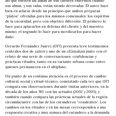
así que suelten las almas de sus clientes enfermos cuando
sus almas, y sus vidas, están siendo devoradas. El autor hace
bien en aclarar desde un principio que ambos preparan
“platos” ­ofrendas­ para los mismos comensales: los espíritus
de la oscuridad, pero con objetivo diferente. El primero lo
hace para aplacarlos en defensa del cliente y del maestro
mismo; el segundo lo hace para movilizarlos para hacer
daño.
Gerardo Fernández Juárez (GFJ) presenta tres testimonios
centrales ­dos de
yatiris
y uno de un
ch’amakani
­ junto con el
relato de una serie de conversaciones, confidencias y
prácticas rituales, tanto en su variante urbana como entre
quienes permanecen en el altiplano.
Un punto de su continua atención es el proceso de cambio
cultural, social y ritual-técnico, constatado cada vez que GFJ
compara sus observaciones durante visitas anteriores, en la
década de los años ’80, con las actuales (2002 y 2003); y
también cuando compara las prácticas actuales de la región
circumlacustre con las de los curanderos “residentes”. Los
cambios en los rituales y en las mesas corresponden a una
respuesta creativa ­y muy aymara­ del curandero a la demanda