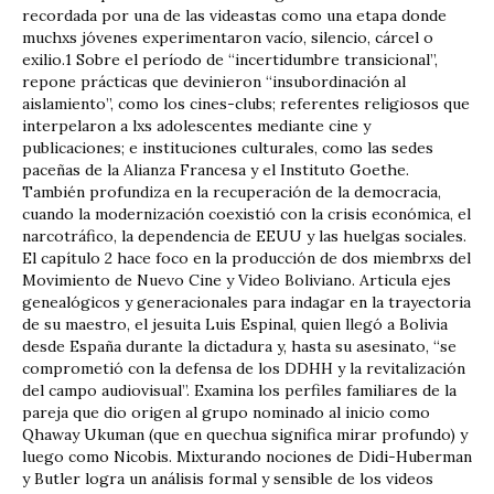
recordada por una de las videastas como una etapa donde
muchxs jóvenes experimentaron vacío, silencio, cárcel o
exilio.1 Sobre el período de “incertidumbre transicional”,
repone prácticas que devinieron “insubordinación al
aislamiento”, como los cines-clubs; referentes religiosos que
interpelaron a lxs adolescentes mediante cine y
publicaciones; e instituciones culturales, como las sedes
paceñas de la Alianza Francesa y el Instituto Goethe.
También profundiza en la recuperación de la democracia,
cuando la modernización coexistió con la crisis económica, el
narcotráfico, la dependencia de EEUU y las huelgas sociales.
El capítulo 2 hace foco en la producción de dos miembrxs del
Movimiento de Nuevo Cine y Video Boliviano. Articula ejes
genealógicos y generacionales para indagar en la trayectoria
de su maestro, el jesuita Luis Espinal, quien llegó a Bolivia
desde España durante la dictadura y, hasta su asesinato, “se
comprometió con la defensa de los DDHH y la revitalización
del campo audiovisual”. Examina los perfiles familiares de la
pareja que dio origen al grupo nominado al inicio como
Qhaway Ukuman (que en quechua significa mirar profundo) y
luego como Nicobis. Mixturando nociones de Didi-Huberman
y Butler logra un análisis formal y sensible de los videos