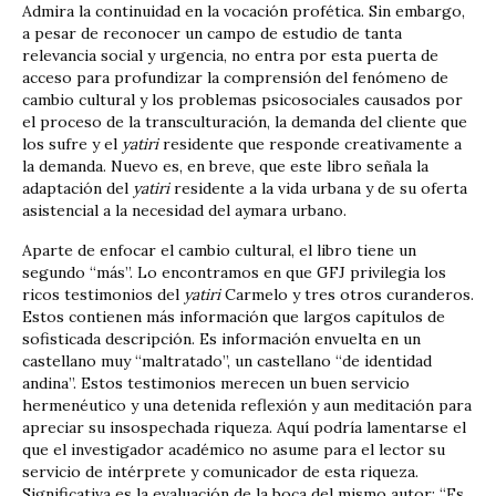
Admira la continuidad en la vocación profética. Sin embargo,
a pesar de reconocer un campo de estudio de tanta
relevancia social y urgencia, no entra por esta puerta de
acceso para profundizar la comprensión del fenómeno de
cambio cultural y los problemas psicosociales causados por
el proceso de la transculturación, la demanda del cliente que
los sufre y el
yatiri
residente que responde creativamente a
la demanda. Nuevo es, en breve, que este libro señala la
adaptación del
yatiri
residente a la vida urbana y de su oferta
asistencial a la necesidad del aymara urbano.
Aparte de enfocar el cambio cultural, el libro tiene un
segundo “más”. Lo encontramos en que GFJ privilegia los
ricos testimonios del
yatiri
Carmelo y tres otros curanderos.
Estos contienen más información que largos capítulos de
sofisticada descripción. Es información envuelta en un
castellano muy “maltratado”, un castellano “de identidad
andina”. Estos testimonios merecen un buen servicio
hermenéutico y una detenida reflexión y aun meditación para
apreciar su insospechada riqueza. Aquí podría lamentarse el
que el investigador académico no asume para el lector su
servicio de intérprete y comunicador de esta riqueza.
Significativa es la evaluación de la boca del mismo autor: “Es