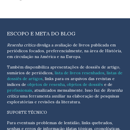
ESCOPO E META DO BLOG
Resenha crítica
divulga a avaliação de livros publicada em
periódicos focados, preferencialmente, na área de História,
em circulação na América e na Europa.
Também disponibiliza apresentações de dossiês de artigo,
sumários de periódicos,
lista de livros resenhados
,
listas de
dossiês de artigos
, links para os arquivos das revistas e
índices de
objetos de resenha
,
objetos de dossiês
e de
profissionais
, atualizados
mensalmente
. Isso faz de
Resenha
crítica
uma ferramenta auxiliar na elaboração de pesquisas
exploratórias e revisões da literatura.
SUPORTE TÉCNICO
Para eventuais problemas de lentidão, links quebrados,
senhas e erros de informação (datas tópicas, cronológicas,