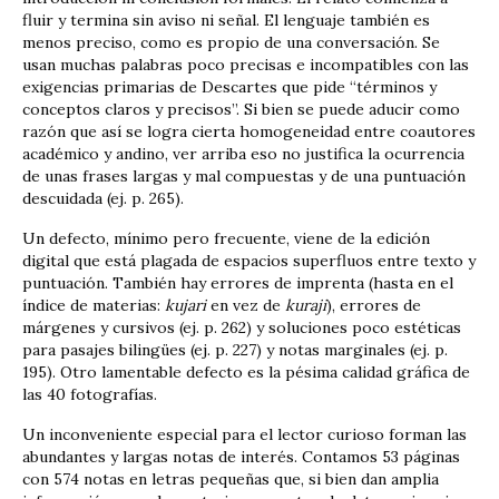
fluir y termina sin aviso ni señal. El lenguaje también es
menos preciso, como es propio de una conversación. Se
usan muchas palabras poco precisas e incompatibles con las
exigencias primarias de Descartes que pide “términos y
conceptos claros y precisos”. Si bien se puede aducir como
razón que así se logra cierta homogeneidad entre coautores
­académico y andino, ver arriba­ eso no justifica la ocurrencia
de unas frases largas y mal compuestas y de una puntuación
descuidada (ej. p. 265).
Un defecto, mínimo pero frecuente, viene de la edición
digital que está plagada de espacios superfluos entre texto y
puntuación. También hay errores de imprenta (hasta en el
índice de materias:
kujari
en vez de
kuraji
), errores de
márgenes y cursivos (ej. p. 262) y soluciones poco estéticas
para pasajes bilingües (ej. p. 227) y notas marginales (ej. p.
195). Otro lamentable defecto es la pésima calidad gráfica de
las 40 fotografías.
Un inconveniente especial para el lector curioso forman las
abundantes y largas notas de interés. Contamos 53 páginas
con 574 notas en letras pequeñas que, si bien dan amplia