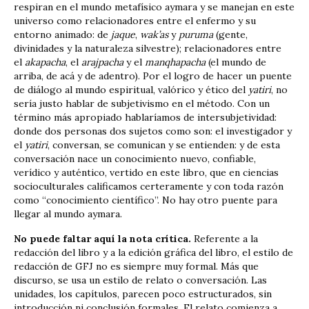
respiran en el mundo metafísico aymara y se manejan en este
universo como relacionadores entre el enfermo y su
entorno animado: de
jaque
,
wak’as
y
puruma
(gente,
divinidades y la naturaleza silvestre); relacionadores entre
el
akapacha
, el
arajpacha
y el
manqhapacha
(el mundo de
arriba, de acá y de adentro). Por el logro de hacer un puente
de diálogo al mundo espiritual, valórico y ético del
yatiri
, no
sería justo hablar de subjetivismo en el método. Con un
término más apropiado hablaríamos de intersubjetividad:
donde dos personas ­dos sujetos­ como son: el investigador y
el
yatiri
, conversan, se comunican y se entienden: y de esta
conversación nace un conocimiento nuevo, confiable,
verídico y auténtico, vertido en este libro, que en ciencias
socioculturales calificamos certeramente y con toda razón
como “conocimiento científico”. No hay otro puente para
llegar al mundo aymara.
No puede faltar aquí la nota crítica.
Referente a la
redacción del libro y a la edición gráfica del libro, el estilo de
redacción de GFJ no es siempre muy formal. Más que
discurso, se usa un estilo de relato o conversación. Las
unidades, los capítulos, parecen poco estructurados, sin
introducción ni conclusión formales. El relato comienza a