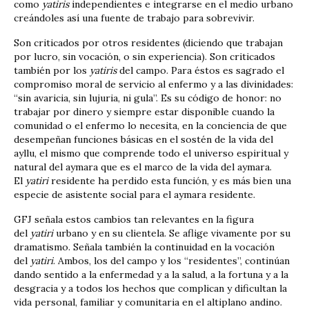
como
yatiris
independientes e integrarse en el medio urbano
creándoles así una fuente de trabajo para sobrevivir.
Son criticados por otros residentes (diciendo que trabajan
por lucro, sin vocación, o sin experiencia). Son criticados
también por los
yatiris
del campo. Para éstos es sagrado el
compromiso moral de servicio al enfermo y a las divinidades:
“sin avaricia, sin lujuria, ni gula”. Es su código de honor: no
trabajar por dinero y siempre estar disponible cuando la
comunidad o el enfermo lo necesita, en la conciencia de que
desempeñan funciones básicas en el sostén de la vida del
ayllu, el mismo que comprende todo el universo espiritual y
natural del aymara que es el marco de la vida del aymara.
El
yatiri
residente ha perdido esta función, y es más bien una
especie de asistente social para el aymara residente.
GFJ señala estos cambios tan relevantes en la figura
del
yatiri
urbano y en su clientela. Se aflige vivamente por su
dramatismo. Señala también la continuidad en la vocación
del
yatiri
. Ambos, los del campo y los “residentes”, continúan
dando sentido a la enfermedad y a la salud, a la fortuna y a la
desgracia y a todos los hechos que complican y dificultan la
vida personal, familiar y comunitaria en el altiplano andino.