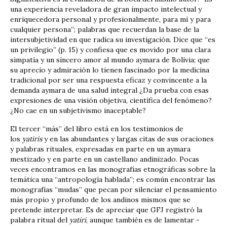
una experiencia reveladora de gran impacto intelectual y
enriquecedora personal y profesionalmente, para mí y para
cualquier persona”; palabras que recuerdan la base de la
intersubjetividad en que radica su investigación. Dice que “es
un privilegio” (p. 15) y confiesa que es movido por una clara
simpatía y un sincero amor al mundo aymara de Bolivia; que
su aprecio y admiración lo tienen fascinado por la medicina
tradicional por ser una respuesta eficaz y convincente a la
demanda aymara de una salud integral ¿Da prueba con esas
expresiones de una visión objetiva, científica del fenómeno?
¿No cae en un subjetivismo inaceptable?
El tercer “más” del libro está en los testimonios de
los
yatiris
y en las abundantes y largas citas de sus oraciones
y palabras rituales, expresadas en parte en un aymara
mestizado y en parte en un castellano andinizado. Pocas
veces encontramos en las monografías etnográficas sobre la
temática una “antropología hablada”; es común encontrar las
monografías “mudas” que pecan por silenciar el pensamiento
más propio y profundo de los andinos mismos que se
pretende interpretar. Es de apreciar que GFJ registró la
palabra ritual del
yatiri
, aunque también es de lamentar ­