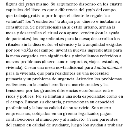
figura del
yatiri
mismo. Su argumento ­disperso en los cuatro
capítulos del libro­ es que a diferencia del
yatiri
del campo,
que trabaja gratis, o por lo que el cliente le regale ­”su
voluntad”­, los “residentes” trabajan por dinero e instalan su
consultorio. Se profesionalizan al estilo urbano, arman la
mesa y desarrollan el ritual con apuro; venden (con la ayuda
de parientes) los ingredientes para la mesa; desarrollan los
rituales sin la discreción, el silencio y la tranquilidad exigidas
por los
wak’as
del campo; inventan nuevos ingredientes para
la mesa cargados con significados y simbolismos referidos a
nuevos problemas (dinero, amor, negocios, viajes, estudios,
vivienda). Crean una mesa no-tradicional para
kunturmamani
:
para la vivienda, que para residentes es una necesidad
primaria y un problema de urgencia. Atienden los problemas
endémicos en la ciudad: conflictos matrimoniales y las
tensiones por las grandes diferencias económicas entre
ricos y pobres. No se limitan a una sola especialidad como en
el campo. Buscan su clientela, promocionan su capacidad
profesional y la buena calidad de su servicio. Son micro-
empresarios, cobijados en un gremio legalizado; pagan
contribuciones al municipio y al sindicato. Traen parientes
del campo en calidad de ayudante, luego los ayudan a trabajar