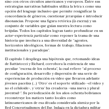
sino con otros circuitos americanos y europeos. Entre sus
estrategias narrativas habituales utiliza la letra x como una
opción del lenguaje inclusivo que permite resignificar la
concordancia de géneros, cuestionar jerarquías e introducir
disonancias. Propone una figura retórica (
la escena
) y un
conjunto de variables que guían nuestra lectura como
brújulas. Todos los capítulos logran tanto profundizar en un
actor-experiencia particular
como reponer la trama de una
historia que involucra a una diversidad de “agentes,
horizontes ideológicos, formas de trabajo, filiaciones
institucionales y paradojas”.
El capítulo 1 despliega una hipótesis que, retomando ideas
de Battistozzi y Richard, corrobora la existencia de una
peculiar “escena de los ochenta”, la cual refiere “al proceso
de configuración, desarrollo y dispersión de una serie de
experiencias de producción en video que llevaron adelante
jóvenes paceñxs (…) ‘Otro’ es el soporte utilizado –el video y
no el celuloide-, y ‘otrxs’ lxs creadorxs –una nueva y plural
juventud−”. Su periodización de los años ochenta bolivianos
reconstruye los matices tanto locales como
latinoamericanos de esa década considerada
sísmica
por la
Red Conceptualismos del Sur. Indaga en la dictadura militar