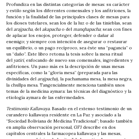
Profundiza en las distintas categorías de mesas: su carácter
y estilo según los diferentes comensales y los anfitriones, la
función y la finalidad de las principales clases de mesas para
los dioses tutelares, sean los de la luz o de las tinieblas, sean
del
arajpacha
, del
akapacha
o del
manqhapacha
; sean con fines
de aplacar los enojos, proteger, defender o dañar al
enemigo; y siempre con intención de asegurar o restaurar
un equilibrio, o un pago recíproco, sea éste una “pagancia” o
un “daño”. Este libro retoma la tesis sobre la mesa ritual
del
yatiri
, enfocando de nuevo sus comensales, ingredientes y
anfitriones. Un paso más es la descripción de unas mesas
específicas, como la “gloria mesa” (preparada para las
divinidades del
arajpacha
), la pachamama mesa, la mesa negra,
la chullpa mesa. Tangencialmente menciona también unos
temas de la medicina aymara: las técnicas del diagnóstico y la
etiología aymara de las enfermedades.
Testimonio Kallawaya
. Basado en el extenso testimonio de un
curandero kallawaya residente en La Paz y asociado a la
“Sociedad Boliviana de Medicina Tradicional”; basado también
en amplia observación personal, GFJ describe en dos
capítulos centrales la farmacopea kallawaya y las mesas,