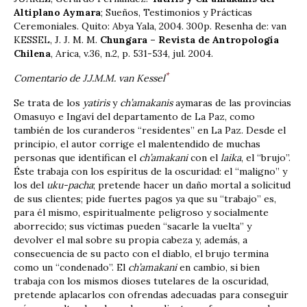
Altiplano Aymara
; Sueños, Testimonios y Prácticas
Ceremoniales. Quito: Abya Yala, 2004. 300p. Resenha de: van
KESSEL, J. J. M. M.
Chungara – Revista de Antropología
Chilena
, Arica, v.36, n.2, p. 531-534, jul. 2004.
*
Comentario de J.J.M.M. van Kessel
Se trata de los
yatiris
y
ch’amakanis
aymaras de las provincias
Omasuyo e Ingaví del departamento de La Paz, como
también de los curanderos “residentes” en La Paz. Desde el
principio, el autor corrige el malentendido de muchas
personas que identifican el
ch’amakani
con el
laika
, el “brujo”.
Éste trabaja con los espíritus de la oscuridad: el “maligno” y
los del
uku-pacha
; pretende hacer un daño mortal a solicitud
de sus clientes; pide fuertes pagos ya que su “trabajo” es,
para él mismo, espiritualmente peligroso y socialmente
aborrecido; sus víctimas pueden “sacarle la vuelta” y
devolver el mal sobre su propia cabeza y, además, a
consecuencia de su pacto con el diablo, el brujo termina
como un “condenado”. El
ch’amakani
en cambio, si bien
trabaja con los mismos dioses tutelares de la oscuridad,
pretende aplacarlos con ofrendas adecuadas para conseguir