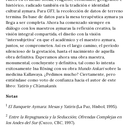
histórico, radicado también en la tradición e identidad
cultural aymara. Para GFJ, la recolección de datos de terreno
termina. Su base de datos para la mesa terapéutica aymara ya
llega a ser completa. Ahora ha comenzado ­siempre en
diálogo con los maestros aymaras­ la reflexión creativa, la
visión integral compartida, el diseño con la visión
“intersubjetiva” en que el académico y el maestro aymara,
juntos, se comprometen. Así es el largo camino, el período
silencioso de la gestación, hasta el nacimiento de aquella
obra definitiva. Esperamos ahora una obra maestra,
monumental, concluyente y definitiva, tal como lo intenta
exitosamente Ina Rösing con su obra
Mundo Ankari
sobre la
medicina Kallawaya. ¿Pedimos mucho? Ciertamente, pero
entiéndase como voto de confianza hacia el autor de este
libro:
Yatiris y Ch’amakanis
.
Notas
1
El Banquete Aymara: Mesas y Yatiris
(La Paz, Hisbol, 1995).
2
Entre la Repugnancia y la Seducción; Ofrendas Complejas en
los Andes del Sur
(Cuzco, CBC, 1997).