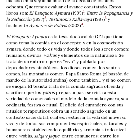
iniciado en la segunda mitad de la década de los años
ochenta. Queremos evaluar el avance constatado. Estos
1
libros son:
El Banquete Aymara
(1995)
;
Entre la Repugnancia y
2
3
la Seducción
(1997)
;
Testimonio Kallawaya
(1997)
y
4
finalmente
Aymaras de Bolivia
(2002)
.
El Banquete Aymara
es la tesis doctoral de GFJ que tiene
como tema la comida en el concepto y en la cosmovisión
aymara, donde todo es vida y donde todos los seres comen:
humanos, divinos,
wak’as
y elementos de la naturaleza. Se
trata de un entorno que es “vivo” y poblado por
depredadores simbólicos: los dioses comen, los santos
comen, las montañas comen, Papa Santo Roma (el bastón de
mando de la autoridad andina) come también… y si no comen,
se enojan. El tesista trata de la comida sagrada ­ofrenda y
sacrificio­ que los
yatiris
preparan para servirla a esta
variedad de comensales al modelo de la comida aymara, sea
ordinaria, festiva o ritual. El oficio del curandero con sus
rituales terapéuticos cobra un sentido sagrado en un
contexto sacerdotal, cual es: restaurar la vida del universo
vivo y de todos sus componentes: espirituales, naturales y
humanos: restableciendo equilibrio y armonía a todo nivel:
entre
wak’as, salqa
y
jaque
; entre comuneros; entre los