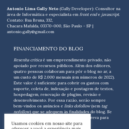
Antonio Lima Gally Neto
(Gally Developer): Consultor na
área de Informática e especialista em
front end
e
javascript
.
Contato: Rua Bruna, 332,
Chacara Mafalda, 03370-000, São Paulo - SP |
antonio.gally@gmail.com
FINANCIAMENTO DO BLOG
Resenha crítica
é um empreendimento privado, não
apoiado por recursos públicos. Além dos editores,
quatro pessoas colaboram para pôr o blog no ar, a
um custo de R$ 2.000 mensais (em números de 2022).
Este valor é suficiente para cobrir os gastos com
suporte, coleta de, indexação e postagem de textos,
hospedagem, renovação de plugins, revisão e
desenvolvimento.
Por essa razão, serão sempre
bem-vindos os anúncios e
links dofollow
(sem
tag
nofollow
) que se adequem às finalidades do blog. Se
você está interessado em colaborar,
escreva para
Usamos cookies em nosso site para
nós
(contato@resenhacritica.com.br)
oferecer a você a experiência mais