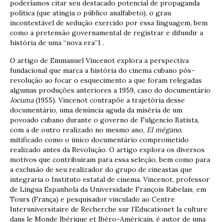
poderíamos citar seu destacado potencial de propaganda
política (que atingia o público analfabeto), o grau
incontestável de sedução exercido por essa linguagem, bem
como a pretensão governamental de registrar e difundir a
história de uma “nova era”1 .
O artigo de Emmanuel Vincenot explora a perspectiva
fundacional que marca a história do cinema cubano pós-
revolução ao focar o esquecimento a que foram relegadas
algumas produções anteriores a 1959, caso do documentário
Jocuma
(1955). Vincenot contrapõe a trajetória desse
documentário, uma denúncia aguda da miséria de um
povoado cubano durante o governo de Fulgencio Batista,
com a de outro realizado no mesmo ano,
El mégano
,
mitificado como o único documentário comprometido
realizado antes da Revolução. O artigo explora os diversos
motivos que contribuíram para essa seleção, bem como para
a exclusão de seu realizador do grupo de cineastas que
integraria o Instituto estatal de cinema. Vincenot, professor
de Língua Espanhola da Universidade François Rabelais, em
Tours (França) e pesquisador vinculado ao Centre
Interuniversitaire de Recherche sur l’Educationet la culture
dans le Monde Ibérique et Ibéro-Américain, é autor de uma