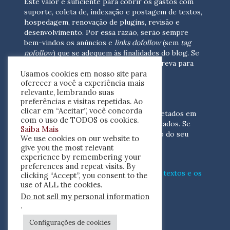
Este valor é suficiente para cobrir os gastos com
suporte, coleta de, indexação e postagem de textos,
hospedagem, renovação de plugins, revisão e
desenvolvimento.
Por essa razão, serão sempre
bem-vindos os anúncios e
links dofollow
(sem
tag
nofollow
) que se adequem às finalidades do blog. Se
você está interessado em colaborar,
escreva para
Usamos cookies em nosso site para
nós
(contato@resenhacritica.com.br)
oferecer a você a experiência mais
relevante, lembrando suas
FONTES E ACERVO
preferências e visitas repetidas. Ao
clicar em “Aceitar”, você concorda
As resenhas, dossiês e sumários são coletados em
com o uso de TODOS os cookies.
periódicos acadêmicos e sites especializados. Se
Saiba Mais
você tem interesse em divulgar o acervo do seu
We use cookies on our website to
periódico, escreva para nós
give you the most relevant
(contato@resenhacritica.com.br)
experience by remembering your
preferences and repeat visits. By
Conheça o
modo
como processamos os textos e os
clicking “Accept”, you consent to the
índices
disponibilizados neste blog.
use of ALL the cookies.
Do not sell my personal information
ISSN 2764-0302
.
Configurações de cookies