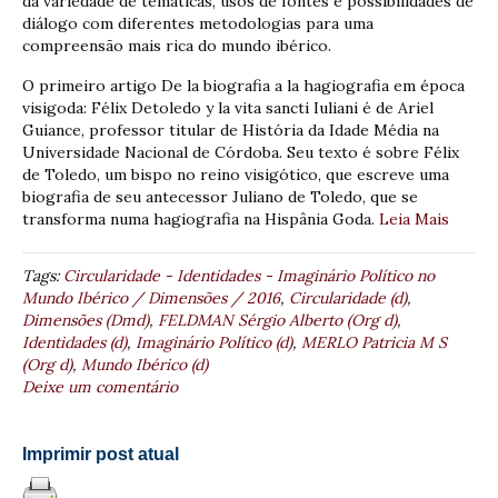
da variedade de temáticas, usos de fontes e possibilidades de
diálogo com diferentes metodologias para uma
compreensão mais rica do mundo ibérico.
O primeiro artigo De la biografia a la hagiografia em época
visigoda: Félix Detoledo y la vita sancti Iuliani é de Ariel
Guiance, professor titular de História da Idade Média na
Universidade Nacional de Córdoba. Seu texto é sobre Félix
de Toledo, um bispo no reino visigótico, que escreve uma
biografia de seu antecessor Juliano de Toledo, que se
transforma numa hagiografia na Hispânia Goda.
Leia Mais
Tags:
Circularidade - Identidades - Imaginário Político no
Mundo Ibérico / Dimensões / 2016
,
Circularidade (d)
,
Dimensões (Dmd)
,
FELDMAN Sérgio Alberto (Org d)
,
Identidades (d)
,
Imaginário Político (d)
,
MERLO Patricia M S
(Org d)
,
Mundo Ibérico (d)
Deixe um comentário
Imprimir post atual