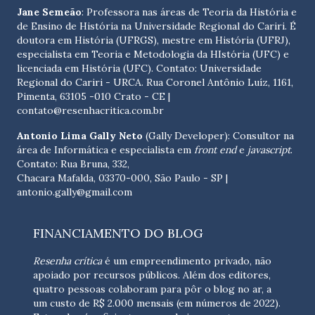
Jane Semeão
: Professora nas áreas de Teoria da História e
de Ensino de História na Universidade Regional do Cariri. É
doutora em História (UFRGS), mestre em História (UFRJ),
especialista em Teoria e Metodologia da HIstória (UFC) e
licenciada em História (UFC). Contato:
Universidade
Regional do Cariri - URCA. Rua Coronel Antônio Luíz, 1161,
Pimenta, 63105 -010 Crato - CE
|
contato@resenhacritica.com.br
Antonio Lima Gally Neto
(Gally Developer): Consultor na
área de Informática e especialista em
front end
e
javascript
.
Contato: Rua Bruna, 332,
Chacara Mafalda, 03370-000, São Paulo - SP |
antonio.gally@gmail.com
FINANCIAMENTO DO BLOG
Resenha crítica
é um empreendimento privado, não
apoiado por recursos públicos. Além dos editores,
quatro pessoas colaboram para pôr o blog no ar, a
um custo de R$ 2.000 mensais (em números de 2022).