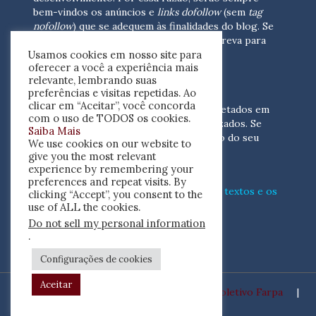
bem-vindos os anúncios e
links dofollow
(sem
tag
nofollow
) que se adequem às finalidades do blog. Se
você está interessado em colaborar,
escreva para
Usamos cookies em nosso site para
nós
(contato@resenhacritica.com.br)
oferecer a você a experiência mais
relevante, lembrando suas
FONTES E ACERVO
preferências e visitas repetidas. Ao
clicar em “Aceitar”, você concorda
As resenhas, dossiês e sumários são coletados em
com o uso de TODOS os cookies.
periódicos acadêmicos e sites especializados. Se
Saiba Mais
você tem interesse em divulgar o acervo do seu
We use cookies on our website to
periódico, escreva para nós
give you the most relevant
(contato@resenhacritica.com.br)
experience by remembering your
preferences and repeat visits. By
Conheça o
modo
como processamos os textos e os
clicking “Accept”, you consent to the
índices
disponibilizados neste blog.
use of ALL the cookies.
Do not sell my personal information
ISSN 2764-0302
.
Configurações de cookies
Aceitar
Desenvolvido por
Coletivo Farpa
|
Copyright ©2020 Resenha Crítica