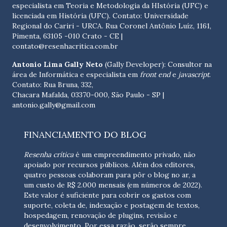
especialista em Teoria e Metodologia da HIstória (UFC) e
licenciada em História (UFC). Contato:
Universidade
Regional do Cariri - URCA. Rua Coronel Antônio Luíz, 1161,
Pimenta, 63105 -010 Crato - CE
|
contato@resenhacritica.com.br
Antonio Lima Gally Neto
(Gally Developer): Consultor na
área de Informática e especialista em
front end
e
javascript
.
Contato: Rua Bruna, 332,
Chacara Mafalda, 03370-000, São Paulo - SP |
antonio.gally@gmail.com
FINANCIAMENTO DO BLOG
Resenha crítica
é um empreendimento privado, não
apoiado por recursos públicos. Além dos editores,
quatro pessoas colaboram para pôr o blog no ar, a
um custo de R$ 2.000 mensais (em números de 2022).
Este valor é suficiente para cobrir os gastos com
suporte, coleta de, indexação e postagem de textos,
hospedagem, renovação de plugins, revisão e
desenvolvimento.
Por essa razão, serão sempre