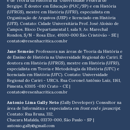
e de Teoria da História na Universidade Federal de
Sergipe. É doutor em Educação (PUC/SP) e em História
(UFRGS), mestre em História (UFRJ), especialista em
Organização de Arquivos (USP) e licenciado em História
(UFS). Contato:
Cidade Universitária Prof. José Aloísio de
Campos. Bloco Departamental I, sala 9, Av. Marechal
Rondon, S/N - Rosa Elze, 49100-000 São Cristóvão - SE
|
contato@resenhacritica.com.br
Jane Semeão
: Professora nas áreas de Teoria da História e
de Ensino de História na Universidade Regional do Cariri. É
doutora em História (UFRGS), mestre em História (UFRJ),
especialista em Teoria e Metodologia da HIstória (UFC) e
licenciada em História (UFC). Contato:
Universidade
Regional do Cariri - URCA. Rua Coronel Antônio Luíz, 1161,
Pimenta, 63105 -010 Crato - CE
|
contato@resenhacritica.com.br
Antonio Lima Gally Neto
(Gally Developer): Consultor na
área de Informática e especialista em
front end
e
javascript
.
Contato: Rua Bruna, 332,
Chacara Mafalda, 03370-000, São Paulo - SP |
antonio.gally@gmail.com