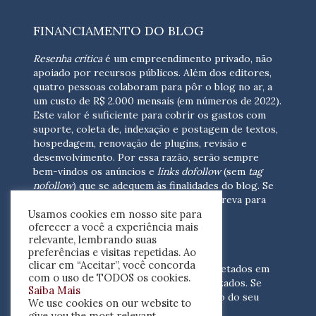
FINANCIAMENTO DO BLOG
Resenha crítica
é um empreendimento privado, não
apoiado por recursos públicos. Além dos editores,
quatro pessoas colaboram para pôr o blog no ar, a
um custo de R$ 2.000 mensais (em números de 2022).
Este valor é suficiente para cobrir os gastos com
suporte, coleta de, indexação e postagem de textos,
hospedagem, renovação de plugins, revisão e
desenvolvimento.
Por essa razão, serão sempre
bem-vindos os anúncios e
links dofollow
(sem
tag
nofollow
) que se adequem às finalidades do blog. Se
você está interessado em colaborar,
escreva para
Usamos cookies em nosso site para
nós
(contato@resenhacritica.com.br)
oferecer a você a experiência mais
relevante, lembrando suas
FONTES E ACERVO
preferências e visitas repetidas. Ao
clicar em “Aceitar”, você concorda
As resenhas, dossiês e sumários são coletados em
com o uso de TODOS os cookies.
periódicos acadêmicos e sites especializados. Se
Saiba Mais
você tem interesse em divulgar o acervo do seu
We use cookies on our website to
periódico, escreva para nós
give you the most relevant