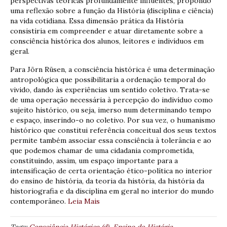
perspectivas teóricas profundamente influentes, propondo
uma reflexão sobre a função da História (disciplina e ciência)
na vida cotidiana. Essa dimensão prática da História
consistiria em compreender e atuar diretamente sobre a
consciência histórica dos alunos, leitores e indivíduos em
geral.
Para Jörn Rüsen, a consciência histórica é uma determinação
antropológica que possibilitaria a ordenação temporal do
vivido, dando às experiências um sentido coletivo. Trata-se
de uma operação necessária à percepção do indivíduo como
sujeito histórico, ou seja, imerso num determinando tempo
e espaço, inserindo-o no coletivo. Por sua vez, o humanismo
histórico que constitui referência conceitual dos seus textos
permite também associar essa consciência à tolerância e ao
que podemos chamar de uma cidadania comprometida,
constituindo, assim, um espaço importante para a
intensificação de certa orientação ético-política no interior
do ensino de história, da teoria da história, da história da
historiografia e da disciplina em geral no interior do mundo
contemporâneo.
Leia Mais
Tags:
Consciência Histórica (d)
,
Ensino de História -