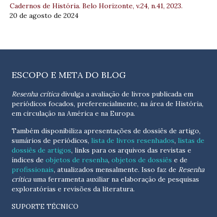
Cadernos de História. Belo Horizonte, v.24, n.41, 2023.
20 de agosto de 2024
ESCOPO E META DO BLOG
Resenha crítica
divulga a avaliação de livros publicada em
periódicos focados, preferencialmente, na área de História,
em circulação na América e na Europa.
Também disponibiliza apresentações de dossiês de artigo,
sumários de periódicos,
lista de livros resenhados
,
listas de
dossiês de artigos
, links para os arquivos das revistas e
índices de
objetos de resenha
,
objetos de dossiês
e de
profissionais
, atualizados
mensalmente
. Isso faz de
Resenha
crítica
uma ferramenta auxiliar na elaboração de pesquisas
exploratórias e revisões da literatura.
SUPORTE TÉCNICO