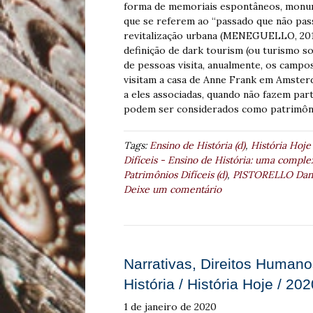
forma de memoriais espontâneos, monum
que se referem ao “passado que não pas
revitalização urbana (MENEGUELLO, 2014 
definição de dark tourism (ou turismo 
de pessoas visita, anualmente, os campo
visitam a casa de Anne Frank em Amsterd
a eles associadas, quando não fazem part
podem ser considerados como patrimôni
Tags:
Ensino de História (d)
,
História Hoje
Difíceis - Ensino de História: uma comple
Patrimônios Difíceis (d)
,
PISTORELLO Dani
Deixe um comentário
Narrativas, Direitos Human
História / História Hoje / 202
1 de janeiro de 2020