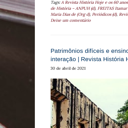
Tags:
A Revista História Hoje e os 60 anos
de História – ANPUH (d)
,
FREITAS Itamar 
Maria Dias de (Org d)
,
Periódicos (d)
,
Revis
Deixe um comentário
Patrimônios difíceis e ensi
interação | Revista História 
30 de abril de 2021