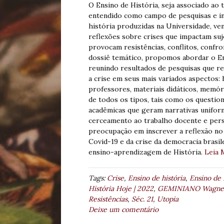
O Ensino de História, seja associado ao 
entendido como campo de pesquisas e in
história produzidas na Universidade, ve
reflexões sobre crises que impactam suje
provocam resistências, conflitos, confr
dossiê temático, propomos abordar o Ens
reunindo resultados de pesquisas que r
a crise em seus mais variados aspectos: 
professores, materiais didáticos, memór
de todos os tipos, tais como os questio
acadêmicas que geram narrativas uniform
cerceamento ao trabalho docente e per
preocupação em inscrever a reflexão no
Covid-19 e da crise da democracia brasi
ensino-aprendizagem de História.
Leia 
Tags:
Crise
,
Ensino de história
,
Ensino de 
História Hoje | 2022
,
GEMINIANO Wagner
Resistências
,
Séc. 21
,
Utopia
Deixe um comentário