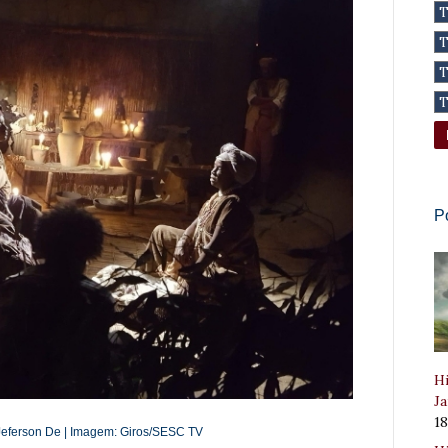
P
Hi
Ja
1
 Jeferson De | Imagem:
Giros
/SESC TV