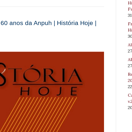
Hi
Fu
31
 60 anos da Anpuh | História Hoje |
Fr
Hi
3
Al
27
Al
27
Re
20
22
Ca
v.
2