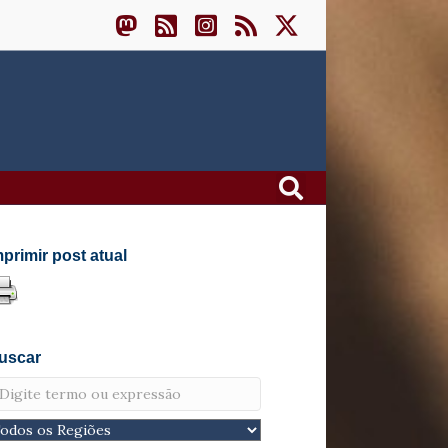
mprimir post atual
uscar