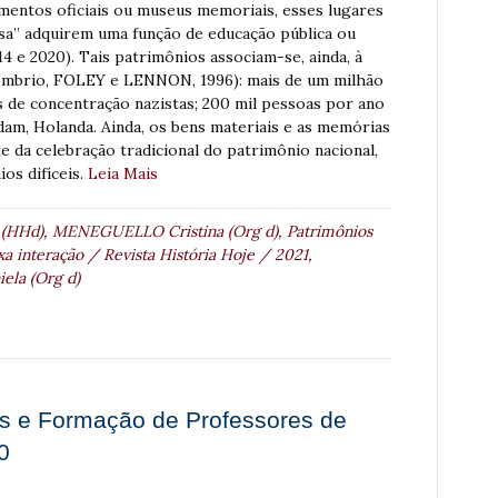
entos oficiais ou museus memoriais, esses lugares
sa” adquirem uma função de educação pública ou
e 2020). Tais patrimônios associam-se, ainda, à
sombrio, FOLEY e LENNON, 1996): mais de um milhão
s de concentração nazistas; 200 mil pessoas por ano
am, Holanda. Ainda, os bens materiais e as memórias
e da celebração tradicional do patrimônio nacional,
os difíceis.
Leia Mais
 (HHd)
,
MENEGUELLO Cristina (Org d)
,
Patrimônios
xa interação / Revista História Hoje / 2021
,
ela (Org d)
os e Formação de Professores de
0