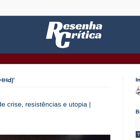
(HHd)’
I
e crise, resistências e utopia |
B