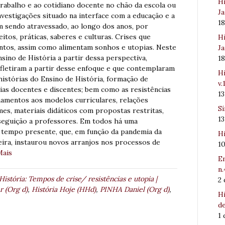
Hi
trabalho e ao cotidiano docente no chão da escola ou
Ja
vestigações situado na interface com a educação e a
1
m sendo atravessado, ao longo dos anos, por
itos, práticas, saberes e culturas. Crises que
Hi
ontos, assim como alimentam sonhos e utopias. Neste
Ja
ino de História a partir dessa perspectiva,
1
efletiram a partir desse enfoque e que contemplaram
Hi
histórias do Ensino de História, formação de
v.
ias docentes e discentes; bem como as resistências
1
namentos aos modelos curriculares, relações
Sí
es, materiais didáticos com propostas restritas,
1
seguição a professores. Em todos há uma
 tempo presente, que, em função da pandemia da
Hi
leira, instaurou novos arranjos nos processos de
1
Mais
Em
n.
História: Tempos de crise/ resistências e utopia |
2
 (Org d)
,
História Hoje (HHd)
,
PINHA Daniel (Org d)
,
Hi
de
1