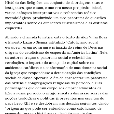
História das Religiões um conjunto de abordagens ricas e
instigantes, que casam, como era nosso propósito inicial,
vários enfoques interpretativos e referencias teórico-
metodológicos, produzindo um rico panorama de questões
importantes sobre os diferentes cristianismos e as distintas
esquerdas.
Abrindo a chamada temática, está o texto de Alex Villas Boas
e Ernesto Lazaro Sienna, intitulado “Catolicismo social
europeu, rerum novarum e primazia do reino de Deus nas
origens do catolicismo de esquerda na América Latina”. Nele,
os autores traçam o panorama social e eclesial das
revoluções, o impacto do avanço do capital sobre os
ambientes católicos e a conformação de uma doutrina social
da Igreja que respondesse à deterioração das condições
sociais da classe operária. Além de apresentar um panorama
das ordens e congregações religiosas do período, e suas
personagens que deram corpo aos empreendimentos da
Igreja nesse período, o artigo suscita a discussão acerca das
noções teológicas e políticas já presentes nos escritos do
papa Leão XIII e se desdobram, nas décadas seguintes, dando
“origem ao que pode ser entendido como catolicismo de
esquerda, terreno fértil para o desdobramento das