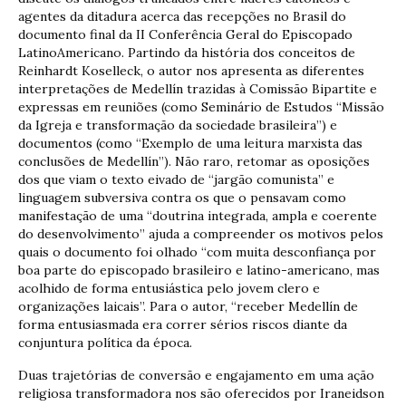
agentes da ditadura acerca das recepções no Brasil do
documento final da II Conferência Geral do Episcopado
LatinoAmericano. Partindo da história dos conceitos de
Reinhardt Koselleck, o autor nos apresenta as diferentes
interpretações de Medellín trazidas à Comissão Bipartite e
expressas em reuniões (como Seminário de Estudos “Missão
da Igreja e transformação da sociedade brasileira”) e
documentos (como “Exemplo de uma leitura marxista das
conclusões de Medellín”). Não raro, retomar as oposições
dos que viam o texto eivado de “jargão comunista” e
linguagem subversiva contra os que o pensavam como
manifestação de uma “doutrina integrada, ampla e coerente
do desenvolvimento” ajuda a compreender os motivos pelos
quais o documento foi olhado “com muita desconfiança por
boa parte do episcopado brasileiro e latino-americano, mas
acolhido de forma entusiástica pelo jovem clero e
organizações laicais”. Para o autor, “receber Medellín de
forma entusiasmada era correr sérios riscos diante da
conjuntura política da época.
Duas trajetórias de conversão e engajamento em uma ação
religiosa transformadora nos são oferecidos por Iraneidson