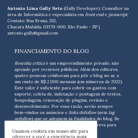
Antonio Lima Gally Neto
(Gally Developer): Consultor na
área de Informática e especialista em
front end
e
javascript
.
Contato: Rua Bruna, 332,
Chacara Mafalda, 03370-000, São Paulo - SP |
antonio.gally@gmail.com
FINANCIAMENTO DO BLOG
Resenha crítica
é um empreendimento privado, não
apoiado por recursos públicos. Além dos editores,
quatro pessoas colaboram para pôr o blog no ar, a
um custo de R$ 2.000 mensais (em números de 2022).
Este valor é suficiente para cobrir os gastos com
suporte, coleta de, indexação e postagem de textos,
hospedagem, renovação de plugins, revisão e
desenvolvimento.
Por essa razão, serão sempre
bem-vindos os anúncios e
links dofollow
(sem
tag
nofollow
) que se adequem às finalidades do blog. Se
você está interessado em colaborar,
escreva para
Usamos cookies em nosso site para
nós
(contato@resenhacritica.com.br)
oferecer a você a experiência mais