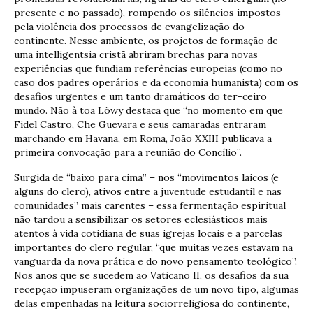
presente e no passado), rompendo os silêncios impostos
pela violência dos processos de evangelização do
continente. Nesse ambiente, os projetos de formação de
uma intelligentsia cristã abriram brechas para novas
experiências que fundiam referências europeias (como no
caso dos padres operários e da economia humanista) com os
desafios urgentes e um tanto dramáticos do ter-ceiro
mundo. Não à toa Löwy destaca que “no momento em que
Fidel Castro, Che Guevara e seus camaradas entraram
marchando em Havana, em Roma, João XXIII publicava a
primeira convocação para a reunião do Concílio”.
Surgida de “baixo para cima” – nos “movimentos laicos (e
alguns do clero), ativos entre a juventude estudantil e nas
comunidades” mais carentes – essa fermentação espiritual
não tardou a sensibilizar os setores eclesiásticos mais
atentos à vida cotidiana de suas igrejas locais e a parcelas
importantes do clero regular, “que muitas vezes estavam na
vanguarda da nova prática e do novo pensamento teológico”.
Nos anos que se sucedem ao Vaticano II, os desafios da sua
recepção impuseram organizações de um novo tipo, algumas
delas empenhadas na leitura sociorreligiosa do continente,