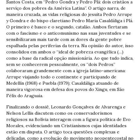
Santos Costa, em “Pedro Gondra y Pedro Plá: dois cristãos a
serviço dos pobres da América Latina”. O artigo narra, de
maneira cruzada, as vidas religiosas do jesuíta Pedro Arrupe
y Gondra e do bispo claretiano Pedro Maria Casaldáliga i Plá.
O primeiro é basco e o segundo, catalão. Ambos flertaram
com o fascismo e o anticomunismo nas suas juventudes e se
sensibilizaram mais tarde com as dores da gente pobre
espalhada pelas periferias da terra. Na opinião do autor, isso
consolidou em ambos o “ideal de pobreza evangélica (…)
como a base da radical opção missionária. Ao que tudo indica,
sem se conhecerem pessoalmente, os “dois Pedros”
colaboraram grandemente com a igreja latino-americana:
Arrupe viajando todo o continente e participando de
Medellín (1968) e Puebla (1979); Casaldáliga atuando de
maneira vigorosa em defesa dos povos do Xingu, em São
Félix do Araguaia.
Finalizando o dossiê, Leonardo Gonçalves de Alvarenga e
Nelson Lellis discutem como os conservadorismos
religiosos na Bolívia interagem com a figura política de Evo
Morales, evidenciando um Cristianismos cujas identidades
estão em disputa. O artigo toca questões complexas e
delicadas, como a evolução do movimento neopentecostal no