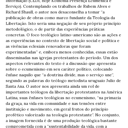
Informação (CEDI, hoje Koinonia Presença Ecumênica e
Serviço). Contemplando os trabalhos de Rubem Alves e
Richard Shaull, o autor nos desaconselha a tomar “a
publicação de obras como marco fundante da Teologia da
Libertação. Isto seria uma negação de seu próprio princípio
metodológico, o de partir das experiências práticas
concretas. O foco teológico latino-americano são as ações e
as experiências no contexto de libertação social e política e
as vivências eclesiais renovadoras que foram
experimentadas” e, embora menos conhecidas, essas estão
disseminadas nas igrejas protestantes do período. Um dos
aspectos relevantes do texto é a discussão que apresenta
sobre o ecumenismo em seu caráter político, colocando
ênfase naquilo que “a doutrina divide, mas o serviço une”,
segundo as palavras do teólogo metodista uruguaio Julio de
Santa Ana. O autor nos apresenta ainda um rol de
importantes teólogos da libertação protestantes na América
Latina, suas ênfases teológicas no ecumenismo, “na primazia
da graça, na vida em comunidade e nas tensões entre
instituição e movimento, em geral frutos do princípio
profético valorizado na teologia protestante”. No conjunto,
a imagem fornecida é de uma produção teológica bastante
comprometida com a “sustentabilidade da vida, com a