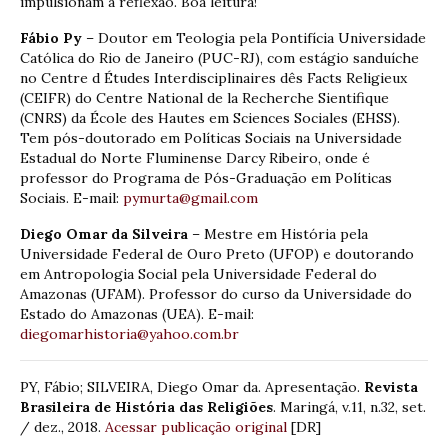
impulsionam à reflexão. Boa leitura!
Fábio Py
– Doutor em Teologia pela Pontifícia Universidade
Católica do Rio de Janeiro (PUC-RJ), com estágio sanduíche
no Centre d Études Interdisciplinaires dês Facts Religieux
(CEIFR) do Centre National de la Recherche Sientifique
(CNRS) da École des Hautes em Sciences Sociales (EHSS).
Tem pós-doutorado em Políticas Sociais na Universidade
Estadual do Norte Fluminense Darcy Ribeiro, onde é
professor do Programa de Pós-Graduação em Políticas
Sociais. E-mail:
pymurta@gmail.com
Diego Omar da Silveira
– Mestre em História pela
Universidade Federal de Ouro Preto (UFOP) e doutorando
em Antropologia Social pela Universidade Federal do
Amazonas (UFAM). Professor do curso da Universidade do
Estado do Amazonas (UEA). E-mail:
diegomarhistoria@yahoo.com.br
PY, Fábio; SILVEIRA, Diego Omar da. Apresentação.
Revista
Brasileira de História das Religiões
. Maringá, v.11, n.32, set.
/ dez., 2018.
Acessar publicação original
[DR]