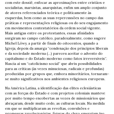
com este dossiê, enfocar as aproximações entre cristãos e
socialistas, marxistas, anarquistas, enfim um amplo conjunto
de atores referenciados teórica e politicamente às
esquerdas, bem como as suas repercussões no campo das
práticas e representações religiosas ou do seu engajamento
em movimentos contestatórios da ordem social vigente.
Mais antigas entre os protestantes, essas afinidades
surgiram no campo católico, paradoxalmente, como sugere
Michel Löwy, a partir de finais do oitocentos, quando a
Igreja, depois da amarga “condenação dos princípios liberais
e da sociedade moderna (…) pareceu aceitar o advento do
capitalismo e do Estado moderno como fatos irreversíveis”.
Nascia aí um “catolicismo social” que abriu possibilidades
para as críticas (às vezes minuciosas, radicais e profundas)
produzidas por grupos que, embora minoritários, tornaram-
se muito significativos nos ambientes religiosos europeus.
Na América Latina, a identificação das elites eclesiásticas
com as forças do Estado e com projetos coloniais manteve
por muito tempo encobertas as vozes de missionários que
abraçaram, desde muito cedo, as culturas locais. Na medida
em que se multiplicaram as revoltas, convulsões e
promessas revolucionárias, figuras do clero emergiam (no