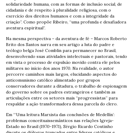
solidariedade humana, com as formas de inclusão social, de
cidadania e de respeito à pluralidade religiosa, com o
exercício dos direitos humanos e com a integridade da
criação”. Como propõe Ribeiro, “uma profunda e desafiadora
aventura espiritual”.
Na mesma perspectiva – da aventura de fé – Marcos Roberto
Brito dos Santos narra em seu artigo a luta do padre e
teólogo belga José Comblin para permanecer no Brasil,
desenvolvendo suas atividades intelectuais e pastorais, tendo
em vista o processo de expulsão movido contra ele pelos
militares no início dos anos 1970. Na realidade, o autor
percorre caminhos mais largos, elucidando aspectos do
anticomunismo católico alimentado por grupos
conservadores durante a ditadura, o trabalho de espionagem
do governo sobre os padres estrangeiros e também as
articulações entre os setores mais “progressistas” para
respaldar a ação transformadora dessa parcela do clero.
Em “‘Uma leitura Marxista das conclusões de Medellín’:
problemas conceituaissemânticos nas relações Igreja-
Estado no Brasil (1970-1971), Sérgio Ricardo Coutinho
discute os diálogos truncados entre líderes católicos e