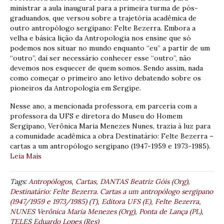
ministrar a aula inaugural para a primeira turma de pós-
graduandos, que versou sobre a trajetória acadêmica de
outro antropólogo sergipano: Felte Bezerra. Embora a
velha e básica lição da Antropologia nos ensine que só
podemos nos situar no mundo enquanto “eu” a partir de um
“outro”, daí ser necessário conhecer esse “outro”, não
devemos nos esquecer de quem somos. Sendo assim, nada
como começar o primeiro ano letivo debatendo sobre os
pioneiros da Antropologia em Sergipe.
Nesse ano, a mencionada professora, em parceria com a
professora da UFS e diretora do Museu do Homem
Sergipano, Verônica Maria Menezes Nunes, trazia à luz para
a comunidade acadêmica a obra Destinatário: Felte Bezerra –
cartas a um antropólogo sergipano (1947-1959 e 1973-1985).
Leia Mais
Tags:
Antropólogos
,
Cartas
,
DANTAS Beatriz Góis (Org)
,
Destinatário: Felte Bezerra. Cartas a um antropólogo sergipano
(1947/1959 e 1973/1985) (T)
,
Editora UFS (E)
,
Felte Bezerra
,
NUNES Verônica Maria Menezes (Org)
,
Ponta de Lança (PL)
,
TELES Eduardo Lopes (Res)