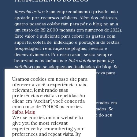
Resenha crítica
é um empreendimento privado, não
apoiado por recursos públicos. Além dos editores,
quatro pessoas colaboram para pôr o blog no ar, a
um custo de R$ 2.000 mensais (em números de 2022).
Este valor é suficiente para cobrir os gastos com
suporte, coleta de, indexação e postagem de textos,
hospedagem, renovação de plugins, revisão e
desenvolvimento.
Por essa razão, serão sempre
bem-vindos os anúncios e
links dofollow
(sem
tag
nofollow
) que se adequem às finalidades do blog. Se
você está interessado em colaborar,
escreva para
Usamos cookies em nosso site para
nós
(contato@resenhacritica.com.br)
oferecer a você a experiência mais
relevante, lembrando suas
FONTES E ACERVO
preferências e visitas repetidas. Ao
clicar em “Aceitar”, você concorda
As resenhas, dossiês e sumários são coletados em
com o uso de TODOS os cookies.
periódicos acadêmicos e sites especializados. Se
Saiba Mais
você tem interesse em divulgar o acervo do seu
We use cookies on our website to
periódico, escreva para nós
give you the most relevant
(contato@resenhacritica.com.br)
experience by remembering your
preferences and repeat visits. By