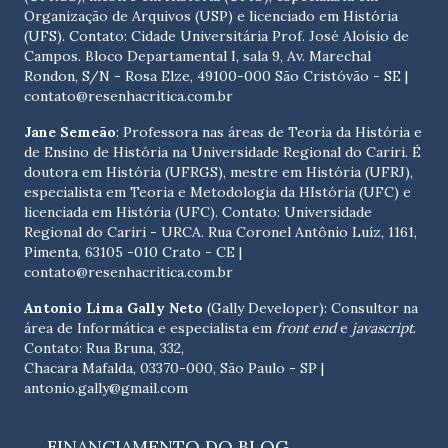
Organização de Arquivos (USP) e licenciado em História
(UFS). Contato:
Cidade Universitária Prof. José Aloísio de
Campos. Bloco Departamental I, sala 9, Av. Marechal
Rondon, S/N - Rosa Elze, 49100-000 São Cristóvão - SE
|
contato@resenhacritica.com.br
Jane Semeão
: Professora nas áreas de Teoria da História e
de Ensino de História na Universidade Regional do Cariri. É
doutora em História (UFRGS), mestre em História (UFRJ),
especialista em Teoria e Metodologia da HIstória (UFC) e
licenciada em História (UFC). Contato:
Universidade
Regional do Cariri - URCA. Rua Coronel Antônio Luíz, 1161,
Pimenta, 63105 -010 Crato - CE
|
contato@resenhacritica.com.br
Antonio Lima Gally Neto
(Gally Developer): Consultor na
área de Informática e especialista em
front end
e
javascript
.
Contato: Rua Bruna, 332,
Chacara Mafalda, 03370-000, São Paulo - SP |
antonio.gally@gmail.com
FINANCIAMENTO DO BLOG