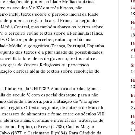
Hi
 e relações de poder na Idade Média: doutrinas,
Ja
ntre os séculos V e XV em três blocos, não
1
ro inclui textos sobre o período inicial da Idade
s de poder na região da atual França; o segundo
Hi
 Média Central, mas também abarca os textos sobre
Ja
V; o terceiro reúne textos sobre a Península Itálica,
1
XV. O leitor pode perceber, então, que há uma
Hi
Idade Média) e geográfica (França, Portugal, Espanha
v.
conjunto dos textos é a pluralidade de possibilidades:
1
sível Estado e ideias de governo, textos sobre a
mo regras de Ordens Religiosas ou processos
Sí
ização clerical, além de textos sobre resolução de
1
Hi
1
ana Pinheiro, da UNIFESP. A autora aborda algumas
lia do século V, com especial destaque para a não
Em
mo defende a autora, para a atuação de “monges-
n.
uela região. O texto seguinte, de autoria de Marcelo
2
de escassez de alimentos e fome entre os séculos VIII
Hi
a, além de anais, crônicas e inventários, a atuação de
de
, como: Pepino, o Breve († 768), Carlos Magno
1
o Calvo (†877) e Carlomano II (†884). Para Cândido da