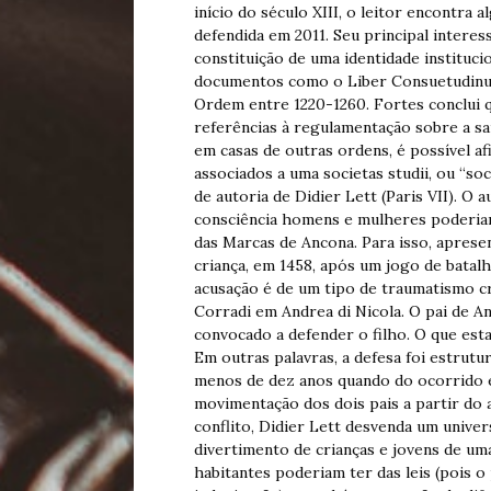
início do século XIII, o leitor encontra
defendida em 2011. Seu principal interes
constituição de uma identidade instituci
documentos como o Liber Consuetudinum 
Ordem entre 1220-1260. Fortes conclui q
referências à regulamentação sobre a sa
em casas de outras ordens, é possível a
associados a uma societas studii, ou “so
de autoria de Didier Lett (Paris VII). O
consciência homens e mulheres poderiam 
das Marcas de Ancona. Para isso, aprese
criança, em 1458, após um jogo de batal
acusação é de um tipo de traumatismo 
Corradi em Andrea di Nicola. O pai de An
convocado a defender o filho. O que esta
Em outras palavras, a defesa foi estrutu
menos de dez anos quando do ocorrido e,
movimentação dos dois pais a partir do 
conflito, Didier Lett desvenda um unive
divertimento de crianças e jovens de um
habitantes poderiam ter das leis (pois o 