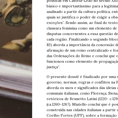
políticas em Castela-Leão no século XII
básico e importantíssimo para a legitim
analisado a partir da cultura política, 
quais se justifica o poder de exigir a o
exceções”. Sendo assim, ao final do text
clausura feminina como um elemento de l
disputas concernentes a essa questão de
cada região. Finalizando o segundo bloc
RJ) aborda a importância da concessão 
afirmação de um reino centralizado e fort
das Ordenações do Reino e conclui que o
funcionou como elemento de propagação
justiça”.
O presente dossiê é finalizado por uma 
governo, normas, regras e conflitos na P
aborda os usos e significados das ideia
comunais italianas, como Florença, Siena
retóricos de Brunetto Latini (1220- c.129
(ca.1260-1267). Miatello conclui que é po
construída nas cidades italianas a part
Coelho Fortes (UFF), sobre a formação