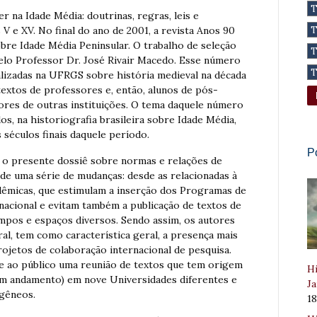
 na Idade Média: doutrinas, regras, leis e
 V e XV. No final do ano de 2001, a revista Anos 90
bre Idade Média Peninsular. O trabalho de seleção
pelo Professor Dr. José Rivair Macedo. Esse número
alizadas na UFRGS sobre história medieval na década
textos de professores e, então, alunos de pós-
ores de outras instituições. O tema daquele número
s, na historiografia brasileira sobre Idade Média,
 séculos finais daquele período.
P
 o presente dossiê sobre normas e relações de
 de uma série de mudanças: desde as relacionadas à
cadêmicas, que estimulam a inserção dos Programas de
nacional e evitam também a publicação de textos de
mpos e espaços diversos. Sendo assim, os autores
al, tem como característica geral, a presença mais
rojetos de colaboração internacional de pesquisa.
e ao público uma reunião de textos que tem origem
Hi
 em andamento) em nove Universidades diferentes e
Ja
gêneos.
1