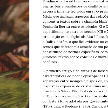
Dividimos o dossiê O universo normativo
regras, leis e resoluções de conflitos e
necessariamente fechados em si. O primei
Média que analisam aspectos das relaçõe
concentra textos sobre a chamada Idade
Península Ibérica entre os séculos XI e X
especificamente entre os séculos XIII e 
orientação cronológica (da Alta à Baixa 
e Itália), porém, o que fica evidente no 
textos que defendem a atuação de um pos
constituição de normas específicas, co
jurídicos, textos sobre concílios e moral
conflitos.
O primeiro artigo é de autoria de Ross
características do poder episcopal na Gá
separação entre monges e bispos ou, co
bispos” na expansão do cristianismo naq
Cândido da Silva (USP), trata de crises 
e IX, entre os carolíngios. O autor analis
combate à fome adotada por governantes
(†814), Luís, o Piedoso († 840), Carlos, 