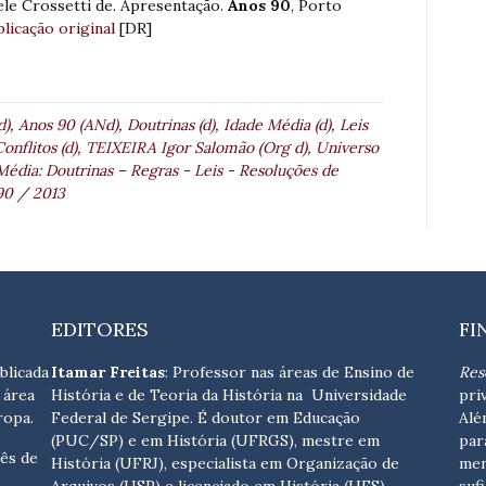
le Crossetti de. Apresentação.
Anos 90
, Porto
licação original
[DR]
d)
,
Anos 90 (ANd)
,
Doutrinas (d)
,
Idade Média (d)
,
Leis
onflitos (d)
,
TEIXEIRA Igor Salomão (Org d)
,
Universo
édia: Doutrinas – Regras - Leis - Resoluções de
 90 / 2013
EDITORES
FI
blicada
Itamar Freitas
: Professor nas áreas de Ensino de
Res
 área
História e de Teoria da História na Universidade
pri
ropa.
Federal de Sergipe. É doutor em Educação
Alé
(PUC/SP) e em História (UFRGS), mestre em
par
ês de
História (UFRJ), especialista em Organização de
men