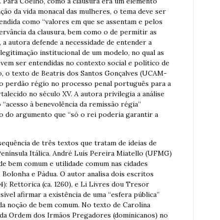
I. Para Coelho, como a clausura era um elemento
ação da vida monacal das mulheres, o tema deve ser
entendida como “valores em que se assentam e pelos
bservância da clausura, bem como o de permitir as
o, a autora defende a necessidade de entender a
egitimação institucional de um modelo, no qual as
vem ser entendidas no contexto social e político de
o, o texto de Beatris dos Santos Gonçalves (UCAM-
do perdão régio no processo penal português para a
alecido no século XV. A autora privilegia a análise
 “acesso à benevolência da remissão régia”
 do argumento que “só o rei poderia garantir a
sequência de três textos que tratam de ideias de
enínsula Itálica. André Luís Pereira Miatello (UFMG)
s de bem comum e utilidade comum nas cidades
, Bolonha e Pádua. O autor analisa dois escritos
4): Rettorica (ca. 1260), e Li Livres dou Tresor
ssível afirmar a existência de uma “esfera pública”
ir da noção de bem comum. No texto de Carolina
 da Ordem dos Irmãos Pregadores (dominicanos) no