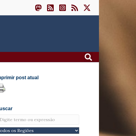
mprimir post atual
uscar