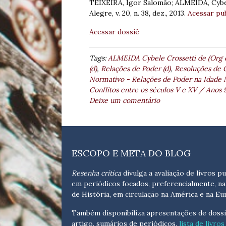
TEIXEIRA, Igor Salomão; ALMEIDA, Cybe
Alegre, v. 20, n. 38, dez., 2013.
Acessar pub
Acessar dossiê
Tags:
ALMEIDA Cybele Crossetti de (Org 
(d)
,
Relações de Poder (d)
,
Resoluções de C
Normativo - Relações de Poder na Idade M
Conflitos entre os séculos V e XV / Anos
Deixe um comentário
ESCOPO E META DO BLOG
Resenha crítica
divulga a avaliação de livros pu
em periódicos focados, preferencialmente, na
de História, em circulação na América e na Eu
Também disponibiliza apresentações de dossi
artigo, sumários de periódicos,
lista de livros