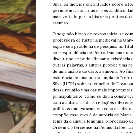
Silva, os indícios encontrados sobre a 
permitem associar as crises às dificulda
mais voltado para a história política do 
assunto.
O segundo bloco de textos inicia-se com
professora de história medieval na Univ
expõe seu problema de pesquisa no títul
correspondência de Pedro Damiano: uma 
discutir se se pode afirmar a existênci
outras palavras, a autora propõe uma re
de uma análise de caso: a simonia. Ao fina
existência de uma noção ampla de “refor
Silva (UFRJ) sobre o concílio de Coyanza
dessa reunião uma das mais importantes 
principalmente, como se deu a construçã
com a autora, as duas redações diferente
políticos que estavam em cena nas dispu
compõe esse eixo é de autoria de Maria 
tema da clausura feminina, o processo de
Ordem Cisterciense na Península Ibéric