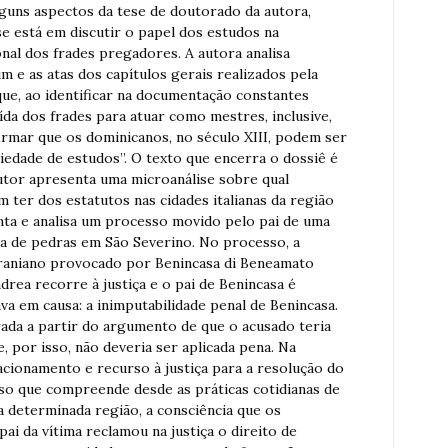
 alguns aspectos da tese de doutorado da autora,
se está em discutir o papel dos estudos na
onal dos frades pregadores. A autora analisa
e as atas dos capítulos gerais realizados pela
ue, ao identificar na documentação constantes
ída dos frades para atuar como mestres, inclusive,
firmar que os dominicanos, no século XIII, podem ser
ciedade de estudos”. O texto que encerra o dossiê é
 autor apresenta uma microanálise sobre qual
ter dos estatutos nas cidades italianas da região
nta e analisa um processo movido pelo pai de uma
ha de pedras em São Severino. No processo, a
craniano provocado por Benincasa di Beneamato
drea recorre à justiça e o pai de Benincasa é
va em causa: a inimputabilidade penal de Benincasa.
rada a partir do argumento de que o acusado teria
 por isso, não deveria ser aplicada pena. Na
acionamento e recurso à justiça para a resolução do
rso que compreende desde as práticas cotidianas de
a determinada região, a consciência que os
pai da vítima reclamou na justiça o direito de