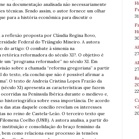
Hi
fome na documentação analisada não necessariamente
Fu
des técnicas. Sendo assim, o autor fornece um olhar
31
que para a história econômica para discutir o
Fr
Hi
 a reflexão proposta por Cláudia Regina Bovo,
3
ersidade Federal do Triângulo Mineiro. A autora
Al
o do artigo: O combate à simonia na
27
retórica reformadora do século XI?. O objetivo é
a de um “programa reformador” no século XI. Em
Al
visão sobre a chamada “reforma gregoriana” a partir
27
l do texto, ela conclui que não é possível afirmar a
Re
ma”. O texto de Andreia Cristina Lopes Frazão da
20
 (século XI) apresenta as características que fazem
22
ocorridas na Península Ibérica durante o medievo e,
Ca
o historiográfica sobre essa importância. De acordo
v.
s das atas daquele concílio revelam os interesses
2
tas no reino de Castela-Leão. O terceiro texto que
Filomena Coelho (UNB). A autora analisa, a partir do
 instituição e consolidação do braço feminino da
a, bem como relaciona esse processo às tensões