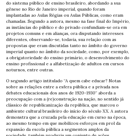
do sistema público de ensino brasileiro, abordando a sua
gênese no Rio de Janeiro imperial, quando foram
implantadas ao Aulas Régias ou Aulas Públicas, como eram
chamadas. Segundo a autora, mesmo na fase final do Império,
as instâncias do público e do privado confundiam-se ora em
projetos comuns e em alianças, ora disputando interesses
diferentes, observando-se, todavia, sua relação com as
propostas que eram discutidas tanto no âmbito do governo
imperial quanto no âmbito da sociedade, como, por exemplo,
a obrigatoriedade do ensino primário, o desenvolvimento do
ensino profissional e a alfabetização de adultos em cursos
noturnos, entre outras.
O segundo artigo intitulado “A quem cabe educar? Notas
sobre as relações entre a esfera pública e a privada nos
debates educacionais dos anos de 1920-1930” aborda a
preocupação com a (re)construção na nação, no sentido já
clássico de republicanização da república, que marcou o
ambiente cultural brasileiro do início do século XX. A autora
demonstra que a cruzada pela educação em curso na época,
ao mesmo tempo em que mobilizou esforços em prol da
expansão da escola pública a segmentos amplos da
sociedade, também produziu um conjunto de ações