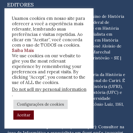
EDITORES
Itamar Freitas
: Professor nas áreas de Ensino de História
Usamos cookies em nosso site para
e de Teoria da História na Universidade Federal de
oferecer a você a experiência mais
Sergipe. É doutor em Educação (PUC/SP) e em História
relevante, lembrando suas
preferências e visitas repetidas. Ao
(UFRGS), mestre em História (UFRJ), especialista em
clicar em “Aceitar”, você concorda
Organização de Arquivos (USP) e licenciado em História
com o uso de TODOS os cookies.
(UFS). Contato:
Cidade Universitária Prof. José Aloísio de
Saiba Mais
Campos. Bloco Departamental I, sala 9, Av. Marechal
We use cookies on our website to
Rondon, S/N - Rosa Elze, 49100-000 São Cristóvão - SE
|
give you the most relevant
contato@resenhacritica.com.br
experience by remembering your
preferences and repeat visits. By
Jane Semeão
: Professora nas áreas de Teoria da História e
clicking “Accept”, you consent to the
de Ensino de História na Universidade Regional do Cariri. É
use of ALL the cookies.
doutora em História (UFRGS), mestre em História (UFRJ),
Do not sell my personal information
especialista em Teoria e Metodologia da HIstória (UFC) e
.
licenciada em História (UFC). Contato:
Universidade
Regional do Cariri - URCA. Rua Coronel Antônio Luíz, 1161,
Configurações de cookies
Pimenta, 63105 -010 Crato - CE
|
Aceitar
contato@resenhacritica.com.br
Antonio Lima Gally Neto
(Gally Developer): Consultor na
área de Informática e especialista em
front end
e
javascript
.