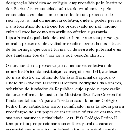
designação histórica ao colégio, empreendida pelo Instituto
dos Bacharéis, comunidade afetiva de ex-alunos, e pela
comunidade escolar como um todo, foi um processo de
recriação formal da memória coletiva, onde o poder pessoal
e aristocrático do patrono foi preservado no patrimônio
cultural escolar como um atributo afetivo e garantia
hipotética da qualidade de ensino, bem como sua presença
moral e protetora de avaliador erudito, evocada nos rituais
de lembrança, que constitui marca de seu zelo paternal e um
dos fundamentos da “memória petrossegundense”.
O movimento de preservação da memória coletiva e do
nome histórico da instituição conseguiu, em 1911, a adesão
do mais ilustre ex-aluno do Ginásio Nacional da época, o
Chefe de Governo Marechal Hermes Rodrigues da Fonseca,
sobrinho do fundador da República, cujo apoio e aprovação
da nova reforma de ensino do Ministro Rivadávia Correa foi
fundamental não só para a “restauração do nome Colégio
Pedro II ao estabelecimento reunificado”, mas também para a
redefinição de seu papel de instituição oficial de ensino, em
sua nova natureza e finalidade: “Art. 1º O Colégio Pedro II
tem por fim proporcionar uma cultura geral de caráter
essencialmente prático, aplicável a todas as exigências da