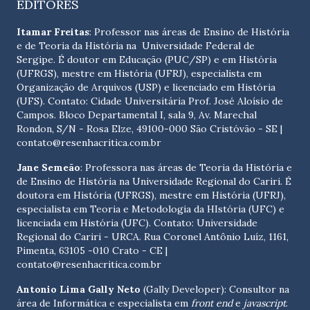
EDITORES
Itamar Freitas
: Professor nas áreas de Ensino de História
e de Teoria da História na Universidade Federal de
Sergipe. É doutor em Educação (PUC/SP) e em História
(UFRGS), mestre em História (UFRJ), especialista em
Organização de Arquivos (USP) e licenciado em História
(UFS). Contato:
Cidade Universitária Prof. José Aloísio de
Campos. Bloco Departamental I, sala 9, Av. Marechal
Rondon, S/N - Rosa Elze, 49100-000 São Cristóvão - SE
|
contato@resenhacritica.com.br
Jane Semeão
: Professora nas áreas de Teoria da História e
de Ensino de História na Universidade Regional do Cariri. É
doutora em História (UFRGS), mestre em História (UFRJ),
especialista em Teoria e Metodologia da HIstória (UFC) e
licenciada em História (UFC). Contato:
Universidade
Regional do Cariri - URCA. Rua Coronel Antônio Luíz, 1161,
Pimenta, 63105 -010 Crato - CE
|
contato@resenhacritica.com.br
Antonio Lima Gally Neto
(Gally Developer): Consultor na
área de Informática e especialista em
front end
e
javascript
.