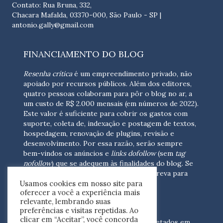
Contato: Rua Bruna, 332,
Chacara Mafalda, 03370-000, São Paulo - SP |
antonio.gally@gmail.com
FINANCIAMENTO DO BLOG
Resenha crítica
é um empreendimento privado, não
apoiado por recursos públicos. Além dos editores,
quatro pessoas colaboram para pôr o blog no ar, a
um custo de R$ 2.000 mensais (em números de 2022).
Este valor é suficiente para cobrir os gastos com
suporte, coleta de, indexação e postagem de textos,
hospedagem, renovação de plugins, revisão e
desenvolvimento.
Por essa razão, serão sempre
bem-vindos os anúncios e
links dofollow
(sem
tag
nofollow
) que se adequem às finalidades do blog. Se
você está interessado em colaborar,
escreva para
Usamos cookies em nosso site para
nós
(contato@resenhacritica.com.br)
oferecer a você a experiência mais
relevante, lembrando suas
FONTES E ACERVO
preferências e visitas repetidas. Ao
clicar em “Aceitar”, você concorda
As resenhas, dossiês e sumários são coletados em