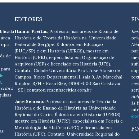
EDITORES
FI
blicada
Itamar Freitas
: Professor nas áreas de Ensino de
Res
 área
História e de Teoria da História na Universidade
pri
ropa.
Federal de Sergipe. É doutor em Educação
Alé
(PUC/SP) e em História (UFRGS), mestre em
par
ês de
História (UFRJ), especialista em Organização de
men
Arquivos (USP) e licenciado em História (UFS).
suf
s para
Contato:
Cidade Universitária Prof. José Aloísio de
sup
de
Campos. Bloco Departamental I, sala 9, Av. Marechal
tex
s
,
Rondon, S/N - Rosa Elze, 49100-000 São Cristóvão
rev
crítica
- SE
| contato@resenhacritica.com.br
ser
quisas
dof
Jane Semeão
: Professora nas áreas de Teoria da
às 
História e de Ensino de História na Universidade
int
Regional do Cariri. É doutora em História (UFRGS),
(co
mestre em História (UFRJ), especialista em Teoria e
Metodologia da HIstória (UFC) e licenciada em
FO
as
História (UFC). Contato:
Universidade Regional do