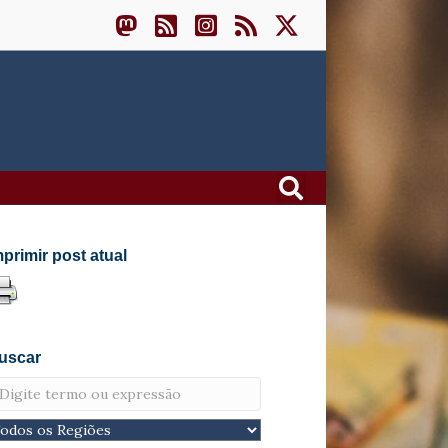
mprimir post atual
uscar