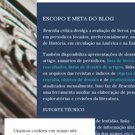
ESCOPO E META DO BLOG
Resenha crítica
divulga a avaliação de livros pu
em periódicos focados, preferencialmente, na
de História, em circulação na América e na Eu
Também disponibiliza apresentações de dossi
artigo, sumários de periódicos,
lista de livros
resenhados
,
listas de dossiês de artigos
, link
os arquivos das revistas e índices de
objetos 
resenha
,
objetos de dossiês
e de
profissionai
atualizados
mensalmente
. Isso faz de
Resenha 
uma ferramenta auxiliar na elaboração de pes
exploratórias e revisões da literatura.
SUPORTE TÉCNICO
Para eventuais problemas de lentidão, links
quebrados, senhas e erros de informação (dat
Usamos cookies em nosso site
tópicas, cronológicas, grafia dos nomes etc.),