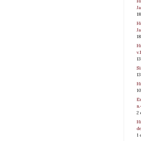
Hi
Ja
1
Hi
Ja
1
Hi
v.
1
Sí
1
Hi
1
Em
n.
2
Hi
de
1