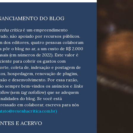
NANCIAMENTO DO BLOG
enha crítica
é um empreendimento
vado, não apoiado por recursos públicos.
m dos editores, quatro pessoas colaboram
a pôr o blog no ar, a um custo de R$ 2.000
sais (em números de 2022). Este valor é
iciente para cobrir os gastos com
orte, coleta de, indexação e postagem de
tos, hospedagem, renovação de plugins,
isão e desenvolvimento.
Por essa razão,
ão sempre bem-vindos os anúncios e
links
ollow
(sem
tag nofollow
) que se adequem
finalidades do blog. Se você está
eressado em colaborar,
escreva para nós
ntato@resenhacritica.com.br)
NTES E ACERVO