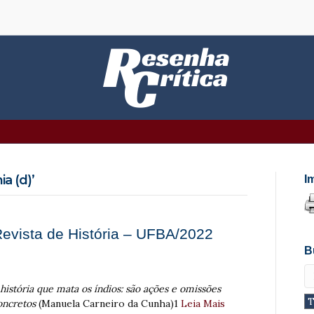
a (d)’
I
Revista de História – UFBA/2022
B
história que mata os índios: são ações e omissões
oncretos
(Manuela Carneiro da Cunha)1
Leia Mais