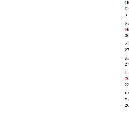
Hi
Fu
31
Fr
Hi
3
Al
27
Al
27
Re
20
22
Ca
v.
2