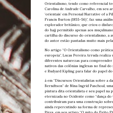
Orientalismo, tendo como referencial t
Carolina de Andrade Carvalho, em seu ar
‘orientais’ em Personal Narrative of a 
Francis Burton (1855-56)”, faz uma análi
explorador britânico, que criou o disfar
do hajj permitido apenas aos muçulmanos
cartilha do discurso do orientalismo, a 
do autor estão pautadas muito mais pel
No artigo “O Orientalismo como prática
europeia”, Lucas Pereira Arruda realiza 
diferentes naturezas para compreender 
nativos das colônias inglesas no final d
e Rudyard Kipling para falar do papel d
á em “Discursos Orientalistas sobre a da
Berndtson” de Nina Ingrid Paschoal, uma 
pintura dita orientalista e seu papel na
eternizada no Ocidente como “dança do ve
contribuíram para uma construção sobre
ainda repercutindo na forma de represen
Pires, em seu artigo “O mito do Egito 