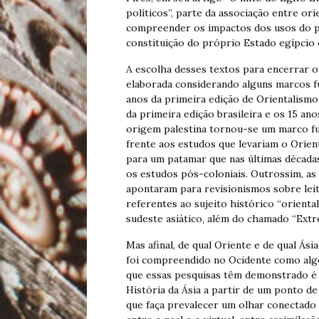
políticos”, parte da associação entre or
compreender os impactos dos usos do 
constituição do próprio Estado egípcio 
A escolha desses textos para encerrar o 
elaborada considerando alguns marcos f
anos da primeira edição de Orientalismo
da primeira edição brasileira e os 15 an
origem palestina tornou-se um marco f
frente aos estudos que levariam o Orien
para um patamar que nas últimas décad
os estudos pós-coloniais. Outrossim, as
apontaram para revisionismos sobre leitu
referentes ao sujeito histórico “oriental
sudeste asiático, além do chamado “Extr
Mas afinal, de qual Oriente e de qual Ás
foi compreendido no Ocidente como algo 
que essas pesquisas têm demonstrado é
História da Ásia a partir de um ponto de
que faça prevalecer um olhar conectado e