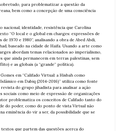
 sobretudo, para problematizar a questão da
coreana, bem como a concepção de uma consciência
 nacional, identidade, resistência que Carolina
exto “O local e o global em charges: expressões de
s de 1970 e 1980”, analisando a obra de Abed Abdi,
ihad, baseado na cidade de Haifa. Usando a arte como
harges abordam temas relacionados ao imperialismo,
es que ainda permanecem em terras palestinas, sem
lito) e as globais (a “grande” política).
 Gomes em “Califado Virtual: a Hisbah como
Islâmico em Dabiq (2014-2016)” utiliza como fonte
 revista do grupo jihadista para analisar a ação
edes sociais como meio de expressão de organizações
autor problematiza os conceitos de Califado tanto do
ade do poder, como do ponto de vista Virtual não
na eminência do vir a ser, da possibilidade que se
s textos que partem das questões acerca do