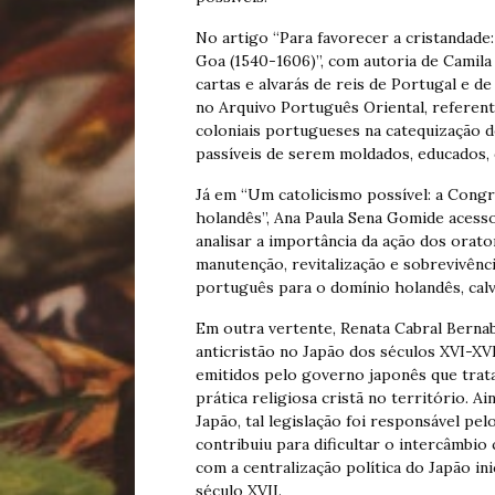
No artigo “Para favorecer a cristandade:
Goa (1540-1606)”, com autoria de Camila
cartas e alvarás de reis de Portugal e de
no Arquivo Português Oriental, referent
coloniais portugueses na catequização d
passíveis de serem moldados, educados, d
Já em “Um catolicismo possível: a Cong
holandês”, Ana Paula Sena Gomide acesso
analisar a importância da ação dos orat
manutenção, revitalização e sobrevivênc
português para o domínio holandês, calvi
Em outra vertente, Renata Cabral Bernab
anticristão no Japão dos séculos XVI-XVI
emitidos pelo governo japonês que trata
prática religiosa cristã no território. 
Japão, tal legislação foi responsável pe
contribuiu para dificultar o intercâmbio
com a centralização política do Japão i
século XVII.