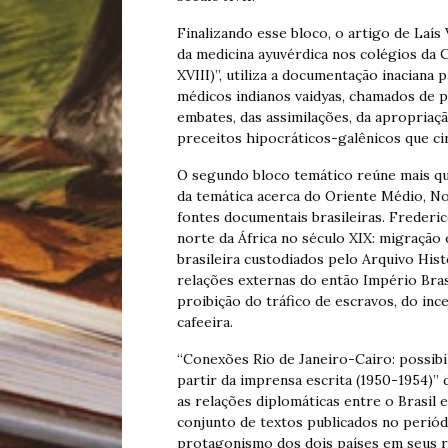
Finalizando esse bloco, o artigo de Laís 
da medicina ayuvérdica nos colégios da 
XVIII)”, utiliza a documentação inaciana 
médicos indianos vaidyas, chamados de p
embates, das assimilações, da apropriaçã
preceitos hipocráticos-galênicos que c
O segundo bloco temático reúne mais q
da temática acerca do Oriente Médio, Nor
fontes documentais brasileiras. Frederi
norte da África no século XIX: migração
brasileira custodiados pelo Arquivo Hist
relações externas do então Império Bras
proibição do tráfico de escravos, do in
cafeeira.
“Conexões Rio de Janeiro-Cairo: possibil
partir da imprensa escrita (1950-1954)”
as relações diplomáticas entre o Brasil 
conjunto de textos publicados no periód
protagonismo dos dois países em seus 