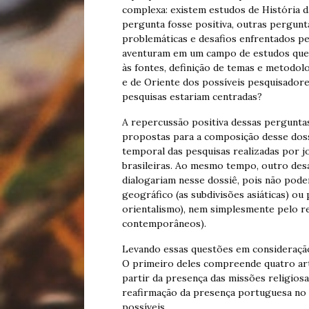
complexa: existem estudos de História da
pergunta fosse positiva, outras pergunta
problemáticas e desafios enfrentados pe
aventuram em um campo de estudos que, à
às fontes, definição de temas e metodol
e de Oriente dos possíveis pesquisador
pesquisas estariam centradas?
A repercussão positiva dessas pergunta
propostas para a composição desse dossi
temporal das pesquisas realizadas por j
brasileiras. Ao mesmo tempo, outro des
dialogariam nesse dossiê, pois não po
geográfico (as subdivisões asiáticas) ou
orientalismo), nem simplesmente pelo r
contemporâneos).
Levando essas questões em consideração
O primeiro deles compreende quatro arti
partir da presença das missões religios
reafirmação da presença portuguesa no O
possíveis.