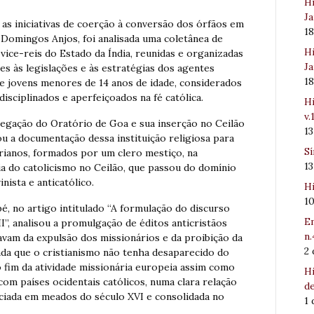
Hi
Ja
 as iniciativas de coerção à conversão dos órfãos em
1
 Domingos Anjos, foi analisada uma coletânea de
Hi
 vice-reis do Estado da Índia, reunidas e organizadas
Ja
es às legislações e às estratégias dos agentes
1
e jovens menores de 14 anos de idade, considerados
isciplinados e aperfeiçoados na fé católica.
Hi
v.
regação do Oratório de Goa e sua inserção no Ceilão
1
u a documentação dessa instituição religiosa para
Sí
orianos, formados por um clero mestiço, na
1
ia do catolicismo no Ceilão, que passou do domínio
nista e anticatólico.
Hi
1
é, no artigo intitulado “A formulação do discurso
Em
I”, analisou a promulgação de éditos anticristãos
n.
vam da expulsão dos missionários e da proibição da
2
Ainda que o cristianismo não tenha desaparecido do
lo fim da atividade missionária europeia assim como
Hi
 com países ocidentais católicos, numa clara relação
de
niciada em meados do século XVI e consolidada no
1