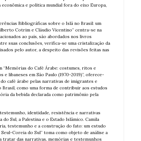
 econômica e política mundial fora do eixo Europa,
rências Bibliográficas sobre o Islã no Brasil: um
ilberto Cotrim e Cláudio Vicentino” centra-se na
lacionados ao país, são abordados nos livros
tre suas conclusões, verifica-se uma cristalização da
lisados pelo autor, a despeito das revisões feitas nas
m “Memórias do Café Árabe: costumes, ritos e
s e libaneses em São Paulo (1970-2019)”, oferece-
 do café árabe pelas narrativas de imigrantes e
o Brasil, como uma forma de contribuir aos estudos
tória da bebida declarada como patrimônio pela
testemunho, identidade, resistência e narrativas
a do Sul, a Palestina e o Estado Islâmico. Camila
ria, testemunho e a construção do fato: um estudo
 Seul-Coreia do Sul” toma como objeto de análise a
 tratar das narrativas, memórias e testemunhos