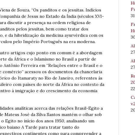
Hi
Fu
Viena de Souza, “Os panditos e os jesuítas. Indícios
31
Companhia de Jesus no Estado da Índia (séculos XVI-
para discutir a presença na ordem religiosa de
Fr
anditos pelos jesuítas, bem como tratar dos
Hi
o, e da hibridização da medicina ayurvérdica com os
3
irculou pelo Império Português na era moderna.
Al
27
uatro artigos cujo ponto em comum é a abordagem
te da África e o Islamismo no Brasil a partir de
Al
co Antônio Ferreira em “Relações entre o Brasil e o
27
 e comércio” acessou os documentos da chancelaria
Re
órico do Itamaraty no Rio de Janeiro, referentes às
20
ileiro com países do norte da África no contexto da
22
centivo à imigração e do crescimento da economia
Ca
v.
idades analíticas acerca das relações Brasil-Egito a
2
 de Mateus José da Silva Santos mantém o olhar sob
e o Egito no início dos anos 1950, analisando um
ico baiano A Tarde para tratar tanto do
respectivos continentes como para compreender a