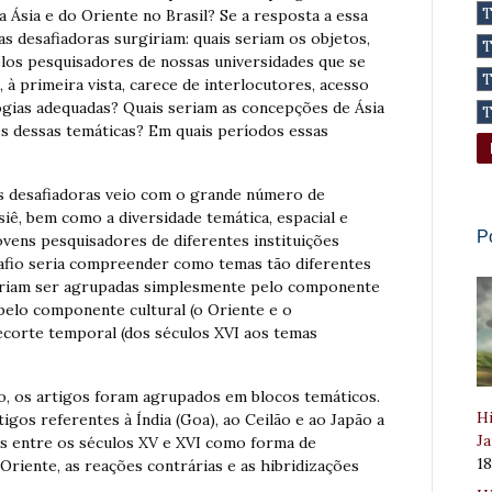
 Ásia e do Oriente no Brasil? Se a resposta a essa
s desafiadoras surgiriam: quais seriam os objetos,
los pesquisadores de nossas universidades que se
 primeira vista, carece de interlocutores, acesso
ogias adequadas? Quais seriam as concepções de Ásia
es dessas temáticas? Em quais períodos essas
s desafiadoras veio com o grande número de
ê, bem como a diversidade temática, espacial e
P
ovens pesquisadores de diferentes instituições
afio seria compreender como temas tão diferentes
deriam ser agrupadas simplesmente pelo componente
 pelo componente cultural (o Oriente e o
ecorte temporal (dos séculos XVI aos temas
, os artigos foram agrupados em blocos temáticos.
Hi
gos referentes à Índia (Goa), ao Ceilão e ao Japão a
Ja
as entre os séculos XV e XVI como forma de
1
riente, as reações contrárias e as hibridizações