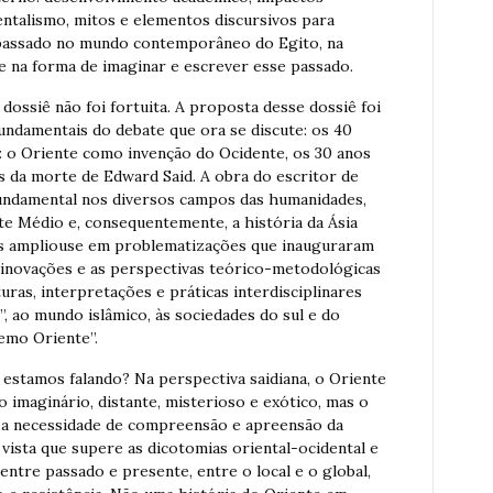
ientalismo, mitos e elementos discursivos para
passado no mundo contemporâneo do Egito, na
e na forma de imaginar e escrever esse passado.
dossiê não foi fortuita. A proposta desse dossiê foi
undamentais do debate que ora se discute: os 40
: o Oriente como invenção do Ocidente, os 30 anos
os da morte de Edward Said. A obra do escritor de
undamental nos diversos campos das humanidades,
te Médio e, consequentemente, a história da Ásia
as ampliouse em problematizações que inauguraram
 inovações e as perspectivas teórico-metodológicas
ras, interpretações e práticas interdisciplinares
”, ao mundo islâmico, às sociedades do sul e do
emo Oriente”.
ia estamos falando? Na perspectiva saidiana, o Oriente
imaginário, distante, misterioso e exótico, mas o
 a necessidade de compreensão e apreensão da
 vista que supere as dicotomias oriental-ocidental e
ntre passado e presente, entre o local e o global,