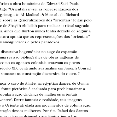
eórico a obra homônima de Edward Said. Paula
tigo “Orientalizar-se: as representações dos
Pilgrimage to Al-Madinah & Meccah, de Richard
se sobre as generalizações dos “orientais” feitas pelo
ce de Shaykh Abdullah para realizar o ritual sagrado
. Ainda que Burton nunca tenha deixado de seguir a
autora aponta que as representações dos “orientais”
as ambiguidades e pelos paradoxos.
 discursiva hegemônica no auge da expansão
uma revisão bibliográfica de obras inglesas de
como os agentes coloniais tratavam os povos
o século XIX, centrando sua análise em Joseph Conrad
o romance na construção discursiva do outro. J
nça: o caso de Almée, na egyptian dancer, de Gunnar
fonte pictórica é analisada para problematizar a
 popularização da dança de mulheres orientais
ntre”. Entre fantasia e realidade, tais imagens
 o Oriente atrelada aos movimentos de colonização,
tação dessas mulheres. Por fim, Rafael dos Santos
Eterno: desenvolvimento acadêmico, impactos