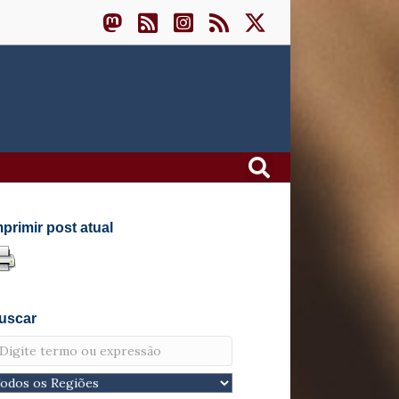
mprimir post atual
uscar