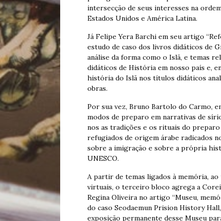
intersecção de seus interesses na ordem
Estados Unidos e América Latina.
Já Felipe Yera Barchi em seu artigo “Refe
estudo de caso dos livros didáticos de G
análise da forma como o Islã, e temas re
didáticos de História em nosso país e, en
história do Islã nos títulos didáticos ana
obras.
Por sua vez, Bruno Bartolo do Carmo, e
modos de preparo em narrativas de sírio
nos as tradições e os rituais do preparo
refugiados de origem árabe radicados n
sobre a imigração e sobre a própria his
UNESCO.
A partir de temas ligados à memória, ao 
virtuais, o terceiro bloco agrega a Corei
Regina Oliveira no artigo “Museu, memó
do caso Seodaemun Prision History Hall,
exposição permanente desse Museu para