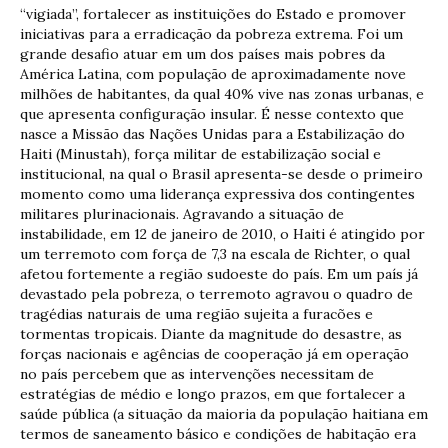
“vigiada”, fortalecer as instituições do Estado e promover
iniciativas para a erradicação da pobreza extrema. Foi um
grande desafio atuar em um dos países mais pobres da
América Latina, com população de aproximadamente nove
milhões de habitantes, da qual 40% vive nas zonas urbanas, e
que apresenta configuração insular. É nesse contexto que
nasce a Missão das Nações Unidas para a Estabilização do
Haiti (Minustah), força militar de estabilização social e
institucional, na qual o Brasil apresenta-se desde o primeiro
momento como uma liderança expressiva dos contingentes
militares plurinacionais. Agravando a situação de
instabilidade, em 12 de janeiro de 2010, o Haiti é atingido por
um terremoto com força de 7,3 na escala de Richter, o qual
afetou fortemente a região sudoeste do país. Em um país já
devastado pela pobreza, o terremoto agravou o quadro de
tragédias naturais de uma região sujeita a furacões e
tormentas tropicais. Diante da magnitude do desastre, as
forças nacionais e agências de cooperação já em operação
no país percebem que as intervenções necessitam de
estratégias de médio e longo prazos, em que fortalecer a
saúde pública (a situação da maioria da população haitiana em
termos de saneamento básico e condições de habitação era