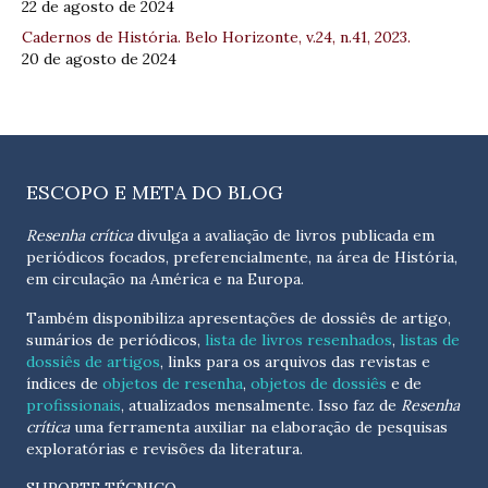
22 de agosto de 2024
Cadernos de História. Belo Horizonte, v.24, n.41, 2023.
20 de agosto de 2024
ESCOPO E META DO BLOG
Resenha crítica
divulga a avaliação de livros publicada em
periódicos focados, preferencialmente, na área de História,
em circulação na América e na Europa.
Também disponibiliza apresentações de dossiês de artigo,
sumários de periódicos,
lista de livros resenhados
,
listas de
dossiês de artigos
, links para os arquivos das revistas e
índices de
objetos de resenha
,
objetos de dossiês
e de
profissionais
, atualizados
mensalmente
. Isso faz de
Resenha
crítica
uma ferramenta auxiliar na elaboração de pesquisas
exploratórias e revisões da literatura.