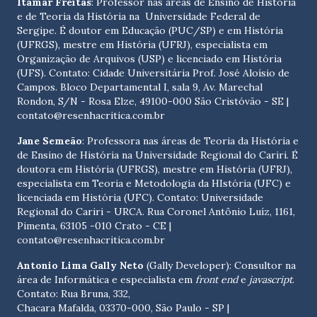
Itamar Freitas
: Professor nas áreas de Ensino de História
e de Teoria da História na Universidade Federal de
Sergipe. É doutor em Educação (PUC/SP) e em História
(UFRGS), mestre em História (UFRJ), especialista em
Organização de Arquivos (USP) e licenciado em História
(UFS). Contato:
Cidade Universitária Prof. José Aloísio de
Campos. Bloco Departamental I, sala 9, Av. Marechal
Rondon, S/N - Rosa Elze, 49100-000 São Cristóvão - SE
|
contato@resenhacritica.com.br
Jane Semeão
: Professora nas áreas de Teoria da História e
de Ensino de História na Universidade Regional do Cariri. É
doutora em História (UFRGS), mestre em História (UFRJ),
especialista em Teoria e Metodologia da HIstória (UFC) e
licenciada em História (UFC). Contato:
Universidade
Regional do Cariri - URCA. Rua Coronel Antônio Luíz, 1161,
Pimenta, 63105 -010 Crato - CE
|
contato@resenhacritica.com.br
Antonio Lima Gally Neto
(Gally Developer): Consultor na
área de Informática e especialista em
front end
e
javascript
.
Contato: Rua Bruna, 332,
Chacara Mafalda, 03370-000, São Paulo - SP |