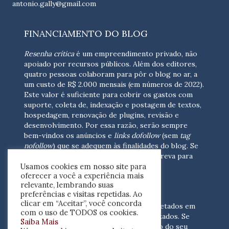
antonio.gally@gmail.com
FINANCIAMENTO DO BLOG
Resenha crítica
é um empreendimento privado, não
apoiado por recursos públicos. Além dos editores,
quatro pessoas colaboram para pôr o blog no ar, a
um custo de R$ 2.000 mensais (em números de 2022).
Este valor é suficiente para cobrir os gastos com
suporte, coleta de, indexação e postagem de textos,
hospedagem, renovação de plugins, revisão e
desenvolvimento.
Por essa razão, serão sempre
bem-vindos os anúncios e
links dofollow
(sem
tag
nofollow
) que se adequem às finalidades do blog. Se
você está interessado em colaborar,
escreva para
Usamos cookies em nosso site para
nós
(contato@resenhacritica.com.br)
oferecer a você a experiência mais
relevante, lembrando suas
FONTES E ACERVO
preferências e visitas repetidas. Ao
clicar em “Aceitar”, você concorda
As resenhas, dossiês e sumários são coletados em
com o uso de TODOS os cookies.
periódicos acadêmicos e sites especializados. Se
Saiba Mais
você tem interesse em divulgar o acervo do seu