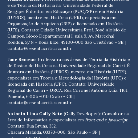
e de Teoria da História na Universidade Federal de
Sergipe. É doutor em Educação (PUC/SP) e em História
(UFRGS), mestre em História (UFRJ), especialista em
Organização de Arquivos (USP) e licenciado em História
(UFS). Contato:
Cidade Universitária Prof. José Aloísio de
Campos. Bloco Departamental I, sala 9, Av. Marechal
Rondon, S/N - Rosa Elze, 49100-000 São Cristóvão - SE
|
contato@resenhacritica.com.br
Jane Semeão
: Professora nas áreas de Teoria da História e
de Ensino de História na Universidade Regional do Cariri. É
doutora em História (UFRGS), mestre em História (UFRJ),
especialista em Teoria e Metodologia da HIstória (UFC) e
licenciada em História (UFC). Contato:
Universidade
Regional do Cariri - URCA. Rua Coronel Antônio Luíz, 1161,
Pimenta, 63105 -010 Crato - CE
|
contato@resenhacritica.com.br
Antonio Lima Gally Neto
(Gally Developer): Consultor na
área de Informática e especialista em
front end
e
javascript
.
Contato: Rua Bruna, 332,
Chacara Mafalda, 03370-000, São Paulo - SP |