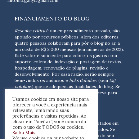
antonio.gally@gmail.com
FINANCIAMENTO DO BLOG
Resenha crítica
é um empreendimento privado, não
apoiado por recursos públicos. Além dos editores,
quatro pessoas colaboram para pôr o blog no ar, a
um custo de R$ 2.000 mensais (em números de 2022).
Este valor é suficiente para cobrir os gastos com
suporte, coleta de, indexação e postagem de textos,
hospedagem, renovação de plugins, revisão e
desenvolvimento.
Por essa razão, serão sempre
bem-vindos os anúncios e
links dofollow
(sem
tag
nofollow
) que se adequem às finalidades do blog. Se
você está interessado em colaborar,
escreva para
Usamos cookies em nosso site para
nós
(contato@resenhacritica.com.br)
oferecer a você a experiência mais
relevante, lembrando suas
FONTES E ACERVO
preferências e visitas repetidas. Ao
clicar em “Aceitar”, você concorda
As resenhas, dossiês e sumários são coletados em
com o uso de TODOS os cookies.
periódicos acadêmicos e sites especializados. Se
Saiba Mais
você tem interesse em divulgar o acervo do seu
We use cookies on our website to