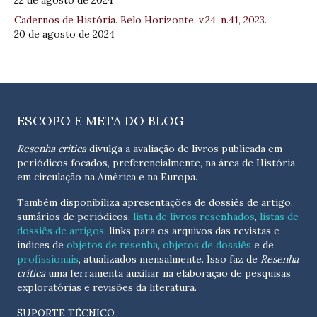
22 de agosto de 2024
Cadernos de História. Belo Horizonte, v.24, n.41, 2023.
20 de agosto de 2024
ESCOPO E META DO BLOG
Resenha crítica
divulga a avaliação de livros publicada em
periódicos focados, preferencialmente, na área de História,
em circulação na América e na Europa.
Também disponibiliza apresentações de dossiês de artigo,
sumários de periódicos,
lista de livros resenhados
,
listas de
dossiês de artigos
, links para os arquivos das revistas e
índices de
objetos de resenha
,
objetos de dossiês
e de
profissionais
, atualizados
mensalmente
. Isso faz de
Resenha
crítica
uma ferramenta auxiliar na elaboração de pesquisas
exploratórias e revisões da literatura.
SUPORTE TÉCNICO