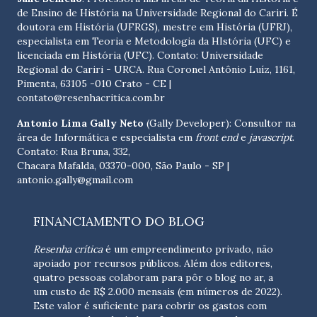
de Ensino de História na Universidade Regional do Cariri. É
doutora em História (UFRGS), mestre em História (UFRJ),
especialista em Teoria e Metodologia da HIstória (UFC) e
licenciada em História (UFC). Contato:
Universidade
Regional do Cariri - URCA. Rua Coronel Antônio Luíz, 1161,
Pimenta, 63105 -010 Crato - CE
|
contato@resenhacritica.com.br
Antonio Lima Gally Neto
(Gally Developer): Consultor na
área de Informática e especialista em
front end
e
javascript
.
Contato: Rua Bruna, 332,
Chacara Mafalda, 03370-000, São Paulo - SP |
antonio.gally@gmail.com
FINANCIAMENTO DO BLOG
Resenha crítica
é um empreendimento privado, não
apoiado por recursos públicos. Além dos editores,
quatro pessoas colaboram para pôr o blog no ar, a
um custo de R$ 2.000 mensais (em números de 2022).
Este valor é suficiente para cobrir os gastos com