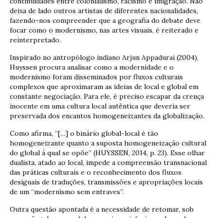
continuidades entre colonialismo, racismo e imigração. Não
deixa de lado outros artistas de diferentes nacionalidades,
fazendo-nos compreender que a geografia do debate deve
focar como o modernismo, nas artes visuais, é reiterado e
reinterpretado.
Inspirado no antropólogo indiano Arjun Appadurai (2004),
Huyssen procura analisar como a modernidade e o
modernismo foram disseminados por fluxos culturais
complexos que aproximaram as ideias de local e global em
constante negociação. Para ele, é preciso escapar da crença
inocente em uma cultura local autêntica que deveria ser
preservada dos encantos homogeneizantes da globalização.
Como afirma, “[…] o binário global-local é tão
homogeneizante quanto a suposta homogeneização cultural
do global à qual se opõe” (HUYSSEN, 2014, p. 23). Esse olhar
dualista, atado ao local, impede a compreensão transnacional
das práticas culturais e o reconhecimento dos fluxos
desiguais de traduções, transmissões e apropriações locais
de um “modernismo sem entraves”.
Outra questão apontada é a necessidade de retomar, sob