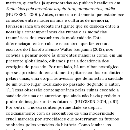
matizes, questões já apresentadas ao público brasileiro em
Seduzidos pela memória: arquitetura, monumentos, mídia
(HUYSSEN, 2000). Antes, como um entremeio que estabelece
conexões entre modernismos e culturas de memória,
Huyssen lança um debate instigante que se desloca entre a
nostalgia contemporâneas das ruínas e as memórias
traumáticas dos escombros da modernidade. Esta
diferenciação entre ruína e escombro, que faz eco aos
escritos do filósofo alemão Walter Benjamin (2012), nos
convida a pensar sobre às diferentes maneiras como, em um
presente globalizado, olhamos para a decadência dos
vestígios do passado. Por um lado, há um olhar nostálgico
que se aproxima do encantamento pitoresco dos românticos
pelas ruínas, uma utopia às avessas que demonstra a saudade
de um outro lugar localizado no passado. Segundo o autor,
“[…] essa obsessão contemporânea pelas ruínas esconde a
saudade de uma era anterior, que ainda não havia perdido o
poder de imaginar outros futuros” (HUYSSEN, 2014, p. 91).
Por outro, a nossa contemporaneidade se depara
cotidianamente com os escombros de uma modernidade
cruel, marcada por atrocidades que soterraram os futuros
sonhados pelos vencidos da história. Como lembra, os