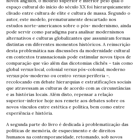
novos ângulos, o modelo superior e inferior pelo qual o
espaço cultural do início do século XX foi hierarquicamente
clivado entre cultura de elite e cultura de massa. Segundo o
autor, este modelo, prematuramente descartado nos
estudos norte-americanos sobre o pós- modernismo, ainda
pode servir como paradigma para analisar modernismos
alternativos e culturas globalizantes que assumiram formas
distintas em diferentes momentos históricos. A reinscrição
desta problemática nas discussões da modernidade cultural
em contextos transnacionais pode estimular novos tipos de
comparação que vão além das dicotomias clichês – tais como
global
versus
local, colonial
versus
pós-colonial, moderno
versus
pós-moderno ou centro
versus
periferia –,
recolocando em debate hierarquias e estratificações sociais
que atravessam as culturas de acordo com as circunstâncias
e as histórias locais. Além disto, repensar a relação
superior-inferior hoje nos remete aos debates sobre os
novos vínculos entre estética e política, bem como entre
experiência e história.
A segunda parte do livro é dedicada à problematização das
políticas de memória, de esquecimento e de direitos
humanos na contemporaneidade, retomando, sob novos