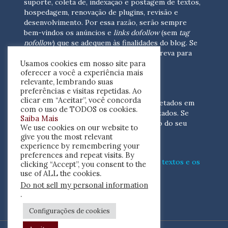
suporte, coleta de, indexação e postagem de textos,
hospedagem, renovação de plugins, revisão e
desenvolvimento.
Por essa razão, serão sempre
bem-vindos os anúncios e
links dofollow
(sem
tag
nofollow
) que se adequem às finalidades do blog. Se
você está interessado em colaborar,
escreva para
Usamos cookies em nosso site para
nós
(contato@resenhacritica.com.br)
oferecer a você a experiência mais
relevante, lembrando suas
FONTES E ACERVO
preferências e visitas repetidas. Ao
clicar em “Aceitar”, você concorda
As resenhas, dossiês e sumários são coletados em
com o uso de TODOS os cookies.
periódicos acadêmicos e sites especializados. Se
Saiba Mais
você tem interesse em divulgar o acervo do seu
We use cookies on our website to
periódico, escreva para nós
give you the most relevant
(contato@resenhacritica.com.br)
experience by remembering your
preferences and repeat visits. By
Conheça o
modo
como processamos os textos e os
clicking “Accept”, you consent to the
índices
disponibilizados neste blog.
use of ALL the cookies.
Do not sell my personal information
ISSN 2764-0302
.
Configurações de cookies