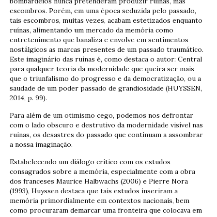
bombardeios nunca pretenderam produzir ruínas, mas
escombros. Porém, em uma época seduzida pelo passado,
tais escombros, muitas vezes, acabam estetizados enquanto
ruínas, alimentando um mercado da memória como
entretenimento que banaliza e envolve em sentimentos
nostálgicos as marcas presentes de um passado traumático.
Este imaginário das ruínas é, como destaca o autor: Central
para qualquer teoria da modernidade que queira ser mais
que o triunfalismo do progresso e da democratização, ou a
saudade de um poder passado de grandiosidade (HUYSSEN,
2014, p. 99).
Para além de um otimismo cego, podemos nos defrontar
com o lado obscuro e destrutivo da modernidade visível nas
ruínas, os desastres do passado que continuam a assombrar
a nossa imaginação.
Estabelecendo um diálogo crítico com os estudos
consagrados sobre a memória, especialmente com a obra
dos franceses Maurice Halbwachs (2006) e Pierre Nora
(1993), Huyssen destaca que tais estudos inseriram a
memória primordialmente em contextos nacionais, bem
como procuraram demarcar uma fronteira que colocava em