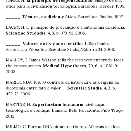
JONAS, H.
El principio de responsabilidad
: ensayo de una
ética para la civilización tecnológica. Barcelona: Herder, 1995.
_____.
Técnica, medicina y ética.
Barcelona: Paidós, 1997.
LACEY, H. O princípio de precaução e a autonomia da ciência.
Scientiae Stududia
, 4, 3, p. 373-92, 2006.
_____.
Valores e atividade científica
1.
São Paulo:
Associação Filosófica Scientiae Studia/Editora 34, 2008.
MALLOY, J. James Watson tells the inconvenient truth: faces
the consequences.
Medical Hypotheses,
70, 6, p. 1081-91,
2008.
MARICONDA, P. R. O controle da natureza e as origens da
dicotomia entre fato e valor.
Scientiae Studia
, 4, 3, p.
453-72, 2006.
MARTINS, H.
Experimetum humanum
: civilização
tecnológica e condição humana. Belo Horizonte: Fino Traço,
2012.
MILMO, C. Fury at DNA pioneer’s theory: Africans are less