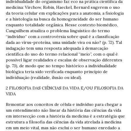
individualidade do organismo faz eco na prática científica da
medicina: Virchow, Robin, Haeckel, Bernard sugerem o uso
da teoria celular em explicações para a anatomia, a fisiologia
e a histologia na busca da homogeneidade do ser humano
enquanto totalidade orgânica. Nesse contexto biomédico,
Canguilhem atualiza o problema linguístico do termo
“indivíduo” com a controvérsia sobre qual é a classificação
dada ao vírus-proteína, uma unidade viva ou não? (p. 72). Tal
indagação tem uma resposta adequada à demarcação
científica do uso do termo relacional “meio”, com o qual é
possível ligar realidades e escalas de observação diferentes
(p. 73), de modo que no tempo histórico a individualidade
biológica teria sido verificada enquanto princípio de
individuação (realidade, ilusão ou ideal).
2 FILOSOFIA DAS CIÊNCIAS DA VIDA E/OU FILOSOFIA DA
VIDA
Remontar aos conceitos de célula e indivíduo para chegar a
um entendimento não linear da história das ciências da vida
em intersecção com a história da medicina é a estratégia que
estrutura a filosofia das ciências da vida atrelada à medicina
em um meio vital, mas não exclui o ser humano enredado a