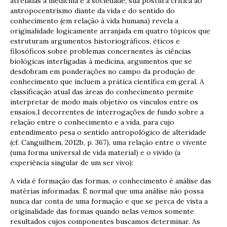
atreladas à medicina e à sociedade; sua postura crítica ao
antropocentrismo diante da vida e do sentido do
conhecimento (em relação à vida humana) revela a
originalidade logicamente arranjada em quatro tópicos que
estruturam argumentos historiográficos, éticos e
filosóficos sobre problemas concernentes às ciências
biológicas interligadas à medicina, argumentos que se
desdobram em ponderações no campo da produção de
conhecimento que incluem a prática científica em geral. A
classificação atual das áreas do conhecimento permite
interpretar de modo mais objetivo os vínculos entre os
ensaios,1 decorrentes de interrogações de fundo sobre a
relação entre o conhecimento e a vida, para cujo
entendimento pesa o sentido antropológico de alteridade
(cf. Canguilhem, 2012b, p. 367), uma relação entre o vivente
(uma forma universal de vida material) e o vivido (a
experiência singular de um ser vivo):
A vida é formação das formas, o conhecimento é análise das
matérias informadas. É normal que uma análise não possa
nunca dar conta de uma formação e que se perca de vista a
originalidade das formas quando nelas vemos somente
resultados cujos componentes buscamos determinar. As