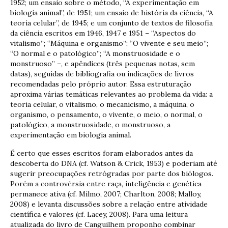
1952; um ensaio sobre o método, “A experimentação em
biologia animal”, de 1951; um ensaio de história da ciência, “A
teoria celular”, de 1945; e um conjunto de textos de filosofia
da ciência escritos em 1946, 1947 e 1951 – “Aspectos do
vitalismo”; “Máquina e organismo”; “O vivente e seu meio”;
“O normal e o patológico”; “A monstruosidade e o
monstruoso” –, e apêndices (três pequenas notas, sem
datas), seguidas de bibliografia ou indicações de livros
recomendadas pelo próprio autor. Essa estruturação
aproxima várias temáticas relevantes ao problema da vida: a
teoria celular, o vitalismo, o mecanicismo, a máquina, o
organismo, o pensamento, o vivente, o meio, o normal, o
patológico, a monstruosidade, o monstruoso, a
experimentação em biologia animal.
É certo que esses escritos foram elaborados antes da
descoberta do DNA (cf. Watson & Crick, 1953) e poderiam até
sugerir preocupações retrógradas por parte dos biólogos.
Porém a controvérsia entre raça, inteligência e genética
permanece ativa (cf. Milmo, 2007; Charlton, 2008; Malloy,
2008) e levanta discussões sobre a relação entre atividade
científica e valores (cf. Lacey, 2008). Para uma leitura
atualizada do livro de Canguilhem proponho combinar