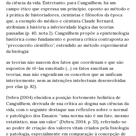
da ciência da vida. Entretanto, para Canguilhem, há um
campo ético que expressa um princípio, oposto ao método e
à prática de historiadores, cientistas e filósofos da época
que, a exemplo do médico e cientista Claude Bernard,
atribuíam à história a inferioridade lógica das teorias
passadas (p. 40, nota 2). Canguilhem propõe a epistemologia
histórica como fundamento e postura crítica contraposta ao
“preconceito científico”, estendido ao método experimental
da biologia:
as teorias não nascem dos fatos que coordenam e que são
supostos de tê-las suscitado (…) os fatos suscitam as
teorias, mas não engendram os conceitos que as unificam
interiormente, nem as intenções intelectuais desenvolvidas
por elas (p. 82).
Debru (2004) elucidou a posição fortemente holística de
Canguilhem, derivada de sua crítica ao dogma nas ciências da
vida, com o seguinte destaque nas reflexões sobre o normal
e patológico dos Ensaios: “uma norma não é um fato, mesmo
estatístico, mas um valor” (Debru, 2004, p. 33), referindo-se
ao poder de criação dos valores vitais criados pela fisiologia
e patologia, especialmente em comparação à concepção de