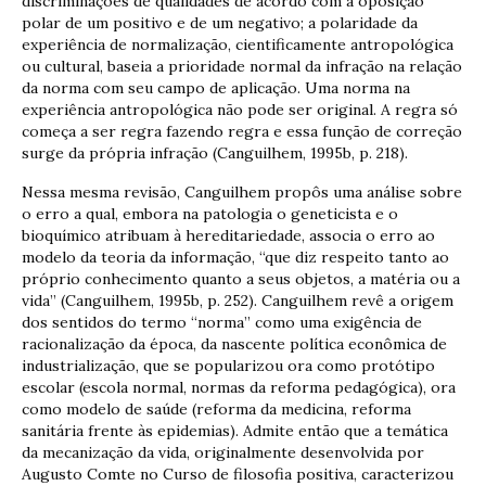
discriminações de qualidades de acordo com a oposição
polar de um positivo e de um negativo; a polaridade da
experiência de normalização, cientificamente antropológica
ou cultural, baseia a prioridade normal da infração na relação
da norma com seu campo de aplicação. Uma norma na
experiência antropológica não pode ser original. A regra só
começa a ser regra fazendo regra e essa função de correção
surge da própria infração (Canguilhem, 1995b, p. 218).
Nessa mesma revisão, Canguilhem propôs uma análise sobre
o erro a qual, embora na patologia o geneticista e o
bioquímico atribuam à hereditariedade, associa o erro ao
modelo da teoria da informação, “que diz respeito tanto ao
próprio conhecimento quanto a seus objetos, a matéria ou a
vida” (Canguilhem, 1995b, p. 252). Canguilhem revê a origem
dos sentidos do termo “norma” como uma exigência de
racionalização da época, da nascente política econômica de
industrialização, que se popularizou ora como protótipo
escolar (escola normal, normas da reforma pedagógica), ora
como modelo de saúde (reforma da medicina, reforma
sanitária frente às epidemias). Admite então que a temática
da mecanização da vida, originalmente desenvolvida por
Augusto Comte no Curso de filosofia positiva, caracterizou