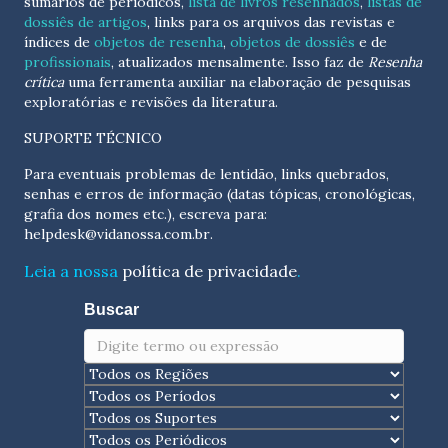
sumários de periódicos,
lista de livros resenhados
,
listas de
dossiês de artigos
, links para os arquivos das revistas e
índices de
objetos de resenha
,
objetos de dossiês
e de
profissionais
, atualizados
mensalmente
. Isso faz de
Resenha
crítica
uma ferramenta auxiliar na elaboração de pesquisas
exploratórias e revisões da literatura.
SUPORTE TÉCNICO
Para eventuais problemas de lentidão, links quebrados,
senhas e erros de informação (datas tópicas, cronológicas,
grafia dos nomes etc.), escreva para:
helpdesk@vidanossa.com.br
.
Leia a nossa
política de privacidade
.
Buscar