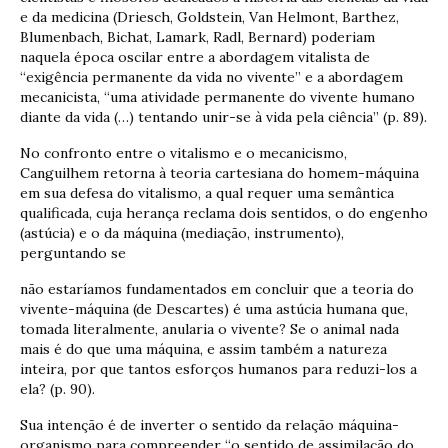
e da medicina (Driesch, Goldstein, Van Helmont, Barthez,
Blumenbach, Bichat, Lamark, Radl, Bernard) poderiam
naquela época oscilar entre a abordagem vitalista de
“exigência permanente da vida no vivente” e a abordagem
mecanicista, “uma atividade permanente do vivente humano
diante da vida (…) tentando unir-se à vida pela ciência” (p. 89).
No confronto entre o vitalismo e o mecanicismo,
Canguilhem retorna à teoria cartesiana do homem-máquina
em sua defesa do vitalismo, a qual requer uma semântica
qualificada, cuja herança reclama dois sentidos, o do engenho
(astúcia) e o da máquina (mediação, instrumento),
perguntando se
não estaríamos fundamentados em concluir que a teoria do
vivente-máquina (de Descartes) é uma astúcia humana que,
tomada literalmente, anularia o vivente? Se o animal nada
mais é do que uma máquina, e assim também a natureza
inteira, por que tantos esforços humanos para reduzi-los a
ela? (p. 90).
Sua intenção é de inverter o sentido da relação máquina-
organismo para compreender “o sentido de assimilação do