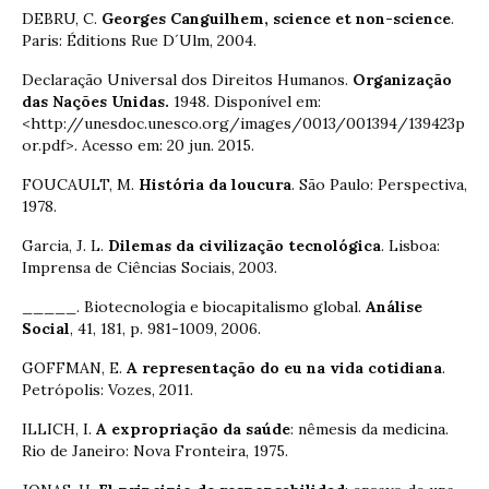
DEBRU, C.
Georges Canguilhem, science et non-science
.
Paris: Éditions Rue D´Ulm, 2004.
Declaração Universal dos Direitos Humanos.
Organização
das Nações Unidas.
1948. Disponível em:
<http://unesdoc.unesco.org/images/0013/001394/139423p
or.pdf>. Acesso em: 20 jun. 2015.
FOUCAULT, M.
História da loucura
. São Paulo: Perspectiva,
1978.
Garcia, J. L.
Dilemas da civilização tecnológica
. Lisboa:
Imprensa de Ciências Sociais, 2003.
_____. Biotecnologia e biocapitalismo global.
Análise
Social
, 41, 181, p. 981-1009, 2006.
GOFFMAN, E.
A representação do eu na vida cotidiana
.
Petrópolis: Vozes, 2011.
ILLICH, I.
A expropriação da saúde
: nêmesis da medicina.
Rio de Janeiro: Nova Fronteira, 1975.