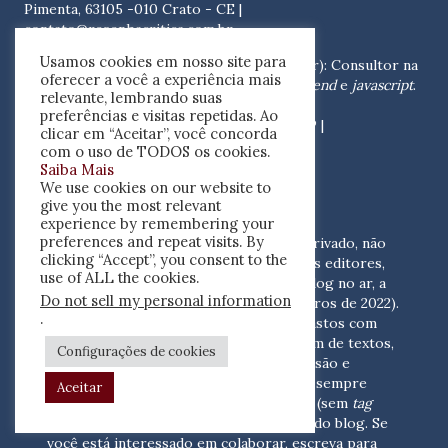
Pimenta, 63105 -010 Crato - CE
|
contato@resenhacritica.com.br
Usamos cookies em nosso site para
Antonio Lima Gally Neto
(Gally Developer): Consultor na
oferecer a você a experiência mais
área de Informática e especialista em
front end
e
javascript
.
relevante, lembrando suas
Contato: Rua Bruna, 332,
preferências e visitas repetidas. Ao
Chacara Mafalda, 03370-000, São Paulo - SP |
clicar em “Aceitar”, você concorda
antonio.gally@gmail.com
com o uso de TODOS os cookies.
Saiba Mais
We use cookies on our website to
FINANCIAMENTO DO BLOG
give you the most relevant
experience by remembering your
preferences and repeat visits. By
Resenha crítica
é um empreendimento privado, não
clicking “Accept”, you consent to the
apoiado por recursos públicos. Além dos editores,
use of ALL the cookies.
quatro pessoas colaboram para pôr o blog no ar, a
Do not sell my personal information
um custo de R$ 2.000 mensais (em números de 2022).
.
Este valor é suficiente para cobrir os gastos com
suporte, coleta de, indexação e postagem de textos,
Configurações de cookies
hospedagem, renovação de plugins, revisão e
desenvolvimento.
Por essa razão, serão sempre
Aceitar
bem-vindos os anúncios e
links dofollow
(sem
tag
nofollow
) que se adequem às finalidades do blog. Se
você está interessado em colaborar,
escreva para