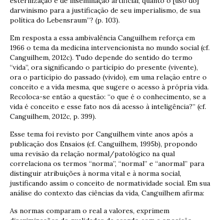
esterilização e de inseminação artificial, quanto o [uso do]
darwinismo para a justificação de seu imperialismo, de sua
política do Lebensraum”? (p. 103).
Em resposta a essa ambivalência Canguilhem reforça em
1966 o tema da medicina intervencionista no mundo social (cf.
Canguilhem, 2012c). Tudo depende do sentido do termo
“vida”, ora significando o particípio do presente (vivente),
ora o particípio do passado (vivido), em uma relação entre o
conceito e a vida mesma, que sugere o acesso à própria vida.
Recoloca-se então a questão: “o que é o conhecimento, se a
vida é conceito e esse fato nos dá acesso à inteligência?” (cf.
Canguilhem, 2012c, p. 399).
Esse tema foi revisto por Canguilhem vinte anos após a
publicação dos Ensaios (cf. Canguilhem, 1995b), propondo
uma revisão da relação normal/patológico na qual
correlaciona os termos “norma”, “normal” e “anormal” para
distinguir atribuições à norma vital e à norma social,
justificando assim o conceito de normatividade social. Em sua
análise do contexto das ciências da vida, Canguilhem afirma:
As normas comparam o real a valores, exprimem