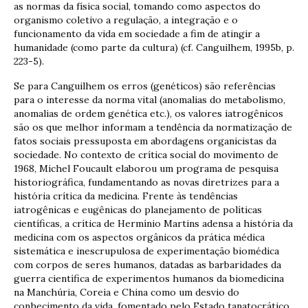
as normas da física social, tomando como aspectos do
organismo coletivo a regulação, a integração e o
funcionamento da vida em sociedade a fim de atingir a
humanidade (como parte da cultura) (cf. Canguilhem, 1995b, p.
223-5).
Se para Canguilhem os erros (genéticos) são referências
para o interesse da norma vital (anomalias do metabolismo,
anomalias de ordem genética etc.), os valores iatrogênicos
são os que melhor informam a tendência da normatização de
fatos sociais pressuposta em abordagens organicistas da
sociedade. No contexto de crítica social do movimento de
1968, Michel Foucault elaborou um programa de pesquisa
historiográfica, fundamentando as novas diretrizes para a
história crítica da medicina. Frente às tendências
iatrogênicas e eugênicas do planejamento de políticas
científicas, a crítica de Hermínio Martins adensa a história da
medicina com os aspectos orgânicos da prática médica
sistemática e inescrupulosa de experimentação biomédica
com corpos de seres humanos, datadas as barbaridades da
guerra científica de experimentos humanos da biomedicina
na Manchúria, Coreia e China como um desvio do
conhecimento da vida, fomentado pelo Estado tanatocrático