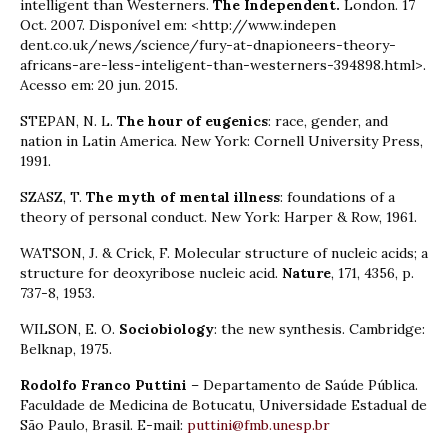
intelligent than Westerners.
The Independent.
London. 17
Oct. 2007. Disponível em: <http://www.indepen
dent.co.uk/news/science/fury-at-dnapioneers-theory-
africans-are-less-inteligent-than-westerners-394898.html>.
Acesso em: 20 jun. 2015.
STEPAN, N. L.
The hour of eugenics
: race, gender, and
nation in Latin America. New York: Cornell University Press,
1991.
SZASZ, T.
The myth of mental illness
: foundations of a
theory of personal conduct. New York: Harper & Row, 1961.
WATSON, J. & Crick, F. Molecular structure of nucleic acids; a
structure for deoxyribose nucleic acid.
Nature
, 171, 4356, p.
737-8, 1953.
WILSON, E. O.
Sociobiology
: the new synthesis. Cambridge:
Belknap, 1975.
Rodolfo Franco Puttini
– Departamento de Saúde Pública.
Faculdade de Medicina de Botucatu, Universidade Estadual de
São Paulo, Brasil. E-mail:
puttini@fmb.unesp.br