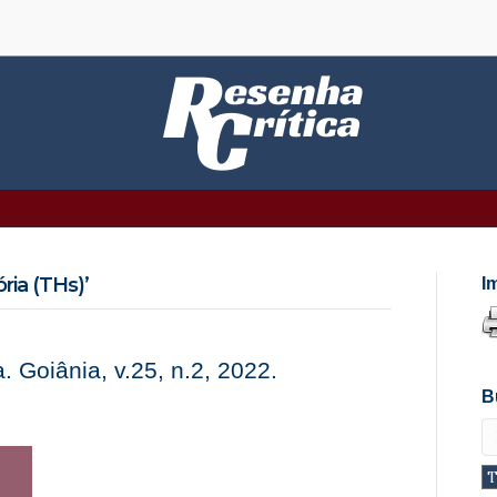
ria (THs)’
I
. Goiânia, v.25, n.2, 2022.
B