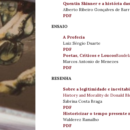
Quentin Skinner e a história das
Alberto Ribeiro Gonçalves de Bar
PDF
ENSAIO
A Profecia
Luiz Sérgio Duarte
PDF
Poetas, Críticos e Loucos
Baudel
Marcos Antonio de Menezes
PDF
RESENHA
Sobre a legitimidade e inevitab
History and Morality de Donald B
Sabrina Costa Braga
PDF
Historicizar o tempo presente n
Walderez Ramalho
PDF