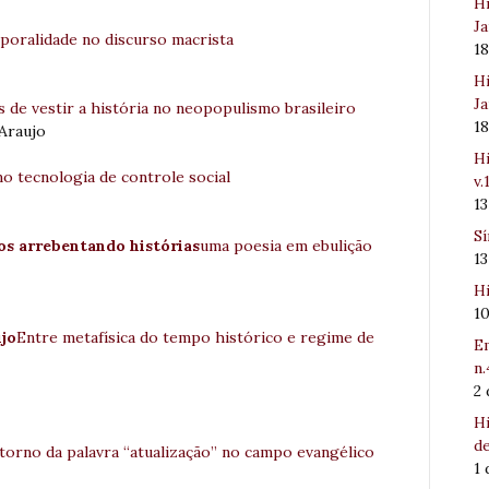
Hi
Ja
mporalidade no discurso macrista
1
Hi
Ja
 de vestir a história no neopopulismo brasileiro
1
 Araujo
Hi
 tecnologia de controle social
v.
1
Sí
os arrebentando histórias
uma poesia em ebulição
1
Hi
1
újo
Entre metafísica do tempo histórico e regime de
Em
n.
2
Hi
de
torno da palavra “atualização” no campo evangélico
1