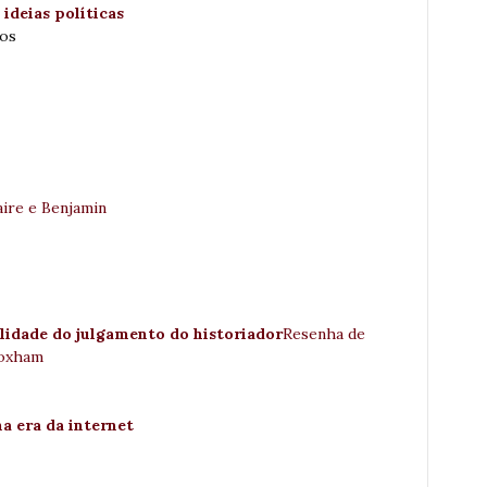
 ideias políticas
ros
aire e Benjamin
ilidade do julgamento do historiador
Resenha de
loxham
a era da internet