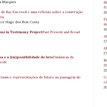
a Marques
Hi
Fu
 de Ray Kurzweil e uma reflexão sobre a construção
31
ria
Fr
ítor Hugo dos Reis Costa
Hi
3
ons in Testimony Project
Past Present and Broad
Al
27
Al
27
a e a (im)possibilidade do luto
Dinâmicas da
Re
trofe
20
22
Ca
ectuais e representações do futuro na passagem do
v.
2