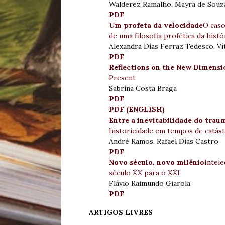
Walderez Ramalho, Mayra de Souz
PDF
Um profeta da velocidade
O caso
de uma filosofia profética da histó
Alexandra Dias Ferraz Tedesco, V
PDF
Reflections on the New Dimensi
Present
Sabrina Costa Braga
PDF
PDF (ENGLISH)
Entre a inevitabilidade do traum
historicidade em tempos de catás
André Ramos, Rafael Dias Castro
PDF
Novo século, novo milênio
Intel
século XX para o XXI
Flávio Raimundo Giarola
PDF
ARTIGOS LIVRES