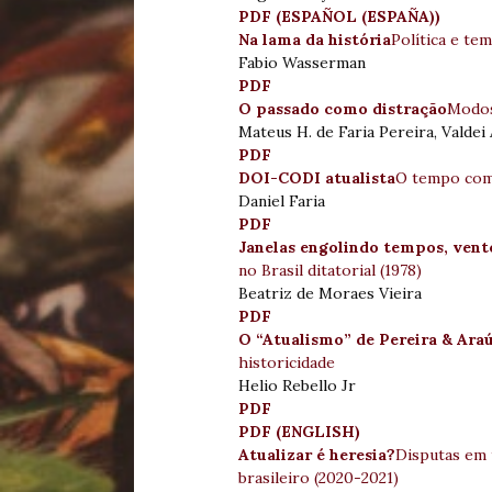
PDF (ESPAÑOL (ESPAÑA))
Na lama da história
Política e te
Fabio Wasserman
PDF
O passado como distração
Modos
Mateus H. de Faria Pereira, Valdei
PDF
DOI-CODI atualista
O tempo como
Daniel Faria
PDF
Janelas engolindo tempos, vent
no Brasil ditatorial (1978)
Beatriz de Moraes Vieira
PDF
O “Atualismo” de Pereira & Ara
historicidade
Helio Rebello Jr
PDF
PDF (ENGLISH)
Atualizar é heresia?
Disputas em 
brasileiro (2020-2021)