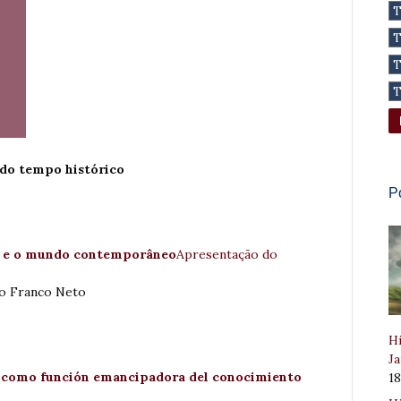
do tempo histórico
P
o e o mundo contemporâneo
Apresentação do
ro Franco Neto
Hi
Ja
a como función emancipadora del conocimiento
1