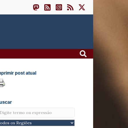
mprimir post atual
uscar