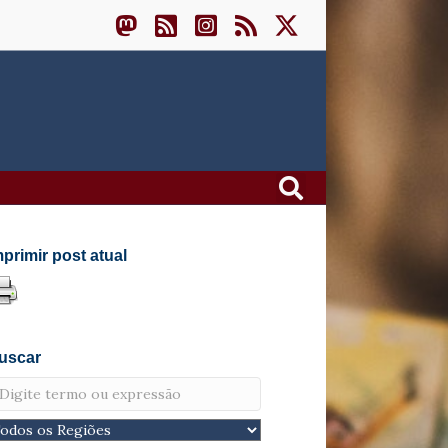
mprimir post atual
uscar