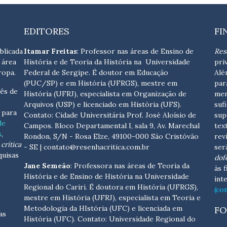
EDITORES
FI
blicada
Itamar Freitas
: Professor nas áreas de Ensino de
Res
 área
História e de Teoria da História na Universidade
pri
ropa.
Federal de Sergipe. É doutor em Educação
Alé
(PUC/SP) e em História (UFRGS), mestre em
par
ês de
História (UFRJ), especialista em Organização de
men
Arquivos (USP) e licenciado em História (UFS).
suf
s para
Contato:
Cidade Universitária Prof. José Aloísio de
sup
de
Campos. Bloco Departamental I, sala 9, Av. Marechal
tex
s
,
Rondon, S/N - Rosa Elze, 49100-000 São Cristóvão
rev
crítica
- SE
| contato@resenhacritica.com.br
ser
quisas
dof
Jane Semeão
: Professora nas áreas de Teoria da
às 
História e de Ensino de História na Universidade
int
Regional do Cariri. É doutora em História (UFRGS),
(co
mestre em História (UFRJ), especialista em Teoria e
Metodologia da HIstória (UFC) e licenciada em
FO
as
História (UFC). Contato:
Universidade Regional do