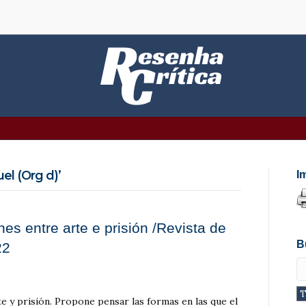
l (Org d)’
I
nes entre arte e prisión /Revista de
B
22
e y prisión. Propone pensar las formas en las que el