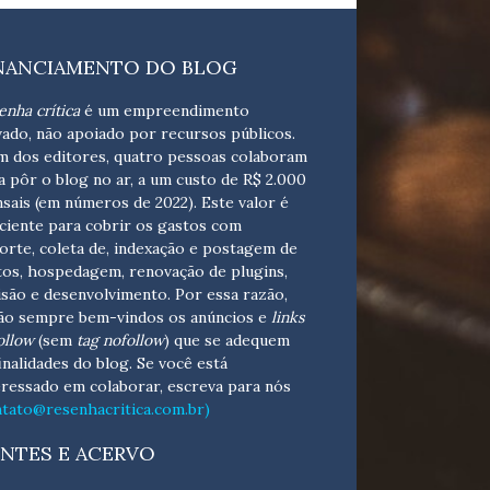
NANCIAMENTO DO BLOG
enha crítica
é um empreendimento
vado, não apoiado por recursos públicos.
m dos editores, quatro pessoas colaboram
a pôr o blog no ar, a um custo de R$ 2.000
sais (em números de 2022). Este valor é
iciente para cobrir os gastos com
orte, coleta de, indexação e postagem de
tos, hospedagem, renovação de plugins,
isão e desenvolvimento.
Por essa razão,
ão sempre bem-vindos os anúncios e
links
ollow
(sem
tag nofollow
) que se adequem
finalidades do blog. Se você está
eressado em colaborar,
escreva para nós
ntato@resenhacritica.com.br)
NTES E ACERVO