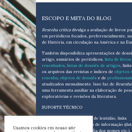
ESCOPO E META DO BLOG
Resenha crítica
divulga a avaliação de livros pu
em periódicos focados, preferencialmente, na
de História, em circulação na América e na Eu
Também disponibiliza apresentações de dossi
artigo, sumários de periódicos,
lista de livros
resenhados
,
listas de dossiês de artigos
, link
os arquivos das revistas e índices de
objetos 
resenha
,
objetos de dossiês
e de
profissionai
atualizados
mensalmente
. Isso faz de
Resenha 
uma ferramenta auxiliar na elaboração de pes
exploratórias e revisões da literatura.
SUPORTE TÉCNICO
Para eventuais problemas de lentidão, links
quebrados, senhas e erros de informação (dat
Usamos cookies em nosso site
tópicas, cronológicas, grafia dos nomes etc.),