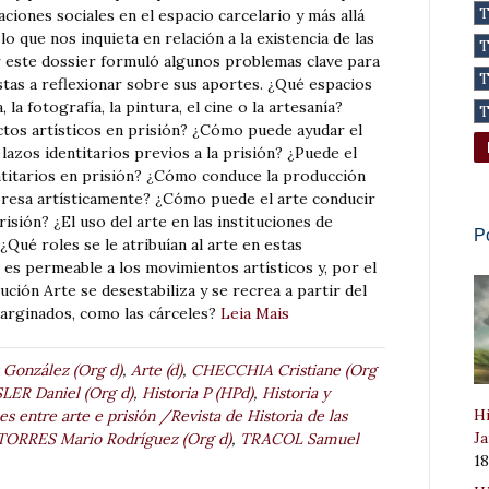
ciones sociales en el espacio carcelario y más allá
o que nos inquieta en relación a la existencia de las
r este dossier formuló algunos problemas clave para
istas a reflexionar sobre sus aportes. ¿Qué espacios
 la fotografía, la pintura, el cine o la artesanía?
tos artísticos en prisión? ¿Cómo puede ayudar el
lazos identitarios previos a la prisión? ¿Puede el
ntitarios en prisión? ¿Cómo conduce la producción
xpresa artísticamente? ¿Cómo puede el arte conducir
prisión? ¿El uso del arte en las instituciones de
P
¿Qué roles se le atribuían al arte en estas
 es permeable a los movimientos artísticos y, por el
ución Arte se desestabiliza y se recrea a partir del
marginados, como las cárceles?
Leia Mais
 González (Org d)
,
Arte (d)
,
CHECCHIA Cristiane (Org
LER Daniel (Org d)
,
Historia P (HPd)
,
Historia y
Hi
s entre arte e prisión /Revista de Historia de las
Ja
TORRES Mario Rodríguez (Org d)
,
TRACOL Samuel
1