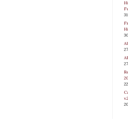
Hi
Fu
31
Fr
Hi
3
Al
27
Al
27
Re
20
22
Ca
v.
2