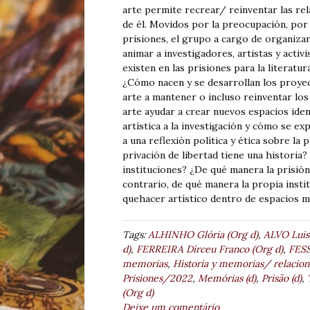
arte permite recrear/ reinventar las rela
de él. Movidos por la preocupación, por l
prisiones, el grupo a cargo de organiza
animar a investigadores, artistas y activ
existen en las prisiones para la literatura,
¿Cómo nacen y se desarrollan los proyec
arte a mantener o incluso reinventar los 
arte ayudar a crear nuevos espacios ide
artística a la investigación y cómo se e
a una reflexión política y ética sobre la 
privación de libertad tiene una historia? 
instituciones? ¿De qué manera la prisión
contrario, de qué manera la propia instit
quehacer artístico dentro de espacios 
Tags:
ALHINHO Glória (Org d)
,
ALVO Luis
d)
,
FERREIRA Dirceu Franco (Org d)
,
FESS
memorias
,
Historia y memorias/ relacione
Prisiones/2022
,
Memórias (d)
,
Prisão (d)
,
(Org d)
Deixe um comentário