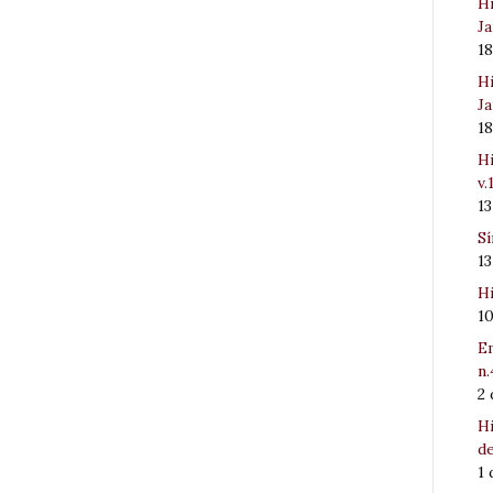
Hi
Ja
1
Hi
Ja
1
Hi
v.
1
Sí
1
Hi
1
Em
n.
2
Hi
de
1