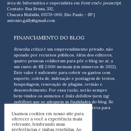
área de Informática e especialista em
front end
e
javascript
.
Contato: Rua Bruna, 332,
Chacara Mafalda, 03370-000, São Paulo - SP |
antonio.gally@gmail.com
FINANCIAMENTO DO BLOG
Resenha crítica
é um empreendimento privado, não
apoiado por recursos públicos. Além dos editores,
quatro pessoas colaboram para pôr o blog no ar, a
um custo de R$ 2.000 mensais (em números de 2022).
Este valor é suficiente para cobrir os gastos com
suporte, coleta de, indexação e postagem de textos,
hospedagem, renovação de plugins, revisão e
desenvolvimento.
Por essa razão, serão sempre
bem-vindos os anúncios e
links dofollow
(sem
tag
nofollow
) que se adequem às finalidades do blog. Se
você está interessado em colaborar,
escreva para
Usamos cookies em nosso site para
nós
(contato@resenhacritica.com.br)
oferecer a você a experiência mais
relevante, lembrando suas
FONTES E ACERVO
preferências e visitas repetidas. Ao