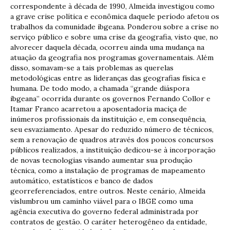
correspondente à década de 1990, Almeida investigou como
a grave crise política e econômica daquele período afetou os
trabalhos da comunidade ibgeana. Ponderou sobre a crise no
serviço público e sobre uma crise da geografia, visto que, no
alvorecer daquela década, ocorreu ainda uma mudança na
atuação da geografia nos programas governamentais. Além
disso, somavam-se a tais problemas as querelas
metodológicas entre as lideranças das geografias física e
humana. De todo modo, a chamada “grande diáspora
ibgeana” ocorrida durante os governos Fernando Collor e
Itamar Franco acarretou a aposentadoria maciça de
inúmeros profissionais da instituição e, em consequência,
seu esvaziamento. Apesar do reduzido número de técnicos,
sem a renovação de quadros através dos poucos concursos
públicos realizados, a instituição dedicou-se à incorporação
de novas tecnologias visando aumentar sua produção
técnica, como a instalação de programas de mapeamento
automático, estatísticos e banco de dados
georreferenciados, entre outros. Neste cenário, Almeida
vislumbrou um caminho viável para o IBGE como uma
agência executiva do governo federal administrada por
contratos de gestão. O caráter heterogêneo da entidade,