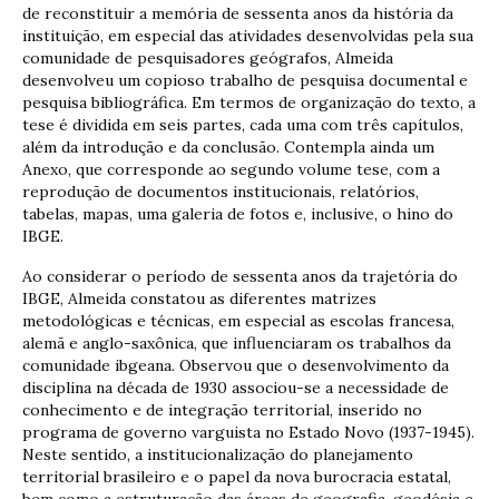
de reconstituir a memória de sessenta anos da história da
instituição, em especial das atividades desenvolvidas pela sua
comunidade de pesquisadores geógrafos, Almeida
desenvolveu um copioso trabalho de pesquisa documental e
pesquisa bibliográfica. Em termos de organização do texto, a
tese é dividida em seis partes, cada uma com três capítulos,
além da introdução e da conclusão. Contempla ainda um
Anexo, que corresponde ao segundo volume tese, com a
reprodução de documentos institucionais, relatórios,
tabelas, mapas, uma galeria de fotos e, inclusive, o hino do
IBGE.
Ao considerar o período de sessenta anos da trajetória do
IBGE, Almeida constatou as diferentes matrizes
metodológicas e técnicas, em especial as escolas francesa,
alemã e anglo-saxônica, que influenciaram os trabalhos da
comunidade ibgeana. Observou que o desenvolvimento da
disciplina na década de 1930 associou-se a necessidade de
conhecimento e de integração territorial, inserido no
programa de governo varguista no Estado Novo (1937-1945).
Neste sentido, a institucionalização do planejamento
territorial brasileiro e o papel da nova burocracia estatal,
bem como a estruturação das áreas de geografia, geodésia e