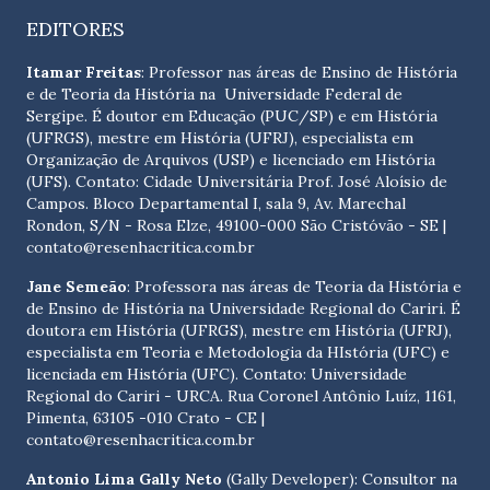
EDITORES
Itamar Freitas
: Professor nas áreas de Ensino de História
e de Teoria da História na Universidade Federal de
Sergipe. É doutor em Educação (PUC/SP) e em História
(UFRGS), mestre em História (UFRJ), especialista em
Organização de Arquivos (USP) e licenciado em História
(UFS). Contato:
Cidade Universitária Prof. José Aloísio de
Campos. Bloco Departamental I, sala 9, Av. Marechal
Rondon, S/N - Rosa Elze, 49100-000 São Cristóvão - SE
|
contato@resenhacritica.com.br
Jane Semeão
: Professora nas áreas de Teoria da História e
de Ensino de História na Universidade Regional do Cariri. É
doutora em História (UFRGS), mestre em História (UFRJ),
especialista em Teoria e Metodologia da HIstória (UFC) e
licenciada em História (UFC). Contato:
Universidade
Regional do Cariri - URCA. Rua Coronel Antônio Luíz, 1161,
Pimenta, 63105 -010 Crato - CE
|
contato@resenhacritica.com.br
Antonio Lima Gally Neto
(Gally Developer): Consultor na