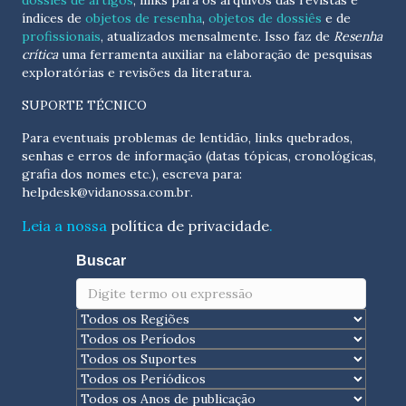
dossiês de artigos
, links para os arquivos das revistas e
índices de
objetos de resenha
,
objetos de dossiês
e de
profissionais
, atualizados
mensalmente
. Isso faz de
Resenha
crítica
uma ferramenta auxiliar na elaboração de pesquisas
exploratórias e revisões da literatura.
SUPORTE TÉCNICO
Para eventuais problemas de lentidão, links quebrados,
senhas e erros de informação (datas tópicas, cronológicas,
grafia dos nomes etc.), escreva para:
helpdesk@vidanossa.com.br
.
Leia a nossa
política de privacidade
.
Buscar