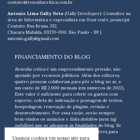
contato@resenhacritica.com.br
Antonio Lima Gally Neto
(Gally Developer): Consultor na
área de Informática e especialista em
front end
e
javascript
.
Contato: Rua Bruna, 332,
Chacara Mafalda, 03370-000, São Paulo - SP |
antonio.gally@gmail.com
FINANCIAMENTO DO BLOG
Resenha crítica
é um empreendimento privado, não
apoiado por recursos públicos. Além dos editores,
quatro pessoas colaboram para pôr o blog no ar, a
um custo de R$ 2.000 mensais (em números de 2022).
Este valor é suficiente para cobrir os gastos com
suporte, coleta de, indexação e postagem de textos,
hospedagem, renovação de plugins, revisão e
desenvolvimento.
Por essa razão, serão sempre
bem-vindos os anúncios e
links dofollow
(sem
tag
nofollow
) que se adequem às finalidades do blog. Se
você está interessado em colaborar,
escreva para
Usamos cookies em nosso site para
nós
(contato@resenhacritica.com.br)