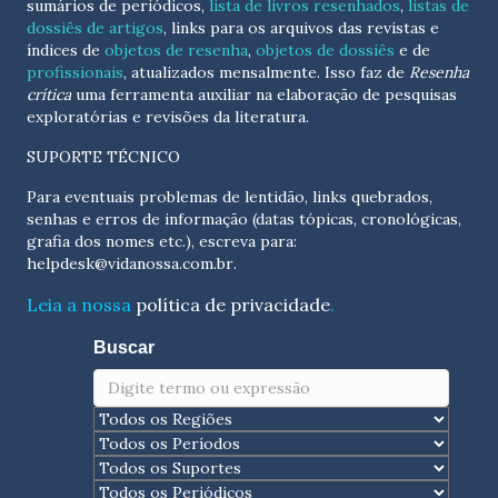
sumários de periódicos,
lista de livros resenhados
,
listas de
dossiês de artigos
, links para os arquivos das revistas e
índices de
objetos de resenha
,
objetos de dossiês
e de
profissionais
, atualizados
mensalmente
. Isso faz de
Resenha
crítica
uma ferramenta auxiliar na elaboração de pesquisas
exploratórias e revisões da literatura.
SUPORTE TÉCNICO
Para eventuais problemas de lentidão, links quebrados,
senhas e erros de informação (datas tópicas, cronológicas,
grafia dos nomes etc.), escreva para:
helpdesk@vidanossa.com.br
.
Leia a nossa
política de privacidade
.
Buscar