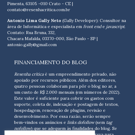
Pimenta, 63105 -010 Crato - CE
|
contato@resenhacritica.com.br
Antonio Lima Gally Neto
(Gally Developer): Consultor na
área de Informática e especialista em
front end
e
javascript
.
Contato: Rua Bruna, 332,
Chacara Mafalda, 03370-000, São Paulo - SP |
antonio.gally@gmail.com
FINANCIAMENTO DO BLOG
Resenha crítica
é um empreendimento privado, não
apoiado por recursos públicos. Além dos editores,
quatro pessoas colaboram para pôr o blog no ar, a
um custo de R$ 2.000 mensais (em números de 2022).
Este valor é suficiente para cobrir os gastos com
suporte, coleta de, indexação e postagem de textos,
hospedagem, renovação de plugins, revisão e
desenvolvimento.
Por essa razão, serão sempre
bem-vindos os anúncios e
links dofollow
(sem
tag
nofollow
) que se adequem às finalidades do blog. Se
você está interessado em colaborar,
escreva para