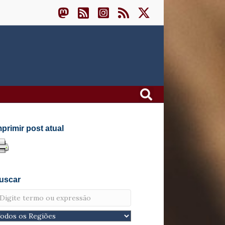
mprimir post atual
uscar