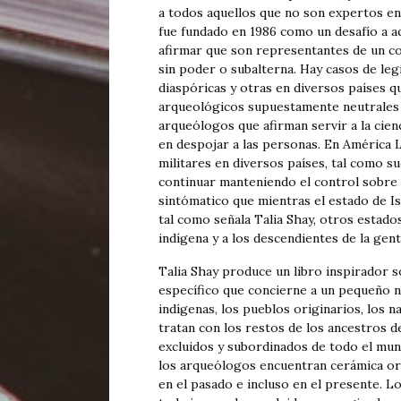
a todos aquellos que no son expertos en
fue fundado en 1986 como un desafío a a
afirmar que son representantes de un con
sin poder o subalterna. Hay casos de le
diaspóricas y otras en diversos países q
arqueológicos supuestamente neutrales y
arqueólogos que afirman servir a la cienc
en despojar a las personas. En América L
militares en diversos países, tal como su
continuar manteniendo el control sobre l
sintómatico que mientras el estado de Isr
tal como señala Talia Shay, otros estado
indígena y a los descendientes de la gen
Talia Shay produce un libro inspirador 
específico que concierne a un pequeño
indígenas, los pueblos originarios, los 
tratan con los restos de los ancestros d
excluidos y subordinados de todo el mun
los arqueólogos encuentran cerámica or
en el pasado e incluso en el presente. 