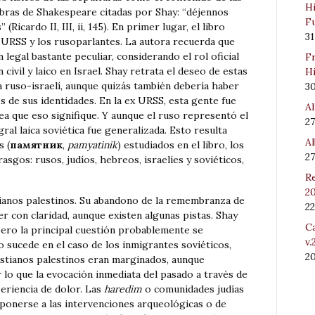
Hi
abras de Shakespeare citadas por Shay: “déjennos
Fu
Ricardo II, III, ii, 145). En primer lugar, el libro
31
x URSS y los rusoparlantes. La autora recuerda que
 legal bastante peculiar, considerando el rol oficial
Fr
 civil y laico en Israel. Shay retrata el deseo de estas
Hi
 ruso-israelí, aunque quizás también debería haber
3
s de sus identidades. En la ex URSS, esta gente fue
Al
 sea que eso signifique. Y aunque el ruso representó el
27
al laica soviética fue generalizada. Esto resulta
Al
s (
памятник
,
pamyatinik
) estudiados en el libro, los
27
asgos: rusos, judíos, hebreos, israelíes y soviéticos,
Re
20
tianos palestinos. Su abandono de la remembranza de
22
er con claridad, aunque existen algunas pistas. Shay
Ca
pero la principal cuestión probablemente se
v.
mo sucede en el caso de los inmigrantes soviéticos,
2
istianos palestinos eran marginados, aunque
 lo que la evocación inmediata del pasado a través de
eriencia de dolor. Las
haredim
o comunidades judías
oponerse a las intervenciones arqueológicas o de