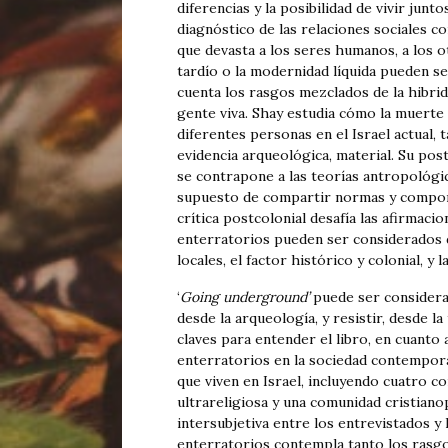
diferencias y la posibilidad de vivir jun
diagnóstico de las relaciones sociales
que devasta a los seres humanos, a los o
tardío o la modernidad líquida pueden se
cuenta los rasgos mezclados de la hibrid
gente viva. Shay estudia cómo la muerte 
diferentes personas en el Israel actual, 
evidencia arqueológica, material. Su po
se contrapone a las teorías antropológica
supuesto de compartir normas y comporta
crítica postcolonial desafía las afirmacio
enterratorios pueden ser considerados d
locales, el factor histórico y colonial, y 
‘
Going underground’
puede ser considera
desde la arqueología, y resistir, desde l
claves para entender el libro, en cuanto 
enterratorios en la sociedad contempor
que viven en Israel, incluyendo cuatro c
ultrareligiosa y una comunidad cristianop
intersubjetiva entre los entrevistados y 
enterratorios contempla tanto los rasgos