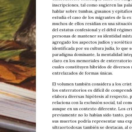
inscripciones, tal como sugieren las pal
hablar sobre tumbas, gusanos y epitafios” (
estudia el caso de los migrantes de la e
muchos de ellos residían en una situación
del estatus confesional y el débil régimen
personas de mantener su identidad mixta
agregado los aspectos judíos y soviético
identificada por su cultura judía, lo que
paradigma dominante, la mentalidad integr
claro en los memoriales de enterratorio
cuales constituyen híbridos de diversos r
entrelazados de formas únicas.
El volumen también considera a los cris
los enterratorios es difícil de comprend
elabora diversas hipótesis al respecto, 
relaciona con la exclusión social, tal co
aunque en un contexto diferente. Los cr
previamente no lo habían sido tanto, por
sus muertos podría representar una exp
ultraortodoxas también se destacan, al 