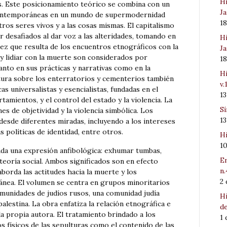
Hi
tos. Este posicionamiento teórico se combina con un
Ja
 contemporáneas en un mundo de supermodernidad
1
tros seres vivos y a las cosas mismas. El capitalismo
r desafiados al dar voz a las alteridades, tomando en
Hi
ez que resulta de los encuentros etnográficos con la
Ja
y lidiar con la muerte son considerados por
1
tanto en sus prácticas y narrativas como en la
Hi
stura sobre los enterratorios y cementerios también
v.
s universalistas y esencialistas, fundadas en el
1
mientos, y el control del estado y la violencia. La
Sí
nes de objetividad y la violencia simbólica. Los
1
esde diferentes miradas, incluyendo a los intereses
las políticas de identidad, entre otros.
Hi
1
da una expresión anfibológica: exhumar tumbas,
Em
a teoría social. Ambos significados son en efecto
n.
aborda las actitudes hacia la muerte y los
2
ánea. El volumen se centra en grupos minoritarios
omunidades de judíos rusos, una comunidad judía
Hi
alestina. La obra enfatiza la relación etnográfica e
de
la propia autora. El tratamiento brindado a los
1
 físicos de las sepulturas como el contenido de las