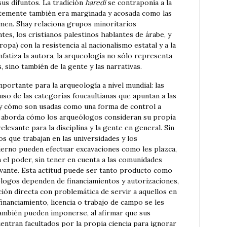
sus difuntos. La tradición
haredi
se contraponía a la
ntemente también era marginada y acosada como las
men. Shay relaciona grupos minoritarios
es, los cristianos palestinos hablantes de árabe, y
opa) con la resistencia al nacionalismo estatal y a la
nfatiza la autora, la arqueología no sólo representa
, sino también de la gente y las narrativas.
ortante para la arqueología a nivel mundial: las
uso de las categorías foucaultianas que apuntan a las
 y cómo son usadas como una forma de control a
hay aborda cómo los arqueólogos consideran su propia
elevante para la disciplina y la gente en general. Sin
s que trabajan en las universidades y los
erno pueden efectuar excavaciones como les plazca,
n el poder, sin tener en cuenta a las comunidades
levante. Esta actitud puede ser tanto producto como
logos dependen de financiamientos y autorizaciones,
ión directa con problemática de servir a aquellos en
financiamiento, licencia o trabajo de campo se les
ambién pueden imponerse, al afirmar que sus
entran facultados por la propia ciencia para ignorar