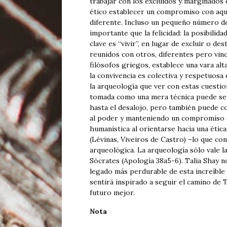
trabajar con los excluidos y marginados
ético establecer un compromiso con aque
diferente. Incluso un pequeño número de
importante que la felicidad: la posibilidad
clave es “vivir”, en lugar de excluir o de
reunidos con otros, diferentes pero vinc
filósofos griegos, establece una vara alt
la convivencia es colectiva y respetuosa
la arqueología que ver con estas cuestione
tomada como una mera técnica puede ser
hasta el desalojo, pero también puede c
al poder y manteniendo un compromiso co
humanística al orientarse hacia una étic
(Lévinas, Viveiros de Castro) –lo que co
arqueológica. La arqueología sólo vale la p
Sócrates (Apología 38a5-6). Talia Shay no
legado más perdurable de esta increíble 
sentirá inspirado a seguir el camino de 
futuro mejor.
Nota