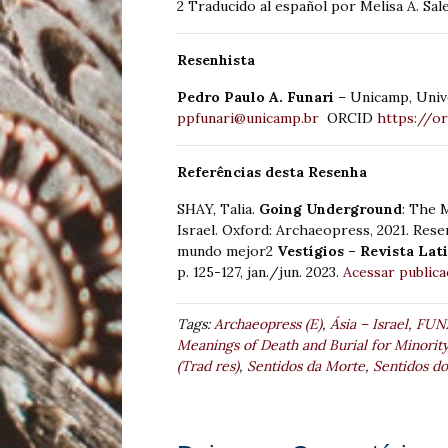
2 Traducido al español por Melisa A. Sal
Resenhista
Pedro Paulo A. Funari
– Unicamp, Unive
ppfunari@unicamp.br
ORCID
https://o
Referências desta Resenha
SHAY, Talia.
Going Underground
: The 
Israel. Oxford: Archaeopress, 2021. Res
mundo mejor2
Vestígios – Revista La
p. 125-127, jan./jun. 2023.
Acessar publica
Tags:
Archaeopress (E)
,
Ásia – Israel
,
FUNA
Meanings of Death and Burial for Minority 
(Trad res)
,
Sentidos da Morte
,
Sentidos d