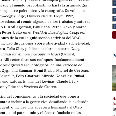
 desde el mundo precolombino hasta la arqueología
e rupestre paleolítico y la etnografía. Su volumen
nowledge
(Liège, Universidad de Liège, 1992,
novedoso, al reunir algunos de los trabajos y autores
mo E. Kofi Agorsah, Paul Bahn, Peter Ucko y Marcel
n Peter Ucko en el
World Archaeological Congress
,
pués de la cual siguió siendo activista del WAC.
incluyó discusiones sobre objetividad y subjetividad,
ora, Talia Shay publica una obra maestra:
Going
urial for Minority Groups in Israel
(Oxford,
P
). Allí reúne diversos enfoques, fundamentalmente
ropológicos y arqueológicos, de una variedad de
é, Zygmund Bauman, Homi Bhaba, Michel de Certeau,
Foucault, Felix Guattari, Alfredo González-Ruibal,
Bruno Latour, Emmanuel Lévinas, Claude Lévi-
on y Eduardo Viveiros de Castro.
tica del conocimiento y la sociedad que pone a
Hi
nta a incluir a la gente viva, desafiando la exclusión
Ja
encuentro incluye una apertura humanista al Otro,
1
ente, o el patrimonio y el futuro fundado en las