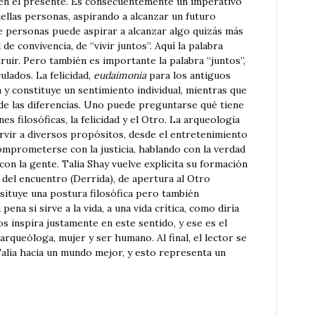
 en el presente. Es consecuentemente un imperativo
llas personas, aspirando a alcanzar un futuro
 personas puede aspirar a alcanzar algo quizás más
 de convivencia, de “vivir juntos”. Aquí la palabra
struir. Pero también es importante la palabra “juntos”,
ulados. La felicidad,
eudaimonia
para los antiguos
a y constituye un sentimiento individual, mientras que
 de las diferencias. Uno puede preguntarse qué tiene
s filosóficas, la felicidad y el Otro. La arqueología
vir a diversos propósitos, desde el entretenimiento
omprometerse con la justicia, hablando con la verdad
n la gente. Talia Shay vuelve explícita su formación
a del encuentro (Derrida), de apertura al Otro
nsituye una postura filosófica pero también
ena si sirve a la vida, a una vida crítica, como diría
s inspira justamente en este sentido, y ese es el
arqueóloga, mujer y ser humano. Al final, el lector se
Talia hacia un mundo mejor, y esto representa un