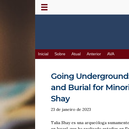
Inicial
Sobre
Atual
Anterior
AVA
Going Underground:
and Burial for Minori
Shay
23 de janeiro de 2023
Talia Shay es una arqueóloga sumamente 
en Israel, que ha realizado estadías en 