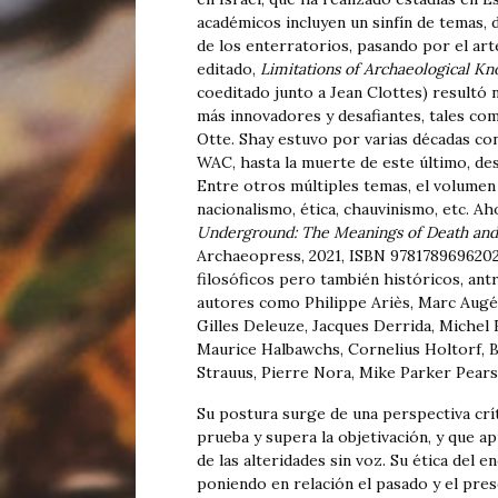
académicos incluyen un sinfín de temas,
de los enterratorios, pasando por el art
editado,
Limitations of Archaeological K
coeditado junto a Jean Clottes) resultó 
más innovadores y desafiantes, tales co
Otte. Shay estuvo por varias décadas co
WAC, hasta la muerte de este último, des
Entre otros múltiples temas, el volumen 
nacionalismo, ética, chauvinismo, etc. Ah
Underground: The Meanings of Death and B
Archaeopress, 2021, ISBN 9781789696202
filosóficos pero también históricos, ant
autores como Philippe Ariès, Marc Aug
Gilles Deleuze, Jacques Derrida, Michel 
Maurice Halbawchs, Cornelius Holtorf, 
Strauus, Pierre Nora, Mike Parker Pears
Su postura surge de una perspectiva crí
prueba y supera la objetivación, y que apu
de las alteridades sin voz. Su ética del 
poniendo en relación el pasado y el pres