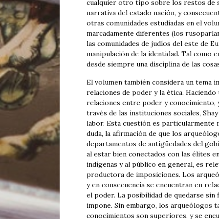
cualquier otro tipo sobre los restos de 
narrativa del estado nación, y consecue
otras comunidades estudiadas en el volu
marcadamente diferentes (los rusoparlant
las comunidades de judíos del este de Eur
manipulación de la identidad. Tal como e
desde siempre una disciplina de las cosas
El volumen también considera un tema imp
relaciones de poder y la ética. Haciendo 
relaciones entre poder y conocimiento,
través de las instituciones sociales, S
labor. Esta cuestión es particularmente r
duda, la afirmación de que los arqueólogo
departamentos de antigüedades del gobi
al estar bien conectados con las élites e
indígenas y al público en general, es re
productora de imposiciones. Los arqueó
y en consecuencia se encuentran en relac
el poder. La posibilidad de quedarse sin 
impone. Sin embargo, los arqueólogos t
conocimientos son superiores, y se encu