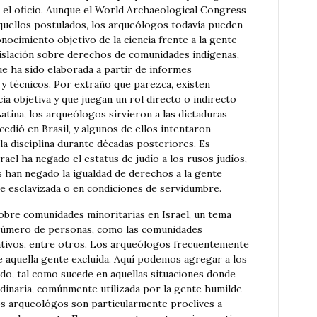
 el oficio. Aunque el World Archaeological Congress
quellos postulados, los arqueólogos todavía pueden
ocimiento objetivo de la ciencia frente a la gente
gislación sobre derechos de comunidades indígenas,
ue ha sido elaborada a partir de informes
 técnicos. Por extraño que parezca, existen
ia objetiva y que juegan un rol directo o indirecto
atina, los arqueólogos sirvieron a las dictaduras
cedió en Brasil, y algunos de ellos intentaron
a disciplina durante décadas posteriores. Es
ael ha negado el estatus de judío a los rusos judíos,
s han negado la igualdad de derechos a la gente
te esclavizada o en condiciones de servidumbre.
sobre comunidades minoritarias en Israel, un tema
 número de personas, como las comunidades
nativos, entre otros. Los arqueólogos frecuentemente
e aquella gente excluida. Aquí podemos agregar a los
do, tal como sucede en aquellas situaciones donde
dinaria, comúnmente utilizada por la gente humilde
Los arqueológos son particularmente proclives a