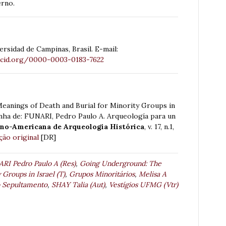
erno.
rsidad de Campinas, Brasil. E-mail:
rcid.org/0000-0003-0183-7622
Meanings of Death and Burial for Minority Groups in
enha de: FUNARI, Pedro Paulo A. Arqueología para un
tino-Americana de Arqueologia Histórica
, v. 17, n.1,
ção original
[DR]
RI Pedro Paulo A (Res)
,
Going Underground: The
Groups in Israel (T)
,
Grupos Minoritários
,
Melisa A
o Sepultamento
,
SHAY Talia (Aut)
,
Vestígios UFMG (Vtr)