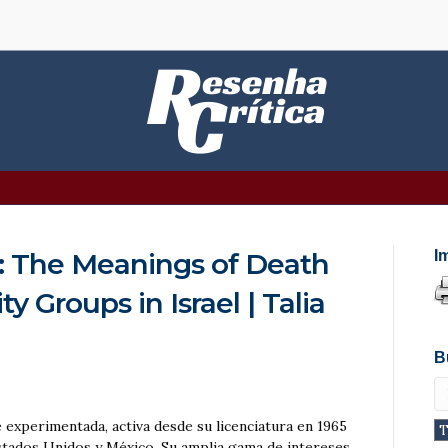
 The Meanings of Death
I
ty Groups in Israel | Talia
B
experimentada, activa desde su licenciatura en 1965
Estados Unidos y México. Su amplia gama de intereses