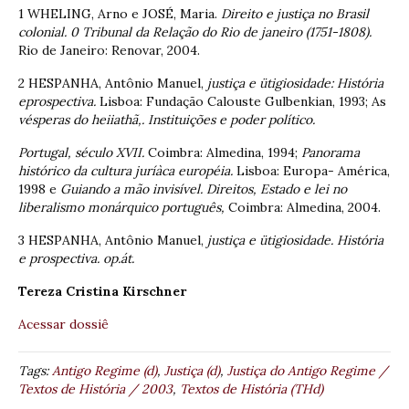
1 WHELING, Arno e JOSÉ, Maria.
Direito e justiça no Brasil
colonial. 0 Tribunal da Relação do Rio de janeiro (1751-1808).
Rio de Janeiro: Renovar, 2004.
2 HESPANHA, Antônio Manuel,
justiça e ütigiosidade: História
eprospectiva.
Lisboa: Fundação Calouste Gulbenkian, 1993; As
vésperas do heiiathã,. Instituições e poder político.
Portugal, século XVII.
Coimbra: Almedina, 1994;
Panorama
histórico da cultura juríàca européia.
Lisboa: Europa- América,
1998 e
Guiando a mão invisível. Direitos, Estado e lei no
liberalismo monárquico português,
Coimbra: Almedina, 2004.
3 HESPANHA, Antônio Manuel,
justiça e ütigiosidade. História
e prospectiva. op.át.
Tereza Cristina Kirschner
Acessar dossiê
Tags:
Antigo Regime (d)
,
Justiça (d)
,
Justiça do Antigo Regime /
Textos de História / 2003
,
Textos de História (THd)