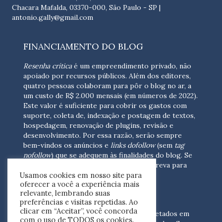
Chacara Mafalda, 03370-000, São Paulo - SP |
antonio.gally@gmail.com
FINANCIAMENTO DO BLOG
Resenha crítica
é um empreendimento privado, não
apoiado por recursos públicos. Além dos editores,
quatro pessoas colaboram para pôr o blog no ar, a
um custo de R$ 2.000 mensais (em números de 2022).
Este valor é suficiente para cobrir os gastos com
suporte, coleta de, indexação e postagem de textos,
hospedagem, renovação de plugins, revisão e
desenvolvimento.
Por essa razão, serão sempre
bem-vindos os anúncios e
links dofollow
(sem
tag
nofollow
) que se adequem às finalidades do blog. Se
você está interessado em colaborar,
escreva para
Usamos cookies em nosso site para
nós
(contato@resenhacritica.com.br)
oferecer a você a experiência mais
relevante, lembrando suas
FONTES E ACERVO
preferências e visitas repetidas. Ao
clicar em “Aceitar”, você concorda
As resenhas, dossiês e sumários são coletados em
com o uso de TODOS os cookies.