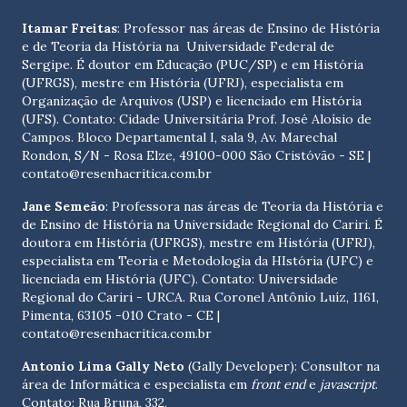
Itamar Freitas
: Professor nas áreas de Ensino de História
e de Teoria da História na Universidade Federal de
Sergipe. É doutor em Educação (PUC/SP) e em História
(UFRGS), mestre em História (UFRJ), especialista em
Organização de Arquivos (USP) e licenciado em História
(UFS). Contato:
Cidade Universitária Prof. José Aloísio de
Campos. Bloco Departamental I, sala 9, Av. Marechal
Rondon, S/N - Rosa Elze, 49100-000 São Cristóvão - SE
|
contato@resenhacritica.com.br
Jane Semeão
: Professora nas áreas de Teoria da História e
de Ensino de História na Universidade Regional do Cariri. É
doutora em História (UFRGS), mestre em História (UFRJ),
especialista em Teoria e Metodologia da HIstória (UFC) e
licenciada em História (UFC). Contato:
Universidade
Regional do Cariri - URCA. Rua Coronel Antônio Luíz, 1161,
Pimenta, 63105 -010 Crato - CE
|
contato@resenhacritica.com.br
Antonio Lima Gally Neto
(Gally Developer): Consultor na
área de Informática e especialista em
front end
e
javascript
.
Contato: Rua Bruna, 332,