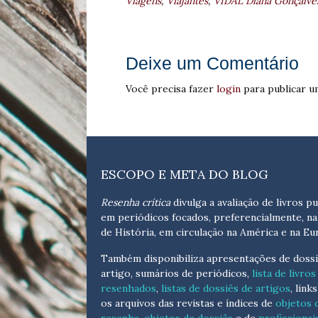
Viagens
,
Viajantes
,
VIDAL Diana Gonçalves
Deixe um Comentário
Você precisa fazer
login
para publicar u
ESCOPO E META DO BLOG
Resenha crítica
divulga a avaliação de livros pu
em periódicos focados, preferencialmente, na
de História, em circulação na América e na Eu
Também disponibiliza apresentações de dossi
artigo, sumários de periódicos,
lista de livros
resenhados
,
listas de dossiês de artigos
, link
os arquivos das revistas e índices de
objetos 