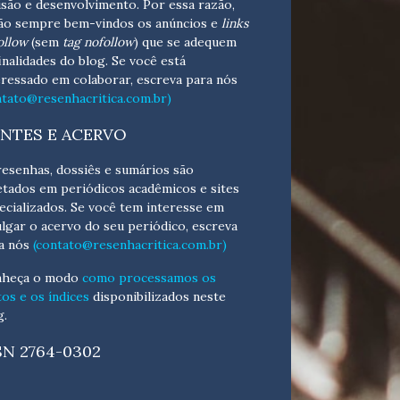
isão e desenvolvimento.
Por essa razão,
ão sempre bem-vindos os anúncios e
links
ollow
(sem
tag nofollow
) que se adequem
finalidades do blog. Se você está
eressado em colaborar,
escreva para nós
ntato@resenhacritica.com.br)
NTES E ACERVO
resenhas, dossiês e sumários são
etados em periódicos acadêmicos e sites
ecializados. Se você tem interesse em
ulgar o acervo do seu periódico, escreva
a nós
(contato@resenhacritica.com.br)
heça o
modo
como processamos os
tos e os índices
disponibilizados neste
g.
SN 2764-0302