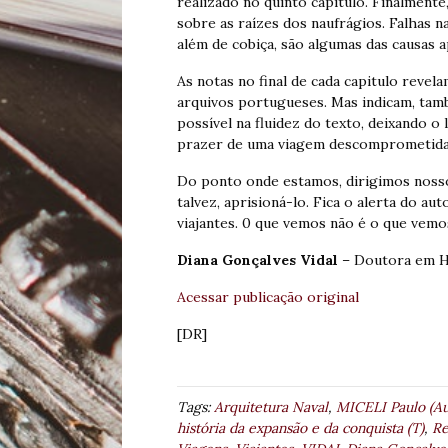
realizado no quinto capitulo. Finalment
sobre as raízes dos naufrágios. Falhas 
além de cobiça, são algumas das causas 
As notas no final de cada capitulo revel
arquivos portugueses. Mas indicam, tam
possível na fluidez do texto, deixando o
prazer de uma viagem descomprometida o
Do ponto onde estamos, dirigimos nosso
talvez, aprisioná-lo. Fica o alerta do au
viajantes. 0 que vemos não é o que vemo
Diana Gonçalves Vidal
– Doutora em Hi
Acessar publicação original
[DR]
Tags:
Arquitetura Naval
,
MICELI Paulo (Au
história da expansão e da conquista (T)
,
Re