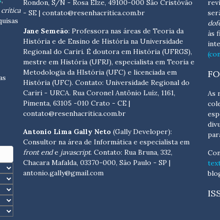
s
,
Rondon, S/N - Rosa Elze, 49100-000 São Cristóvão
rev
crítica
- SE
| contato@resenhacritica.com.br
ser
quisas
dof
Jane Semeão
: Professora nas áreas de Teoria da
às 
História e de Ensino de História na Universidade
int
Regional do Cariri. É doutora em História (UFRGS),
(co
mestre em História (UFRJ), especialista em Teoria e
Metodologia da HIstória (UFC) e licenciada em
FO
as
História (UFC). Contato:
Universidade Regional do
Cariri - URCA. Rua Coronel Antônio Luíz, 1161,
As 
Pimenta, 63105 -010 Crato - CE
|
col
contato@resenhacritica.com.br
esp
div
Antonio Lima Gally Neto
(Gally Developer):
par
Consultor na área de Informática e especialista em
front end
e
javascript
. Contato: Rua Bruna, 332,
Con
Chacara Mafalda, 03370-000, São Paulo - SP |
tex
antonio.gally@gmail.com
blo
IS