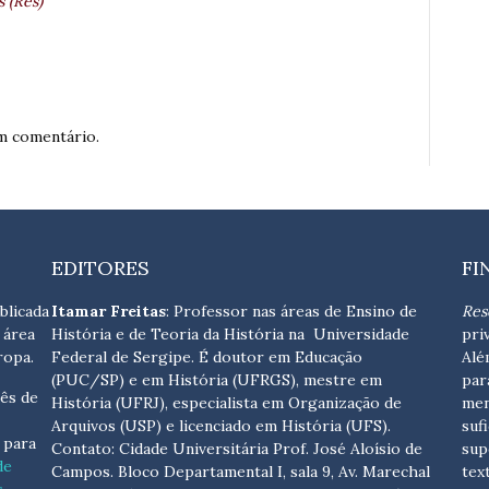
 (Res)
m comentário.
EDITORES
FI
blicada
Itamar Freitas
: Professor nas áreas de Ensino de
Res
 área
História e de Teoria da História na Universidade
pri
ropa.
Federal de Sergipe. É doutor em Educação
Alé
(PUC/SP) e em História (UFRGS), mestre em
par
ês de
História (UFRJ), especialista em Organização de
men
Arquivos (USP) e licenciado em História (UFS).
suf
s para
Contato:
Cidade Universitária Prof. José Aloísio de
sup
de
Campos. Bloco Departamental I, sala 9, Av. Marechal
tex