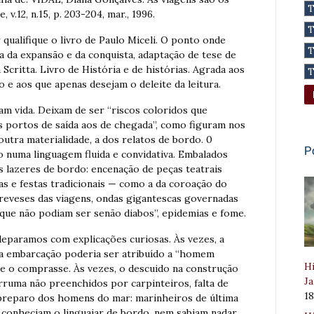
 v.12, n.15, p. 203-204, mar., 1996.
 qualifique o livro de Paulo Miceli. O ponto onde
a da expansão e da conquista, adaptação de tese de
critta. Livro de História e de histórias. Agrada aos
o e aos que apenas desejam o deleite da leitura.
am vida. Deixam de ser “riscos coloridos que
s portos de saída aos de chegada”, como figuram nos
outra materialidade, a dos relatos de bordo. 0
P
 numa linguagem fluida e convidativa. Embalados
s lazeres de bordo: encenação de peças teatrais
as e festas tradicionais — como a da coroação do
reveses das viagens, ondas gigantescas governadas
 que não podiam ser senão diabos”, epidemias e fome.
deparamos com explicações curiosas. Às vezes, a
ir a embarcação poderia ser atribuído a “homem
Hi
e o comprasse. Às vezes, o descuido na construção
Ja
erruma não preenchidos por carpinteiros, falta de
1
preparo dos homens do mar: marinheiros de última
 conheciam o linguajar de bordo, nem sabiam nadar.