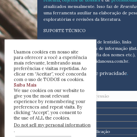
resenha
,
objetos de dossiês
e de
profissionai
atualizados
mensalmente
. Isso faz de
Resenha 
uma ferramenta auxiliar na elaboração de pes
exploratórias e revisões da literatura.
SUPORTE TÉCNICO
Para eventuais problemas de lentidão, links
quebrados, senhas e erros de informação (dat
Usamos cookies em nosso site
tópicas, cronológicas, grafia dos nomes etc.),
para oferecer a você a experiência
escreva para:
helpdesk@vidanossa.com.br
.
mais relevante, lembrando suas
preferências e visitas repetidas. Ao
Leia a nossa
política de privacidade
.
clicar em “Aceitar”, você concorda
com o uso de TODOS os cookies.
Saiba Mais
Buscar
We use cookies on our website to
give you the most relevant
experience by remembering your
preferences and repeat visits. By
clicking “Accept”, you consent to
the use of ALL the cookies.
Do not sell my personal information
.