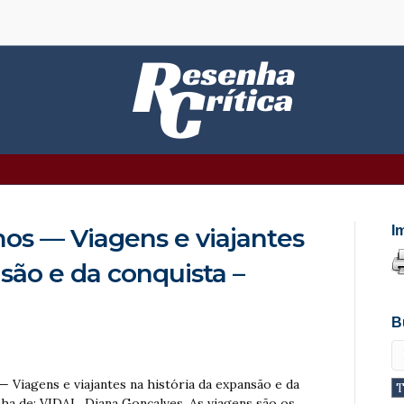
os — Viagens e viajantes
I
são e da conquista –
B
— Viagens e viajantes na história da expansão e da
enha de: VIDAL, Diana Gonçalves. As viagens são os