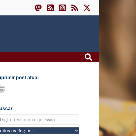
mprimir post atual
uscar