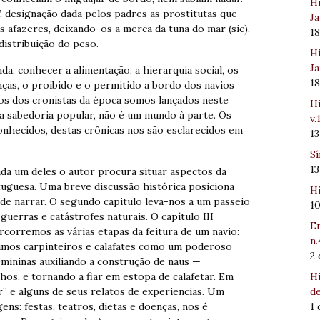
Hi
”, designação dada pelos padres as prostitutas que
Ja
 afazeres, deixando-os a merca da tuna do mar (sic).
1
distribuição do peso.
Hi
Ja
da, conhecer a alimentação, a hierarquia social, os
1
enças, o proibido e o permitido a bordo dos navios
tos dos cronistas da época somos lançados neste
Hi
da sabedoria popular, não é um mundo à parte. Os
v.
nhecidos, destas crônicas nos são esclarecidos em
1
Sí
1
cada um deles o autor procura situar aspectos da
tuguesa. Uma breve discussão histórica posiciona
Hi
 de narrar. O segundo capitulo leva-nos a um passeio
1
guerras e catástrofes naturais. O capítulo III
Em
rcorremos as várias etapas da feitura de um navio:
n.
rimos carpinteiros e calafates como um poderoso
2
mininas auxiliando a construção de naus —
Hi
hos, e tornando a fiar em estopa de calafetar. Em
de
” e alguns de seus relatos de experiencias. Um
1
gens: festas, teatros, dietas e doenças, nos é