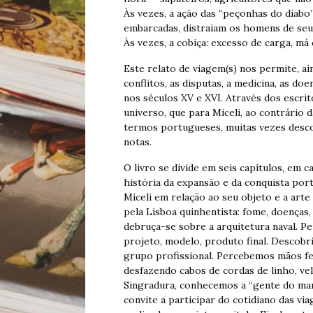
Às vezes, a ação das “peçonhas do diabo
embarcadas, distraiam os homens de seus
Às vezes, a cobiça: excesso de carga, má 
Este relato de viagem(s) nos permite, ain
conflitos, as disputas, a medicina, as do
nos séculos XV e XVI. Através dos escri
universo, que para Miceli, ao contrário 
termos portugueses, muitas vezes desco
notas.
O livro se divide em seis capítulos, em 
história da expansão e da conquista por
Miceli em relação ao seu objeto e a arte
pela Lisboa quinhentista: fome, doenças, 
debruça-se sobre a arquitetura naval. Pe
projeto, modelo, produto final. Descob
grupo profissional. Percebemos mãos fe
desfazendo cabos de cordas de linho, vel
Singradura, conhecemos a “gente do mar
convite a participar do cotidiano das via