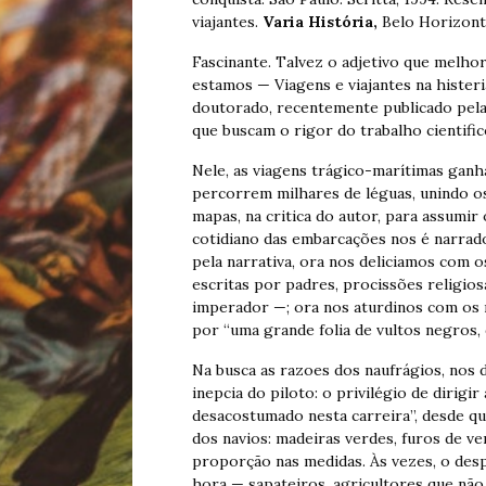
viajantes.
Varia
História,
Belo Horizonte,
Fascinante. Talvez o adjetivo que melhor
estamos — Viagens e viajantes na histeri
doutorado, recentemente publicado pela S
que buscam o rigor do trabalho cientific
Nele, as viagens trágico-marítimas ganh
percorrem milhares de léguas, unindo o
mapas, na critica do autor, para assumir 
cotidiano das embarcações nos é narrado
pela narrativa, ora nos deliciamos com o
escritas por padres, procissões religios
imperador —; ora nos aturdinos com os 
por “uma grande folia de vultos negros,
Na busca as razoes dos naufrágios, nos 
inepcia do piloto: o privilégio de dirig
desacostumado nesta carreira”, desde qu
dos navios: madeiras verdes, furos de v
proporção nas medidas. Às vezes, o des
hora — sapateiros, agricultores que não