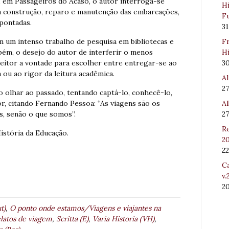
e, em Passageiros do Acaso, o autor interroga-se
Hi
na construção, reparo e manutenção das embarcações,
Fu
apontadas.
31
Fr
am um intenso trabalho de pesquisa em bibliotecas e
Hi
bém, o desejo do autor de interferir o menos
3
 leitor a vontade para escolher entre entregar-se ao
u ao rigor da leitura acadêmica.
Al
27
 olhar ao passado, tentando captá-lo, conhecê-lo,
Al
tor, citando Fernando Pessoa: “As viagens são os
27
s, senão o que somos”.
Re
stória da Educação.
20
22
Ca
v.
2
t)
,
O ponto onde estamos/Viagens e viajantes na
latos de viagem
,
Scritta (E)
,
Varia Historia (VH)
,