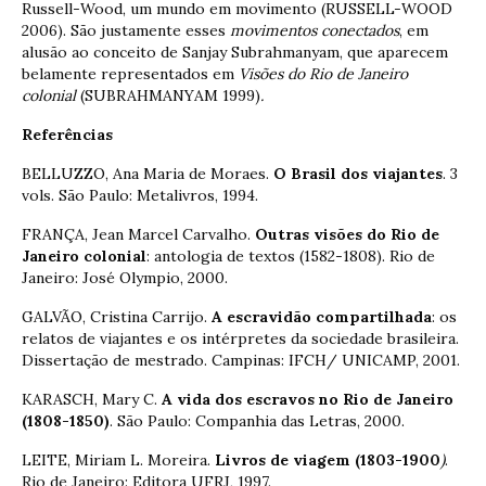
Russell-Wood, um mundo em movimento (RUSSELL-WOOD
2006). São justamente esses
movimentos conectados
, em
alusão ao conceito de Sanjay Subrahmanyam, que aparecem
belamente representados em
Visões do Rio de Janeiro
colonial
(SUBRAHMANYAM 1999)
.
Referências
BELLUZZO, Ana Maria de Moraes.
O Brasil dos viajantes
. 3
vols. São Paulo: Metalivros, 1994.
FRANÇA, Jean Marcel Carvalho.
Outras visões do Rio de
Janeiro colonial
: antologia de textos (1582-1808). Rio de
Janeiro: José Olympio, 2000.
GALVÃO, Cristina Carrijo.
A escravidão compartilhada
: os
relatos de viajantes e os intérpretes da sociedade brasileira.
Dissertação de mestrado. Campinas: IFCH/ UNICAMP, 2001.
KARASCH, Mary C.
A vida dos escravos no Rio de Janeiro
(1808-1850)
. São Paulo: Companhia das Letras, 2000.
LEITE, Miriam L. Moreira.
Livros de viagem (1803-1900
)
.
Rio de Janeiro: Editora UFRJ, 1997.