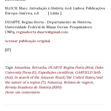
BLOCH, Marc.
Introdução à História
. 4.ed. Lisboa: Publicações
Europa-América, s.d. [ Links ]
DUARTE, Regina Horta.- Departamento de História,
Universidade Federal de Minas Gerais. Pesquisadora
CNPq.
reginahorta duarte@gmail.com
.
Acessar publicação original
[IF]
Tags:
Amazônia
,
Borracha
,
DUARTE Regina Horta (Res)
,
Duke
University Press (E)
,
Expedições científicas
,
GARFIELD Seth
(Aut)
,
In search of the Amazon: Brazil/the United States/and
the nature of a region (T)
,
Natureza
,
Relatos de viagem
,
Revista Brasileira de História (RBH)
Deixe um comentário