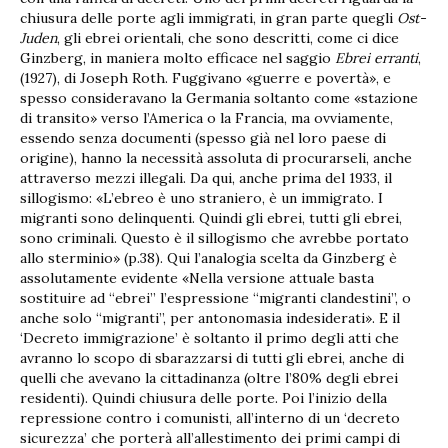
chiusura delle porte agli immigrati, in gran parte quegli
Ost-
Juden
, gli ebrei orientali, che sono descritti, come ci dice
Ginzberg, in maniera molto efficace nel saggio
Ebrei erranti
,
(1927), di Joseph Roth. Fuggivano «guerre e povertà», e
spesso consideravano la Germania soltanto come «stazione
di transito» verso l’America o la Francia, ma ovviamente,
essendo senza documenti (spesso già nel loro paese di
origine), hanno la necessità assoluta di procurarseli, anche
attraverso mezzi illegali. Da qui, anche prima del 1933, il
sillogismo: «L’ebreo è uno straniero, è un immigrato. I
migranti sono delinquenti. Quindi gli ebrei, tutti gli ebrei,
sono criminali. Questo è il sillogismo che avrebbe portato
allo sterminio» (p.38). Qui l’analogia scelta da Ginzberg è
assolutamente evidente «Nella versione attuale basta
sostituire ad “ebrei” l’espressione “migranti clandestini”, o
anche solo “migranti”, per antonomasia indesiderati». E il
‘Decreto immigrazione’ è soltanto il primo degli atti che
avranno lo scopo di sbarazzarsi di tutti gli ebrei, anche di
quelli che avevano la cittadinanza (oltre l’80% degli ebrei
residenti). Quindi chiusura delle porte. Poi l’inizio della
repressione contro i comunisti, all’interno di un ‘decreto
sicurezza’ che porterà all’allestimento dei primi campi di