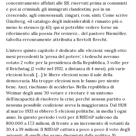
concentramento affidati alle SS; riservati prima ai comunisti
e poi ai criminali, gli immigrati clandestini, poi in un
crescendo, agli omosessuali, zingari, rom, sinti. Come scrive
Ginzberg, «il catalogo degli indesiderabili è rimasto più o
meno lo stesso» (p.43); qui si potrebbe vedere forse un
riferimento alla poesia
Poi vennero…
del pastore Niemöller,
talvolta erroneamente attribuita a Bertolt Brecht.
L’intero quinto capitolo è dedicato alle elezioni: «negli otto
mesi precedenti la ‘presa del potere’, i tedeschi avevano
votato 2 volte per la presidenza della Repubblica, 3 volte per
il Reichstag (2 volte nel 1932, a distanza di 4 mesi), più varie
elezioni locali. […] le libere elezioni sono il sale della
democrazia. Ma troppe elezioni non le fanno per niente
bene. Anzi, rischiano di ucciderla». Nella repubblica di
Weimar degli anni ’30 votare e rivotare è un sintomo
dell’incapacità di risolvere la crisi, perché nessun partito o
nessuna possibile coalizione aveva la maggioranza. Dal 1928
al marzo 1933 si ebbero 5 elezioni politiche, in media 1 ogni
anno. In questo periodo i voti per il NSDAP salirono da
800.000 a 17,3 milioni, di fronte a un incremento di votanti da
30,4 a 39 milioni. Il NSDAP cattura a poco a poco il voto degli
astenuti, di quelli che erano disgustati dalla politica. Si