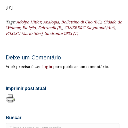
[IF]
Tags:
Adolph Hitler
,
Analogia
,
Bollettino di Clio (BC)
,
Cidade de
Weimar
,
Eleição
,
Feltrinelli (E)
,
GINZBERG Siegmund (Aut)
,
PILOSU Mario (Res)
,
Sindrome 1933 (T)
Deixe um Comentário
Você precisa fazer
login
para publicar um comentário.
Imprimir post atual
Buscar