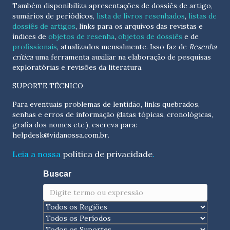
Também disponibiliza apresentações de dossiês de artigo,
sumários de periódicos,
lista de livros resenhados
,
listas de
dossiês de artigos
, links para os arquivos das revistas e
índices de
objetos de resenha
,
objetos de dossiês
e de
profissionais
, atualizados
mensalmente
. Isso faz de
Resenha
crítica
uma ferramenta auxiliar na elaboração de pesquisas
exploratórias e revisões da literatura.
SUPORTE TÉCNICO
Para eventuais problemas de lentidão, links quebrados,
senhas e erros de informação (datas tópicas, cronológicas,
grafia dos nomes etc.), escreva para:
helpdesk@vidanossa.com.br
.
Leia a nossa
política de privacidade
.
Buscar