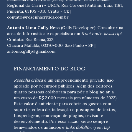
Regional do Cariri - URCA. Rua Coronel Antônio Luíz, 1161,
Pimenta, 63105 -010 Crato - CE
|
contato@resenhacritica.com.br
Antonio Lima Gally Neto
(Gally Developer): Consultor na
área de Informática e especialista em
front end
e
javascript
.
Contato: Rua Bruna, 332,
Chacara Mafalda, 03370-000, São Paulo - SP |
antonio.gally@gmail.com
FINANCIAMENTO DO BLOG
Resenha crítica
é um empreendimento privado, não
apoiado por recursos públicos. Além dos editores,
quatro pessoas colaboram para pôr o blog no ar, a
um custo de R$ 2.000 mensais (em números de 2022).
Este valor é suficiente para cobrir os gastos com
suporte, coleta de, indexação e postagem de textos,
hospedagem, renovação de plugins, revisão e
desenvolvimento.
Por essa razão, serão sempre
bem-vindos os anúncios e
links dofollow
(sem
tag