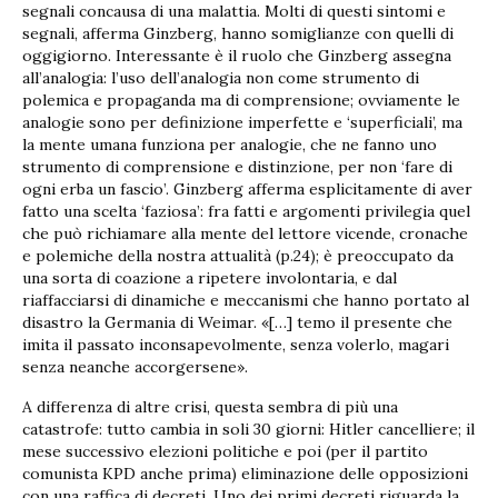
segnali concausa di una malattia. Molti di questi sintomi e
segnali, afferma Ginzberg, hanno somiglianze con quelli di
oggigiorno. Interessante è il ruolo che Ginzberg assegna
all’analogia: l’uso dell’analogia non come strumento di
polemica e propaganda ma di comprensione; ovviamente le
analogie sono per definizione imperfette e ‘superficiali’, ma
la mente umana funziona per analogie, che ne fanno uno
strumento di comprensione e distinzione, per non ‘fare di
ogni erba un fascio’. Ginzberg afferma esplicitamente di aver
fatto una scelta ‘faziosa’: fra fatti e argomenti privilegia quel
che può richiamare alla mente del lettore vicende, cronache
e polemiche della nostra attualità (p.24); è preoccupato da
una sorta di coazione a ripetere involontaria, e dal
riaffacciarsi di dinamiche e meccanismi che hanno portato al
disastro la Germania di Weimar. «[…] temo il presente che
imita il passato inconsapevolmente, senza volerlo, magari
senza neanche accorgersene».
A differenza di altre crisi, questa sembra di più una
catastrofe: tutto cambia in soli 30 giorni: Hitler cancelliere; il
mese successivo elezioni politiche e poi (per il partito
comunista KPD anche prima) eliminazione delle opposizioni
con una raffica di decreti. Uno dei primi decreti riguarda la