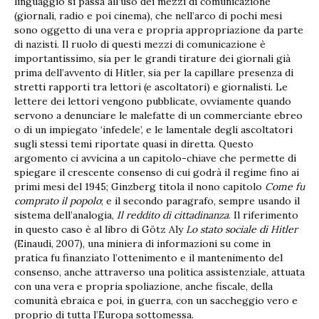
linguaggio si passa all’uso dei mezzi di comunicazione
(giornali, radio e poi cinema), che nell’arco di pochi mesi
sono oggetto di una vera e propria appropriazione da parte
di nazisti. Il ruolo di questi mezzi di comunicazione è
importantissimo, sia per le grandi tirature dei giornali già
prima dell’avvento di Hitler, sia per la capillare presenza di
stretti rapporti tra lettori (e ascoltatori) e giornalisti. Le
lettere dei lettori vengono pubblicate, ovviamente quando
servono a denunciare le malefatte di un commerciante ebreo
o di un impiegato ‘infedele’, e le lamentale degli ascoltatori
sugli stessi temi riportate quasi in diretta. Questo
argomento ci avvicina a un capitolo-chiave che permette di
spiegare il crescente consenso di cui godrà il regime fino ai
primi mesi del 1945; Ginzberg titola il nono capitolo
Come fu
comprato il popolo
; e il secondo paragrafo, sempre usando il
sistema dell’analogia,
Il reddito di cittadinanza
. Il riferimento
in questo caso è al libro di Götz Aly
Lo stato sociale di Hitler
(Einaudi, 2007), una miniera di informazioni su come in
pratica fu finanziato l’ottenimento e il mantenimento del
consenso, anche attraverso una politica assistenziale, attuata
con una vera e propria spoliazione, anche fiscale, della
comunità ebraica e poi, in guerra, con un saccheggio vero e
proprio di tutta l’Europa sottomessa.