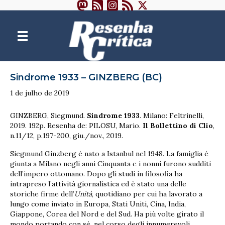
Sindrome 1933 – GINZBERG (BC)
1 de julho de 2019
GINZBERG, Siegmund.
Sindrome 1933
. Milano: Feltrinelli,
2019. 192p. Resenha de: PILOSU, Mario.
Il Bollettino di Clio
,
n.11/12, p.197-200, giu./nov., 2019.
Siegmund Ginzberg è nato a Istanbul nel 1948. La famiglia è
giunta a Milano negli anni Cinquanta e i nonni furono sudditi
dell’impero ottomano. Dopo gli studi in filosofia ha
intrapreso l’attività giornalistica ed è stato una delle
storiche firme dell’
Unità
, quotidiano per cui ha lavorato a
lungo come inviato in Europa, Stati Uniti, Cina, India,
Giappone, Corea del Nord e del Sud. Ha più volte girato il
mondo portando con sé, nel corso degli innumerevoli