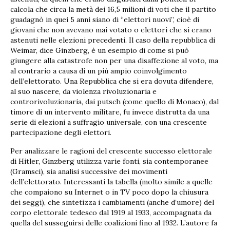
calcola che circa la metà dei 16,5 milioni di voti che il partito
guadagnò in quei 5 anni siano di “elettori nuovi”, cioè di
giovani che non avevano mai votato o elettori che si erano
astenuti nelle elezioni precedenti. Il caso della repubblica di
Weimar, dice Ginzberg, è un esempio di come si può
giungere alla catastrofe non per una disaffezione al voto, ma
al contrario a causa di un più ampio coinvolgimento
dell’elettorato. Una Repubblica che si era dovuta difendere,
al suo nascere, da violenza rivoluzionaria e
controrivoluzionaria, dai putsch (come quello di Monaco), dal
timore di un intervento militare, fu invece distrutta da una
serie di elezioni a suffragio universale, con una crescente
partecipazione degli elettori.
Per analizzare le ragioni del crescente successo elettorale
di Hitler, Ginzberg utilizza varie fonti, sia contemporanee
(Gramsci), sia analisi successive dei movimenti
dell’elettorato. Interessanti la tabella (molto simile a quelle
che compaiono su Internet o in TV poco dopo la chiusura
dei seggi), che sintetizza i cambiamenti (anche d’umore) del
corpo elettorale tedesco dal 1919 al 1933, accompagnata da
quella del susseguirsi delle coalizioni fino al 1932. L’autore fa