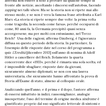
afferma non essere il solo a provare da qualche tempo di
fronte alle notizie, ascoltando i discorsi sull’autobus, facendo
zapping
nei talk-show. Ma se la storia non si ripete mai allo
stesso modo, e se non è vera la famosa frase attribuita a Karl
Marx «La storia si ripete sempre due volte: la prima volta
come tragedia, la seconda come farsa», perché occuparsi di
come, 80 anni fa, la Germania precipitò quasi senza
accorgersene, ma per molti con entusiasmo, nel Terzo
Reich? Una delle ragioni, afferma Ginzberg, è l’ignoranza
diffusa su questo periodo della storia. In particolare, fa
l’esempio delle risposte date nel corso del programma a
quiz
L’Eredità
[dicembre 2013] sull’anno di nomina di Adolf
Hitler a cancelliere del Reich. Solamente la quarta
concorrente dice «1933», perché è rimasta una sola scelta, ed
è impossibile sbagliare; risposte date da giovani,
sicuramente almeno diplomati, se non con una laurea
universitaria, che sicuramente hanno affrontato la prova di
Storia all’Esame di stato, almeno al colloquio orale.
Analizzando quell’anno, e il prima e il dopo, l’autore afferma
di essersi imbattuto in indizi, rassomiglianze, analogie
insospettate; l’uso del termine di origine medica
sindrome
è
giustificato proprio dal suo significato letterale di sintomi e