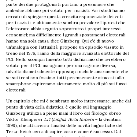
parte dei due protagonisti portano a presumere che
ambedue abbiano poi votato per i nazisti. Vari studi hanno
cercato di spiegare questa crescita esponenziale dei voti
per i nazisti; e ultimamente sembra prevalere l’ipotesi che
l’elettorato abbia seguito soprattutto i propri interessi
economici; ma difficilmente i grandi spostamenti elettorali
hanno una sola causa, dice Ginzberg. Qui c’è di nuovo
un’analogia con l’attualità: propone un episodio vissuto in
treno nel 1976, l’anno della maggiore avanzata elettorale del
PCI. Nello scompartimento tutti dichiarano che avrebbero
votato per il PCI, ma ognuno per una ragione diversa,
talvolta diametralmente opposta; conclude amaramente che
se sui treni non fossimo tutti perennemente attaccati allo
smartphone capiremmo sicuramente molto di più sui flussi
elettorali.
Un capitolo che mi è sembrato molto interessante, anche dal
punto di vista della didattica, è quello sul linguaggio.
Ginzberg utilizza a piene mani il libro del filologo ebreo
Viktor Klemperer
LTI
(
Lingua Tertii Imperii
– la Giuntina,
1999), che attraverso l’analisi delle novità linguistiche del
Terzo Reich cerca di capire cosa e come è successo. Dal