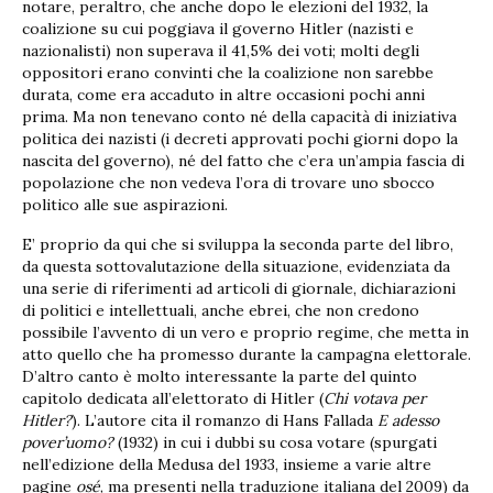
notare, peraltro, che anche dopo le elezioni del 1932, la
coalizione su cui poggiava il governo Hitler (nazisti e
nazionalisti) non superava il 41,5% dei voti; molti degli
oppositori erano convinti che la coalizione non sarebbe
durata, come era accaduto in altre occasioni pochi anni
prima. Ma non tenevano conto né della capacità di iniziativa
politica dei nazisti (i decreti approvati pochi giorni dopo la
nascita del governo), né del fatto che c’era un’ampia fascia di
popolazione che non vedeva l’ora di trovare uno sbocco
politico alle sue aspirazioni.
E’ proprio da qui che si sviluppa la seconda parte del libro,
da questa sottovalutazione della situazione, evidenziata da
una serie di riferimenti ad articoli di giornale, dichiarazioni
di politici e intellettuali, anche ebrei, che non credono
possibile l’avvento di un vero e proprio regime, che metta in
atto quello che ha promesso durante la campagna elettorale.
D’altro canto è molto interessante la parte del quinto
capitolo dedicata all’elettorato di Hitler (
Chi votava per
Hitler?
). L’autore cita il romanzo di Hans Fallada
E adesso
pover’uomo?
(1932) in cui i dubbi su cosa votare (spurgati
nell’edizione della Medusa del 1933, insieme a varie altre
pagine
osé
, ma presenti nella traduzione italiana del 2009) da