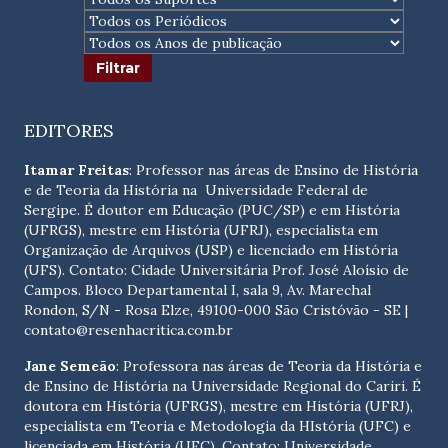
EDITORES
Itamar Freitas
: Professor nas áreas de Ensino de História
e de Teoria da História na Universidade Federal de
Sergipe. É doutor em Educação (PUC/SP) e em História
(UFRGS), mestre em História (UFRJ), especialista em
Organização de Arquivos (USP) e licenciado em História
(UFS). Contato:
Cidade Universitária Prof. José Aloísio de
Campos. Bloco Departamental I, sala 9, Av. Marechal
Rondon, S/N - Rosa Elze, 49100-000 São Cristóvão - SE
|
contato@resenhacritica.com.br
Jane Semeão
: Professora nas áreas de Teoria da História e
de Ensino de História na Universidade Regional do Cariri. É
doutora em História (UFRGS), mestre em História (UFRJ),
especialista em Teoria e Metodologia da HIstória (UFC) e
licenciada em História (UFC). Contato:
Universidade