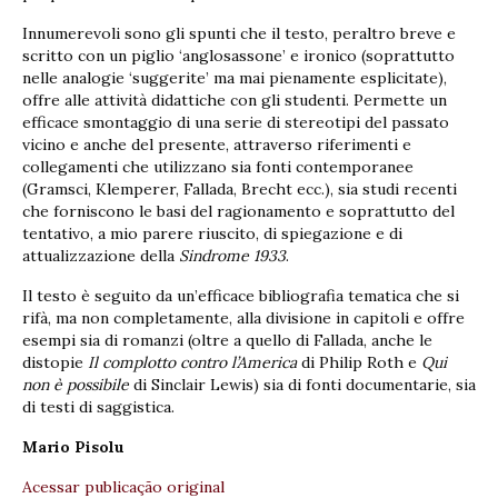
Innumerevoli sono gli spunti che il testo, peraltro breve e
scritto con un piglio ‘anglosassone’ e ironico (soprattutto
nelle analogie ‘suggerite’ ma mai pienamente esplicitate),
offre alle attività didattiche con gli studenti. Permette un
efficace smontaggio di una serie di stereotipi del passato
vicino e anche del presente, attraverso riferimenti e
collegamenti che utilizzano sia fonti contemporanee
(Gramsci, Klemperer, Fallada, Brecht ecc.), sia studi recenti
che forniscono le basi del ragionamento e soprattutto del
tentativo, a mio parere riuscito, di spiegazione e di
attualizzazione della
Sindrome 1933
.
Il testo è seguito da un’efficace bibliografia tematica che si
rifà, ma non completamente, alla divisione in capitoli e offre
esempi sia di romanzi (oltre a quello di Fallada, anche le
distopie
Il complotto contro l’America
di Philip Roth e
Qui
non è possibile
di Sinclair Lewis) sia di fonti documentarie, sia
di testi di saggistica.
Mario Pisolu
Acessar publicação original