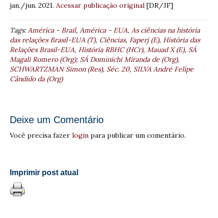
jan./jun. 2021.
Acessar publicação original
[DR/JF]
Tags:
América - Brail
,
América - EUA
,
As ciências na história
das relações Brasil-EUA (T)
,
Ciências
,
Faperj (E)
,
História das
Relações Brasil-EUA
,
História RBHC (HCr)
,
Mauad X (E)
,
SÁ
Magali Romero (Org); SÁ Dominichi Miranda de (Org)
,
SCHWARTZMAN Simon (Res)
,
Séc. 20
,
SILVA André Felipe
Cândido da (Org)
Deixe um Comentário
Você precisa fazer
login
para publicar um comentário.
Imprimir post atual