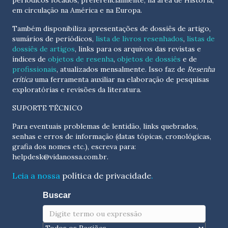
periódicos focados, preferencialmente, na área de História,
em circulação na América e na Europa.
Também disponibiliza apresentações de dossiês de artigo,
sumários de periódicos,
lista de livros resenhados
,
listas de
dossiês de artigos
, links para os arquivos das revistas e
índices de
objetos de resenha
,
objetos de dossiês
e de
profissionais
, atualizados
mensalmente
. Isso faz de
Resenha
crítica
uma ferramenta auxiliar na elaboração de pesquisas
exploratórias e revisões da literatura.
SUPORTE TÉCNICO
Para eventuais problemas de lentidão, links quebrados,
senhas e erros de informação (datas tópicas, cronológicas,
grafia dos nomes etc.), escreva para:
helpdesk@vidanossa.com.br
.
Leia a nossa
política de privacidade
.
Buscar