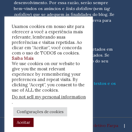
desenvolvimento.
Por essa razão, serão sempre
bem-vindos os anúncios e
links dofollow
(sem
tag
nofollow
) que se adequem às finalidades do blog. Se
você está interessado em colaborar,
escreva para
Usamos cookies em nosso site para
nós
(contato@resenhacritica.com.br)
oferecer a você a experiência mais
relevante, lembrando suas
FONTES E ACERVO
preferências e visitas repetidas. Ao
clicar em “Aceitar”, você concorda
As resenhas, dossiês e sumários são coletados em
com o uso de TODOS os cookies.
periódicos acadêmicos e sites especializados. Se
Saiba Mais
você tem interesse em divulgar o acervo do seu
We use cookies on our website to
periódico, escreva para nós
give you the most relevant
(contato@resenhacritica.com.br)
experience by remembering your
preferences and repeat visits. By
Conheça o
modo
como processamos os textos e os
clicking “Accept”, you consent to the
índices
disponibilizados neste blog.
use of ALL the cookies.
Do not sell my personal information
ISSN 2764-0302
.
Configurações de cookies
Aceitar
Desenvolvido por
Coletivo Farpa
|