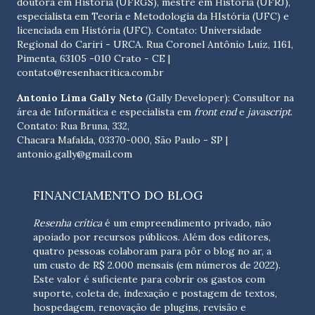
doutora em História (UFRGS), mestre em História (UFRJ),
especialista em Teoria e Metodologia da HIstória (UFC) e
licenciada em História (UFC). Contato:
Universidade
Regional do Cariri - URCA. Rua Coronel Antônio Luíz, 1161,
Pimenta, 63105 -010 Crato - CE
|
contato@resenhacritica.com.br
Antonio Lima Gally Neto
(Gally Developer): Consultor na
área de Informática e especialista em
front end
e
javascript
.
Contato: Rua Bruna, 332,
Chacara Mafalda, 03370-000, São Paulo - SP |
antonio.gally@gmail.com
FINANCIAMENTO DO BLOG
Resenha crítica
é um empreendimento privado, não
apoiado por recursos públicos. Além dos editores,
quatro pessoas colaboram para pôr o blog no ar, a
um custo de R$ 2.000 mensais (em números de 2022).
Este valor é suficiente para cobrir os gastos com
suporte, coleta de, indexação e postagem de textos,
hospedagem, renovação de plugins, revisão e