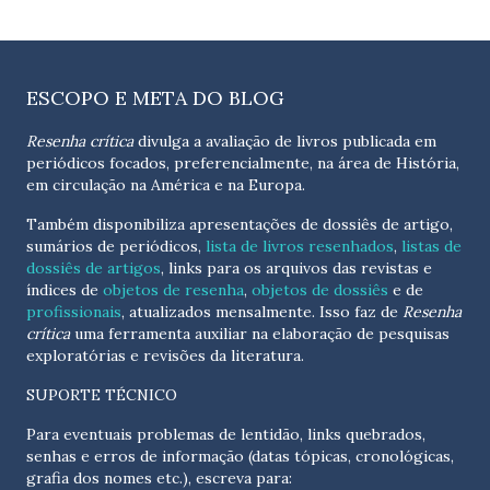
ESCOPO E META DO BLOG
Resenha crítica
divulga a avaliação de livros publicada em
periódicos focados, preferencialmente, na área de História,
em circulação na América e na Europa.
Também disponibiliza apresentações de dossiês de artigo,
sumários de periódicos,
lista de livros resenhados
,
listas de
dossiês de artigos
, links para os arquivos das revistas e
índices de
objetos de resenha
,
objetos de dossiês
e de
profissionais
, atualizados
mensalmente
. Isso faz de
Resenha
crítica
uma ferramenta auxiliar na elaboração de pesquisas
exploratórias e revisões da literatura.
SUPORTE TÉCNICO
Para eventuais problemas de lentidão, links quebrados,
senhas e erros de informação (datas tópicas, cronológicas,
grafia dos nomes etc.), escreva para: