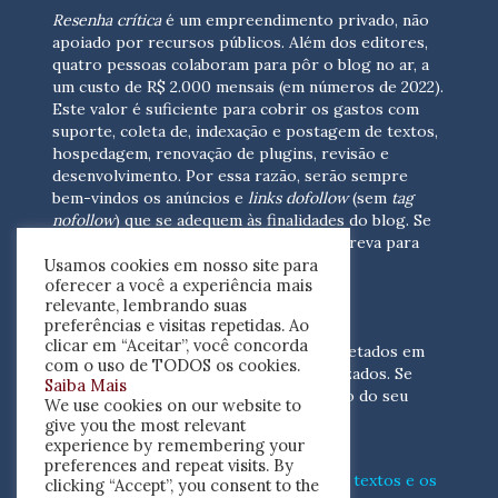
Resenha crítica
é um empreendimento privado, não
apoiado por recursos públicos. Além dos editores,
quatro pessoas colaboram para pôr o blog no ar, a
um custo de R$ 2.000 mensais (em números de 2022).
Este valor é suficiente para cobrir os gastos com
suporte, coleta de, indexação e postagem de textos,
hospedagem, renovação de plugins, revisão e
desenvolvimento.
Por essa razão, serão sempre
bem-vindos os anúncios e
links dofollow
(sem
tag
nofollow
) que se adequem às finalidades do blog. Se
você está interessado em colaborar,
escreva para
Usamos cookies em nosso site para
nós
(contato@resenhacritica.com.br)
oferecer a você a experiência mais
relevante, lembrando suas
FONTES E ACERVO
preferências e visitas repetidas. Ao
clicar em “Aceitar”, você concorda
As resenhas, dossiês e sumários são coletados em
com o uso de TODOS os cookies.
periódicos acadêmicos e sites especializados. Se
Saiba Mais
você tem interesse em divulgar o acervo do seu
We use cookies on our website to
periódico, escreva para nós
give you the most relevant
(contato@resenhacritica.com.br)
experience by remembering your
preferences and repeat visits. By
Conheça o
modo
como processamos os textos e os
clicking “Accept”, you consent to the