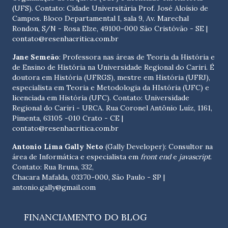
(UFS). Contato:
Cidade Universitária Prof. José Aloísio de
Campos. Bloco Departamental I, sala 9, Av. Marechal
Rondon, S/N - Rosa Elze, 49100-000 São Cristóvão - SE
|
contato@resenhacritica.com.br
Jane Semeão
: Professora nas áreas de Teoria da História e
de Ensino de História na Universidade Regional do Cariri. É
doutora em História (UFRGS), mestre em História (UFRJ),
especialista em Teoria e Metodologia da HIstória (UFC) e
licenciada em História (UFC). Contato:
Universidade
Regional do Cariri - URCA. Rua Coronel Antônio Luíz, 1161,
Pimenta, 63105 -010 Crato - CE
|
contato@resenhacritica.com.br
Antonio Lima Gally Neto
(Gally Developer): Consultor na
área de Informática e especialista em
front end
e
javascript
.
Contato: Rua Bruna, 332,
Chacara Mafalda, 03370-000, São Paulo - SP |
antonio.gally@gmail.com
FINANCIAMENTO DO BLOG